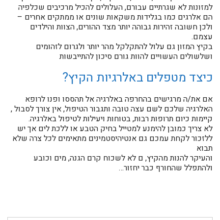
למזונות לא שגרתיים עבורם, העלולים להכיל מרכיבים שכלפיה
הם אלרגים כמו בגלידות משקאות שונים או ממתקים אחרים –
ולכן חשובה זהירות גבוהה יותר מצד ההורים, הצוות והילדים
עצמם.
בקיץ המזון גם עלול להתקלקל מהר יותר ולגרום לזהומים
ושלשולים העשויים להוות גורם סיכון להתייבשות
כיצד מטפלים באלרגיות הקיץ?
אם את/ה מרגישים בהחרפה באלרגיה אל תהססו ופנו לרופא
האלרגיה שלכם לשם עצה טובה ותגבור הטיפול, אין צורך לסבול ,
קיימות כיום תרופות רבות, בטוחות ויעילות לטיפול באלרגיה.
לא צריך כמובן להימנע למטייל בחיק הטבע או ללכת לים אך יש
ללזכור לקחת עמכם גם אנטיהיסטמינים מתאימים לכל צרה שלא
תבוא
והעיקר להנות מהקיץ, ם לא לשכוח קרם הגנה, מים וכובע
ולהתפלל שהחורף כבר יחזור…