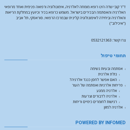
ד"ר קובי שדה הינו רופא מומחה לאלרגיה, אימונולוגיה ורפואה פנימית ואחד מרופאי
האלרגיה והאסתמה הבכירים בישראל. משמש כרופא בכיר וכיועץ במחלקת הריאות
והאלרגיה וביחידה לאימונולוגיה קלינית שבמרכז הרפואי, סוראסקי, תל אביב
("איכילוב")
צרו קשר: 0532121363
תחומי טיפול
אסתמה ובעיות נשימה
נזלת אלרגית
האם אפשר לחסן כנגד אלרגיה?
פריחות אלרגיות ואסתמה של העור
אלרגיה ממגע
אלרגיה לדבורים וצרעות
רגישות לחומרים כימיים וריחות
אלרגיה למזון
POWERED BY INFOMED