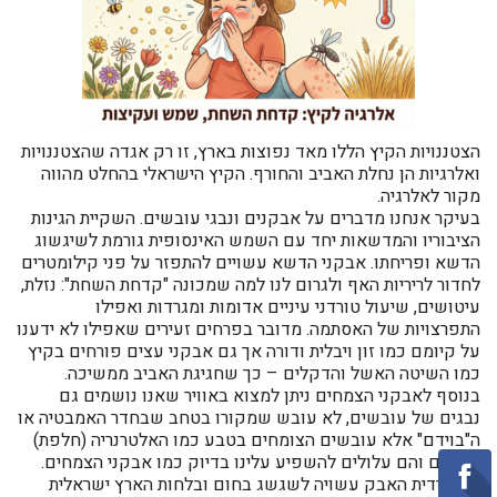
הצטננויות הקיץ הללו מאד נפוצות בארץ, זו רק אגדה שהצטננויות
ואלרגיות הן נחלת האביב והחורף. הקיץ הישראלי בהחלט מהווה
מקור לאלרגיה.
בעיקר אנחנו מדברים על אבקנים ונבגי עובשים. השקיית הגינות
הציבוריו והמדשאות יחד עם השמש האינסופית גורמת לשיגשוג
הדשא ופריחתו. אבקני הדשא עשויים להתפזר על פני קילומטרים
לחדור לריריות האף ולגרום לנו למה שמכונה "קדחת השחת": נזלת,
עיטושים, שיעול טורדני עיניים אדומות ומגרדות ואפילו
התפרצויות של האסתמה. מדובר בפרחים זעירים שאפילו לא ידענו
על קיומם כמו זון ויבלית ודורה אך גם אבקני עצים פורחים בקיץ
כמו השיטה האשל והדקלים – כך שחגיגת האביב ממשיכה.
בנוסף לאבקני הצמחים ניתן למצוא באוויר שאנו נושמים גם
נבגים של עובשים, לא עובש שמקורו בטחב שבחדר האמבטיה או
ה"בוידם" אלא עובשים הצומחים בטבע כמו האלטרנריה (חלפת)
ואחרים והם עלולים להשפיע עלינו בדיוק כמו אבקני הצמחים.
גם קרדית האבק עשויה לשגשג בחום ובלחות הארץ ישראלית