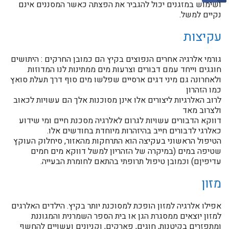
ושימוש במזגנים יכול להגביר את הפצתה כאשר המסננים אינם
נקיים למשל.
עקיצות
גורמי אלרגיה אחרים הנפוצים בקיץ הם כמובן החרקים : היתושים
חוגגים וייחד עמם דבורים וצרעות מים ממתינות לנו המדוזות
ולאחרונה גם מיני דגים ארסיים שפלשו מים סוף דרך תעלת סואץ
כמו הזהרון
לרוב האלרגיות ליצורים אלו אינן מסוכנות אלך הם עשויות לכאוב
ולצרוב מאד
דווקא הדבורים עשויות לגרום לאלרגיה מסכנת חיים ומי שידוע
כאלרגי לדבורים חייב בהיזהרות מיוחדת בחודשים אלו.
הטיפול הראשוני בעקיצה הוא התרחקות מהאזור, סיחלוק העוקץ
שטיפה במים (במיקרה של הזהריון למשל דווקא מים חמים
עדיפיןם) וכמובן טיפול תרופתי בהתאם לחומרת הבעייה.
מזון
אפילו אלרגיה למזון הופכת למסוכנת יותר בקיץ. הילדים האלרגים
למזון יוצאים ממסגרת הגן או בית הספר השמרנית והמגוננת
ומתפזרים בקיטנות, חוגים, פארקים, וקניונים ועשויים להחשף