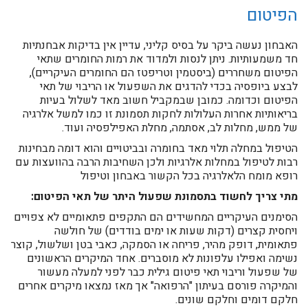
הפיטום
האבחון נעשה ביקר על בסיס קליני, עדיין אין בדיקות אבחנתיות
חד משמעותיות. ניתן לנסות ולמדוד את רמות החומרים שתאי
הפיטום משחררים (ביסטמין וטריפטז הם החומרים העיקריים),
לבצע ביופסיה בכדי להדגים את השפעול או הריבוי של תאי
הפיטום וכדומה. כמובן שבמקביל חשוב מאד לשלול בעיות
בריאותיות אחרות העלולות לחקות תסמונת זו כמו למשל אלרגיה
של ממש, מחלות לב, אסתמה, מחלת האפילפסיה ועוד.
הטיפול במחלה תלוי מאד בחומרה ובביטויים והוא דומה מבחינות
רבות לטיפול במחלות אלרגיות ולכן השחיבות הרבה בהוועצות עם
רופא מומח הלאלרגיה בכל הקשור באבחון וטיפול
מתי צריך לחשוד בתסמונת שפעול היתר של תאי הפיטום:
הסימנים העיקריים המחשידים הם התקפים פתאומיים לא צפויים
ויחסית קצרים (דקות שעות או ימים בודדים) של חולשה
פתאומית, דופק מהיר, פריחה או הסמקה, כאבי בטן ושלשול, קוצר
נשימה ואפילו עלפונות לא מוסברים. אחד המיקרים הראשונים
של שפעול וריבוי תאי פיטום גילית כבר לפני למעלה מעשור
והמיקרה פורסם בעיתון "הרפואה" אך מאז נמצאו מיקרים אחרים
חלקם דומים וחלקם שונים.