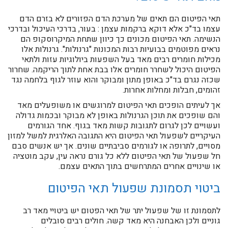
תאי הפיטום הם תאים של מערכת הדם הפזורים לא בזרם הדם
עצמו בד"כ אלא דוקא ברקמות עצמן : בעור, בדרכי העיכול ובדרכי
הנשימה. תאי הפיטום מכונים כך כיוון שתחת המיקרוסקופ הם
נראים מפוטמים בבועיות רבות המכונות "גרנולות". גרנולות אלו
מכילות חומרים רבים מאד בעל השפעות ביולוגיות עזות ולתאי
הפיטום היכול לשחרר חומרים אלו בבת אחת לתוך הריקמה. שחרור
שכזה נגרם בד"כ באופן מתון ומבוקר והוא עוזר לגוף בלחמה נגד
זהומים, חבלות ומחלות אחרות.
אך לעיתים הופכים תאי הפיטום למרוגשים או משופעלים מאד
והם שופכים את תוכן הגרנולות באופן לא מבוקר ובכמות גדולה
ועשויים לכן לגרום לתגובות קשות מאד בגוף. אחד הגורמים
העיקריים לשפעול תאי הפיטום היא התגובה האלרגית למשל למזון
מסויים, לתרופה או לגורמים סביבתיים שונים. אך יש אנשים סבם
חל שפעול של תאי הפיטום ללא כל גורם נראה עין, עקב מוטציה
או שינויים אחרים המתרחשים בתוך התאים עצמם.
ביטוי תסמונת שפעול תאי הפיטום
לתסמונת זו של שפעול יתר של תאי הפטום יש ביטויי מאד רב
גוניים ולכן האבחנה היא מאד קשה. חולים רבים סובלים