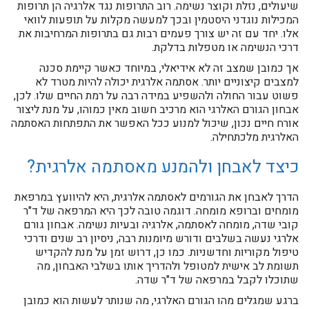
שיעולים, נזלת וקוצר נשימה. רוב התרופות נגד אלרגיה הן תרופות
המכילות נוגדני היסטמין ובכך למעשה מקלות על תופעות לוואי
אלו. יחד עם זה יש צורך פעמים רבות גם בתרופות המרחיבות את
דרכי הנשימה או מטפלות בדלקת.
אך כמובן שמצב זה לא אידיאלי, במיוחד כאשר קיימת סכנה
למצבים קיצוניים יותר. אסתמה אלרגית יכולה להיות מטרד לא
פשוט עבור החולה ולהשפיע במידה רבה על רמת החיים שלו. לכן,
אבחון הגורם האלרגי הוא מרכיב חשוב מאין כמוהו, על מנת ליצור
אורח חיים נכון, שיכול למנוע ככל האפשר את התפתחות האסתמה
האלרגית מלכתחילה.
כיצד לאבחן ולהמנע מאסתמה אלרגית?
הדרך לאבחן את הגורמים לאסתמה אלרגית, היא להיוועץ במרפאת
מומחים וברופא מומחה. דוגמה טובה לכך היא המרפאה של ד"ר
קובי שדה, מומחה לאסתמה, אלרגיה ובעיות נשימה. אבחון גורם
אלרגי נעשה בשלבים ודורש מיומנות רבה, ניסיון רב שנים ודרכי
טיפול מקוריות וחדשניות. כמו כן, דרוש זמן על מנת להקדיש
תשומת לב אישית למטופל ולהדריך אותו בשלבי האבחון, מה
שתוכלו לקבל במרפאה של ד"ר שדה.
ברגע שמגלים מהו הגורם האלרגי, מה שנותר לעשות הוא כמובן