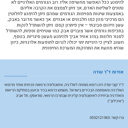
להימנע ככל האפשר מחשיפה אליו. רוב הגורמים האלרגיים לא
נתונים לשליטת האדם, אך ניתן לצמצם את הקרבה אליהם
באמצעות שיטות מסוימות. הגורמים שמהם ניתן להימנע לחלוטין
הם מרכיבי מזון כמו חלבונים או אגוזים. אך כאשר מדובר באבק,
עשן וזיהום סביבתי – אין פיתרון קסם. ניתן להשתדל לנקות
בתכיפות גורמים אשר צוברים אבק כמו שטיחים וספות, להשתדל
לסגור חלונות במזג אוויר אביך ולהימנע מעשן סיגריות. בנוסף,
חשוב לציין כי היגיינת יתר יכולה לגרום לתופעות אלרגניות, כיוון
שהיא מונעת את התחזקות המערכת החיסונית.
אודות ד"ר שדה
ד"ר קובי שדה הינו רופא מומחה לאלרגיה, אימונולוגיה ורפואה פנימית ואחד מרופאי
האלרגיה והאסתמה הבכירים בישראל. משמש כרופא בכיר וכיועץ במחלקת הריאות
והאלרגיה וביחידה לאימונולוגיה קלינית שבמרכז הרפואי, סוראסקי, תל אביב
("איכילוב")
צרו קשר: 0532121363