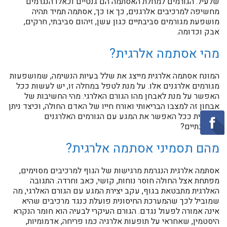
שלעיל. הגורמים למחלת האסתמה הם גנטיים וכאלו הנגרמים
מחשיפה למרכיבים אלרגנים, כך או כך, אסתמה תמיד תהיה
מושפעת מגורמים סביבתיים כגון עשן, זיהום סביבתי, חרקים,
אבק וכדומה.
מהי אסתמה אלרגית?
המונח אסתמה אלרגית מייצג את שלל בעיות הנשימה, שמושפעות
מגורמים אלרגנים אלו. על מנת לטפל במחלה זו, יש לעשות ככל
האפשר על מנת לאבחן מהו הגורם האלרגי. מהי החשיבות של
אבחון זה למצבו הבריאותי ואורח חייו של האדם החולה, וכיצד ניתן
להפחית ככל האפשר את המגע עם הגורמים האלרגנים
הסביבתיים?
מהם תסמיני אסתמה אלרגית?
אסתמה אלרגית הנגרמת מרגישות של הגוף למרכיבים מסוימים,
מפתחת אצל החולה חוסר נוחות, קושי, כאב וחרדה. התגובה
האלרגית מתבטאת בגוף, עקב יצירת המגע עם הגורם האלרגי, מה
שמוביל לכך שהמערכת החיסונית פועלת כנגד מרכיבים שהיא
אינה אמורה לפעול נגדם. הגורם העיקרי לבעיה הוא חומר הנקרא
היסטמין, שאחראי על תופעות אלרגיה כמו פריחה, אדמומיות,