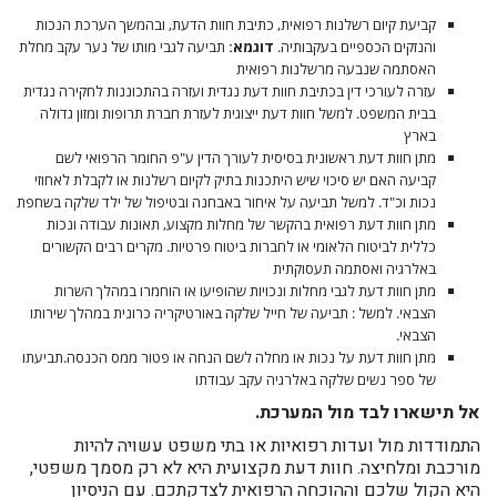
קביעת קיום רשלנות רפואית, כתיבת חוות הדעת, ובהמשך הערכת הנכות
והנזקים הכספיים בעקבותיה.
דוגמא:
תביעה לגבי מותו של נער עקב מחלת
האסתמה שנבעה מרשלנות רפואית
עזרה לעורכי דין בכתיבת חוות דעת נגדית ועזרה בהתכוננות לחקירה נגדית
בבית המשפט. למשל חוות דעת ייצוגית לעזרת חברת תרופות ומזון גדולה
בארץ
מתן חוות דעת ראשונית בסיסית לעורך הדין ע"פ החומר הרפואי לשם
קביעה האם יש סיכוי שיש היתכנות בתיק לקיום רשלנות או לקבלת לאחוזי
נכות וכ"ד. למשל תביעה על איחור באבחנה ובטיפול של ילד שלקה בשחפת
מתן חוות דעת רפואית בהקשר של מחלות מקצוע, תאונות עבודה ונכות
כללית לביטוח הלאומי או לחברות ביטוח פרטיות. מקרים רבים הקשורים
באלרגיה ואסתמה תעסוקתית
מתן חוות דעת לגבי מחלות ונכויות שהופיעו או הוחמרו במהלך השרות
הצבאי. למשל : תביעה של חייל שלקה באורטיקריה כרונית במהלך שירותו
הצבאי.
מתן חוות דעת על נכות או מחלה לשם הנחה או פטור ממס הכנסה.תביעתו
של ספר נשים שלקה באלרגיה עקב עבודתו
אל תישארו לבד מול המערכת.
התמודדות מול ועדות רפואיות או בתי משפט עשויה להיות
מורכבת ומלחיצה. חוות דעת מקצועית היא לא רק מסמך משפטי,
היא הקול שלכם וההוכחה הרפואית לצדקתכם. עם הניסיון