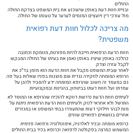
החולים.
ובניית חוות דעת באופן שישכנע את בית המשפט בצדקת החולה
מול עורכי דין ויועצים המנסים לערער על טענתו של החולה.
מה צריכה לכלול חוות דעת רפואית
משפטית?
חוות הדעת הרפואית חייבת להיות מפורטת, מנומקת וכתובה
כהלכה באופן שיציג באופן נאמן את בעיתו של החולה המבקש
לקבל עזרה וצדק.
לאחר שבית המשפט מקבל את חוות הדעת הוא מזמן בד"כ את
הרופא המומחה לחקירה נגדית שם מוצגות בפניו שאלות בעל פה.
גם במעמד זה חשוב שהרופא המומחה ידע להסביר ולהגן על
עמדתו ועל חוות דעתו בביטחון, בהגינות ובמקצועיות.
לעיתים חוות הדעת נדרשת דווקא להוכיח שהרופא או המוסד לא
התרשל ולא אחראי לנזק ולעיתים חוות הדעת הרפואית ניתנת על
מנת לבהר חילוקי דעות שהתעוררו בבתי המשפט או במגזרים
אחרים בנושאים רפואיים שונים.
כרופא מומחה ובכיר לאלרגיה, אימונולוגיה ורפואה פנימית
המשמש כמרצה בפקולטה לרפואה וכרופא בכיר בבית החולים