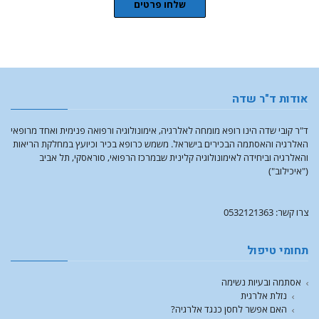
שלחו פרטים
אודות ד"ר שדה
ד"ר קובי שדה הינו רופא מומחה לאלרגיה, אימונולוגיה ורפואה פנימית ואחד מרופאי
האלרגיה והאסתמה הבכירים בישראל. משמש כרופא בכיר וכיועץ במחלקת הריאות
והאלרגיה וביחידה לאימונולוגיה קלינית שבמרכז הרפואי, סוראסקי, תל אביב
("איכילוב")
צרו קשר: 0532121363
תחומי טיפול
אסתמה ובעיות נשימה
נזלת אלרגית
האם אפשר לחסן כנגד אלרגיה?