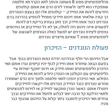
מהלימפוציטים מסוג B משתנה והופך לתא הקרוי תא פלסמה
שתפקידו הוא לייצר ולשחרר לזרם הדם את אותם קולטנים
היודעים לזהות את החיידק – קולטנים אלו הם בעצם הנוגדנים.
כך קורה שלאחר אותו זיהום חיידקי מתחיל להופיע בהדרגה בדם
נוגדנים כנגד אותו חיידק וכך ניתן בעזרת בדיקת דם לזהות
לפעמים איזה זיהום היה לחולה, אך לא כל החיידקים או הוירוסים
גורמים ליצירת נוגדנים יש למשל כאלה הגורמים לשגשוג של
לימפוציטים מסוג T שאינם מייצרים נוגדנים.
פעולת הנוגדנים – הזיכרון
אבל הזיהום הרי חלף ובהדרגה יורדת כמות הנוגדנים בגוף. אבל
בפעם הבאה שיחדור אותו חיידק לגוף יהיו קיימים נגדו אותם תאי
הזיכרון הלימפוציטים ואותו חיידק או וירוס יותקף ישירות עיי
הליפוציטים עם הקולטן או הנוגדן היודע לזהות את החיידק
הפולש. תאי הזיכרון יהפכו לתאי פלסמה ולתוך זרם הדם ישתחררו
מחדש נוגדנים כנגד החיידק נוגדנים אלו ייקשרו לחיידקים
וינטרלו אותם. כאשר נוגדן מתקשר לחיידק או לוירוס לפגוציטים
ולתאי הדלקת קל הרבה יותר לבלוע ולחסל את החיידקים ובכך
עוזרים תאי הזיכרון להתגבר ביתר קלות על הזיהום שהגוף כבר
מכיר.