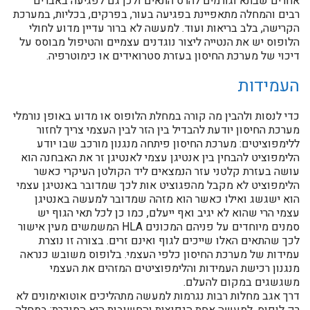
אחרים שבתא וגורמים להרס התאים ולכן גם לפגיעה באברים
רבים והמחלה מתאפיינת בפגיעה בעור, בפרקים, בכליות, במערכת
הקרישה, בלב בריאות ועוד. למעשה לא ברור עדיין מדוע לחולי
הלופוס יש את הנטייה ליצור נוגדנים עצמיים והטיפול מבוסס על
דיכוי של מערכת החיסון בעזרת סטרואידים או כימוטרפיה.
העמידות
כדי לנסות ולהבין מה קורה במחלת הלופוס או מדוע באופן נורמלי
מערכת החיסון יודעת להבדיל בין הזר לבין העצמי צריך לחזור
ללימפוציטים: מערכת החיסון פיתחה מנגנון מורכב שבו יודע
הלימפוציט להבחין בין אנטיגן עצמי לאנטיגן זר את האבחנה הוא
עושה בעזרת קלטני עזר הנמצאים ליד הקולטן העיקרי כאשר
הלימפוציט לא מקבל מהפגוציט אות לכך שמדובר באנטיגן עצמי
הוא ישגשג ואילו כאשר הוא מזהה שמדובר למעשה באנטיגן
עצמי הרי שהוא לא יגיב ואף ייעלם, כמו כן לכל תאי הגוף יש
סמנים מיוחדים על פניהם המכונים HLA המשמשים מעין אישור
לכך שהתאים האלו שייכים לגוף ואינם זרים. בצורה זו נוצרת
עמידות של מערכת החיסון כלפי העצמי. בלופוס משובש כנראה
מנגנון רכישת העמידות והלימפוציטים המזהים את העצמי
משגשגים במקום להעלם.
דרך אגב מחלות רבות נגרמות למעשה מתהליכים אוטואימונים לא