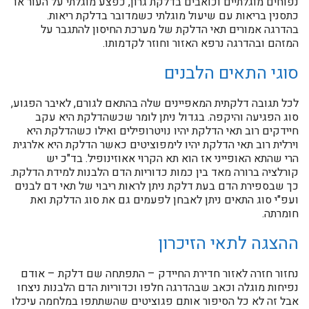
נפוחים מוגלתיים וכואבים בדלקת גרון, כפצע מוגלתי על העור או
כתסנין בריאות עם שיעול מוגלתי כשמדובר בדלקת ריאות.
בהדרגה אמורים תאי הדלקת של מערכת החיסון להתגבר על
המזהם ובהדרגה נרפא האזור וחוזר לקדמותו.
סוגי התאים הלבנים
לכל תגובה דלקתית המאפיינים שלה בהתאם לגורם, לאיבר הפגוע,
סוג הפגיעה והיקפה. בגדול ניתן לומר שכשהדלקת היא עקב
חיידקים רוב תאי הדלקת יהיו נויטרופילים ואילו כשהדלקת היא
וירלית רוב תאי הדלקת יהיו לימפוציטים כאשר הדלקת היא אלרגית
הרי שהתא האופייני אז הוא תא הקרוי אאוזינופיל. בד"כ יש
קורלציה ברורה מאד בין כמות כדוריות הדם הלבנות למידת הדלקת.
כך שבספירת הדם בעת דלקת ניתן לראות ריבוי של תאי דם לבנים
ועפ"י סוג התאים ניתן לאבחן לפעמים גם את סוג הדלקת ואת
חומרתה.
ההצגה לתאי הזיכרון
נחזור חזרה לאזור חדירת החיידק – התפתחה שם דלקת – אודם
נפיחות מוגלה וכאב שבהדרגה חלפו וכדוריות הדם הלבנות ניצחו
אבל זה לא כל הסיפור אותם פגוציטים שהשתתפו במלחמה עיכלו