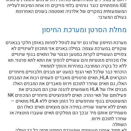
IGE מתפתחים כנגד גורמים בלתי מזיקים וזו אחת הסיבות לעלייה
המשמעותית במקרים של אלרגיה ואסטמה בשנים האחרונות
בעולם המערבי.
מחלת הסרטן ומערכת החיסון
מערכת החיסון שלנו גם יודעת לטפל לפחות באופן חלקי בבאגים
שקורים במערכת עצמה: במילה באגים אני מתכוון לשינויים לא
צפויים העשויים לקרות במטען הגנטי של התאים בגוף שינויים
אלו מכונים מוטציות והם עשויים להפוך את התא לתא סרטני: תא
ללא כל בקרה המתרבה במהירות והופך לממאיר.
הזכרתי כבר שלכל תאי הגוף כמעט יש מבנים חלבוניים מיוחדים
הנקראים HLA, תאים סרטניים מאבדים פעמים רבות את המבנים
האלו, גם תאים שחדר לתוכם וירוס מאבדים את המבנים האלו.
מבנים אלו של HLA משמשים להגנה שכן הם מעכבים את
פעילותם של תאי ההרג: תאים לימפוציטים מיוחדים המכונים NK
המשוטטים בגוף ומחפשים כל הזמן תאים ללא HLA מתאים –
תאים ללא אישור שהייה במידה והם מוצאים תאים כאלו הם
משמידים אותם מיד ובכך הם מסלקים תאים שעברו מוטציה או
שחדר לתוכם וירוס.
השתלה
לא תמיד אנחנו מעונינים שמערכת החיסון תהיה כל כך יעילה