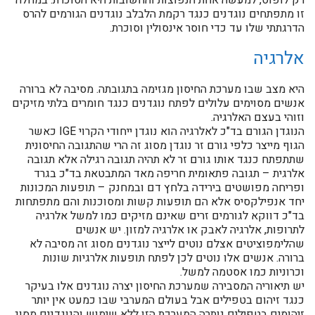
רק לופוס, למעשה אחת הנפוצות והחשובות היא הסוכרת: במחלה
זו מתפתחים נוגדנים כנגד רקמת הלבלב נוגדנים הגורמים להרס
הדרגתתי שלו עד כדי חוסר אינסולין וסוכרת.
אלרגיה
היא מצב שבו מערכת החיסון מגזימה בתגובתה. מסיבה לא ברורה
אנשים מסוימים עלולים לפתח נוגדנים כנגד חומרים בלתי מזיקים
וזוהי בעצם האלרגיה.
הנוגדן הגורם בד"כ לאלרגיה הוא נוגדן ייחודי הקרוי IGE כאשר
הגוף מייצר כלפי גורם זר נוגדן מסוג זה הרי שהתגובה החיסונית
שתתפתח כנגד אותו גורם זר לא תהיה תגובה רגילה אלא תגובה
אלרגית – תגובה פתאומית חריפה מאד המתבטאת בד"כ בגרד
ופריחה מפושטים בירידה בלחץ דם ובמחנק – תופעות המכונות
יחד אנפילקסיס אלא הם תופעות קשות ומסוכנות והם מתפתחות
בד"כ דווקא לגורמים זרים שאינם מזיקים כמו למשל אלרגיה
לתרופות, אלרגיה לאבק או אלרגיה למזון. יש אנשים
שהלימפוציטים אצלם נוטים לייצר נוגדנים מסוג זה מסיבה לא
ברורה. אנשים אלו נוטים לכן לפתח תופעות אלרגיות שונות
וכרוניות כמו אסטמה למשל.
יש תיאוריה המסבירה שמערכת החיסון יצרה נוגדנים אלו בעיקר
כנגד זיהום בטפילים אבל בעולם המערבי שבו כמעט אין יותר
זיהומים בטפילים נותרה המערכת הזו ללא שימוש והנוגדנים מסוג