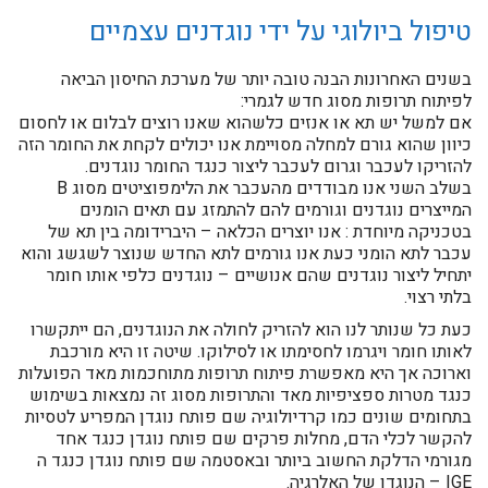
טיפול ביולוגי על ידי נוגדנים עצמיים
בשנים האחרונות הבנה טובה יותר של מערכת החיסון הביאה
לפיתוח תרופות מסוג חדש לגמרי:
אם למשל יש תא או אנזים כלשהוא שאנו רוצים לבלום או לחסום
כיוון שהוא גורם למחלה מסויימת אנו יכולים לקחת את החומר הזה
להזריקו לעכבר וגרום לעכבר ליצור כנגד החומר נוגדנים.
בשלב השני אנו מבודדים מהעכבר את הלימפוציטים מסוג B
המייצרים נוגדנים וגורמים להם להתמזג עם תאים הומנים
בטכניקה מיוחדת : אנו יוצרים הכלאה – היברידומה בין תא של
עכבר לתא הומני כעת אנו גורמים לתא החדש שנוצר לשגשג והוא
יתחיל ליצור נוגדנים שהם אנושיים – נוגדנים כלפי אותו חומר
בלתי רצוי.
כעת כל שנותר לנו הוא להזריק לחולה את הנוגדנים, הם ייתקשרו
לאותו חומר ויגרמו לחסימתו או לסילוקו. שיטה זו היא מורכבת
וארוכה אך היא מאפשרת פיתוח תרופות מתוחכמות מאד הפועלות
כנגד מטרות ספציפיות מאד והתרופות מסוג זה נמצאות בשימוש
בתחומים שונים כמו קרדיולוגיה שם פותח נוגדן המפריע לטסיות
להקשר לכלי הדם, מחלות פרקים שם פותח נוגדן כנגד אחד
מגורמי הדלקת החשוב ביותר ובאסטמה שם פותח נוגדן כנגד ה
IGE – הנוגדן של האלרגיה.