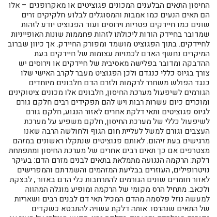
החיסון התאים הבלענים המכונים פגוציטים או מאקרופגים – אלו
הם תאים הנעים כמו אמבות והמסוגלים לבלוע חלקיקים זרים
שונים כמו חיידקים פטריות וירוסים ועוד הפגוציט יודע לזהות
שמדובר בחיידק הודות ליכולתו לזהות פחממות שונות האופייניות
לחיידקים. בתוך הפגוציט מושמד ומפורק החיידק. אך כיוון שברוב
המיקרים נחשף האדם לכמויות עצומות של חיידקים בעת
ההדבקה ומדובר בפלישה מאסיבית של חיידקים או וירוסים יש
צורך בגיוס כללי כנגדם ולכן הפגוציט מעבר לקרב האישי שלו
כנגד הפולש משחרר לרקמות ולזרם הדם חלבונים מיוחדים
הגורמים לשיפעול מערכת החיסון, חלבונים אלו מכונים ציטוקינים
ומוכרים כיום עשרות רבות ויש להם תפקידים רבים חלקם גורם
לגיוס פגוציטים ותאי דלקת אחרים לאזור הנגוע, חלקם גורם
לשיפעול כללי של מערכת החיסון, חלקם משפיע על מערכת
העצבים וגורם למשל לעליית חום הגוף ולחולשה הרבה שאנו
מרגישים בעת זיהום. לאותם פגוציטים שנתקלו ראשונים במזהם
מצטרפים אם כך תאים רבים אחרים של מערכת החיסון ומתפתחת
דלקת: הרקמה הנגועה מתמלאת בתאים לבנים מזרם הדם: בעיקר
נויטרופילים, העוזרים בבליעת המזהמים והשמדתם והמפרישים
לאזור חומרים שונים הגורמים להתרחבות כלי הדם באזור , לבצקת
ולכאב. מתחיל הרס מקומי של הרקמה ומופיע מוגלה המהווה
למעשה נוזל פלסמה מהדם המכיל תאי דם לבנים רבים ושאריות
של התאים שנהרסו. אותה דלקת עשויה להתבטא כשקדים