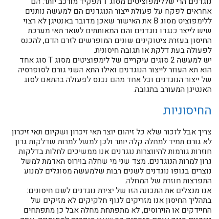
נוגדנים הרי שללימפוציטים מסוג T תפקיד מורכב יותר: הם
אחראים לפקח על פעולת ייצור הנוגדנים הם למעשה נותנים
ללימפוציט מסוג B את האישור שאכן מדובר באנטיגן לא רצוי
שיש לייצר כנגדו נוגדנים והם המאותתים לשאר תאי מערכת
החיסון בעזרת ציטוקינים שונים המופרשים לזרם הדם, להכנס
לפעולה בעת דלקת או תגובה חיסונית.
יש למעשה 2 סוגים עיקריים של לימפוציטים מסוג T סוג אחד
הוא תא העוזר לייצור הנוגדנים ואילו התא השני גורם לסופרסיה
של ייצור הנוגדנים וכל אחד מהם נכנס לפעולה בהתאם לסוג
האנטיגן המעורב בתגובה.
החיסוניות
צריך אבל לזכור שלא כל זיהום יוצר תאי זיכרון ושקיום תאי זיכרון
לא גורם תמיד למחלה קלה יותר ולכן למשל למרות שדלקות גרון
חוזרות גורמות להיווצרות נוגדנים אנו ממשיכים לחלות בדלקות
גרון למרות הנוגדנים. מצד שני מי שחלה בוירוס האדמת למשל
נוצרים בגופו נוגדנים לשנים רבות שלמעשה מסוגלים למנוע
התפרצות חוזרת של המחלה.
אנו מנצלים את התכונה הזו של יצירת נוגדנים לשם חיסונים:
בתהליך החיסון אנו מזריקים לגוף חלקיקים לא מזיקים של
החיידקים או הוירוסים, לא מתפתחת מחלה אבל כן מתפתחים