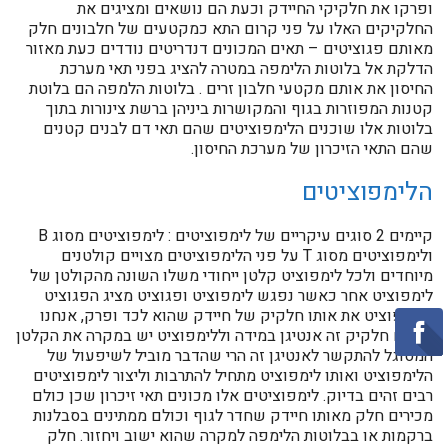
ופרקו את חלקיקי החיידק וכעת הם נושאים ומציגים את
החלקיקים האלו על פני קרום התא כמקטעים של חלבונים חלק
מאותם פגוציטים – תאים המכונים דנדריטים נודדים כעת מאזור
הדלקת אל בלוטות הלימפה במטרה להציג בפני תאי מערכת
החיסון את אותם מקטעי חלבון זרים . בלוטות הלמפה הם בלוטת
קטנות המפוזרות בגוף והמקושרות ביניהן ברשת צינורות בתוך
בלוטות אלו שוכנים הלימפוציטים שהם תאי דם לבנים קטנים
שהם התאי הזיכרון של מערכת החיסון.
הלימפוציטים
קיימים 2 סוגים עיקריים של לימפוציטים : לימפוציטים מסוג B
ולימפוציטים מסוג T על פני הלימפוציטים מצויים קולטנים
מיוחדים ולכל לימפוציט קלטן ייחודי משלו השונה מהקולטן של
לימפוציט אחר כאשר נפגש לימפוציט ופגוציט מציג הפגוציט
ללימפוציט את אותו חלקיק של חיידק שהוא לכד ופרק, אנחנו
מכנים חלקיק זה אנטיגן במידה וללימפוציט יש במקרה את הקלטן
המסוגל להתקשר לאנטיגן זה הרי שהדבר מוביל לשיפעול של
הלימפוציט ואותו לימפוציט מתחיל להתרבות וליצור לימפוציטים
רבים זהים בדיוק. לימפוציטים אלו מכונים תאי זיכרון שכן כולם
מכירים חלק מאותו חיידק שחדר לגוף וכולם ממתינים בסבלנות
ברקמות או בבלוטות הלימפה למקרה שהוא ישוב ויחזור. חלק