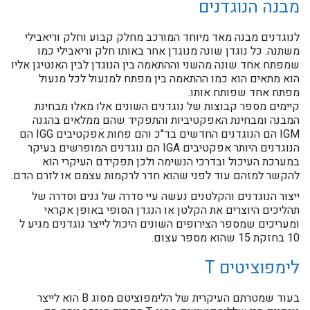
מבנה הנוגדנים
לנוגדנים מבנה מאד מיוחד המורכב מחלק קבוע וחלק וריאבילי
משתנה. כל נוגדן שונה מנוגדן אחר באותו חלק וריאבילי כמו
שמפתח אחד שונה מהשני וההתאמה בין הנוגדן לבין האנטיגן אליו
הוא מתאים הוא כמו ההתאמה בין מפתח למנעול לכל מנעול
מפתח אחד שפותח אותו.
קיימים מספר קבוצות של נוגדנים השונים אלו מאלו מבחינת
המבנה ומבחינת האפקטיביות והתפקיד שהם ממלאים בהגנה
IGM הם הנוגדנים החדשים בד"כ והם פחות אפקטיבים IGG הם
הנוגדנים היותר אפקטיבים IGA הם נוגדנים המופרשים בעיקר
במערכת העיכול ובדרכי הנשימה ולכן תפקידם העיקרי הוא
להקשר למזהם עוד לפני שהוא חדר לרקמות עצמם או לזרם הדם.
ייצור הנוגדנים והקלטנים נעשה עיי סדרה של גנים וסדרה של
תהליכים היוצרים את הקלטן או הנגדן הסופי באופן אקראי
ומעריכים שמספר הצירופים השונים היכול לייצר נוגדנים מגיע ל
10 בחזקת 15 שהוא מספר עצום.
לימפוציטים T
בעוד שמטרתם העיקרית של הלימפוציטם מסוג B הוא לייצר