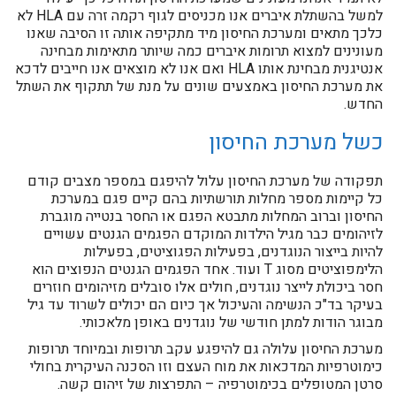
למשל בהשתלת איברים אנו מכניסים לגוף רקמה זרה עם HLA לא
כלכך מתאים ומערכת החיסון מיד מתקיפה אותה זו הסיבה שאנו
מעונינים למצוא תרומות איברים כמה שיותר מתאימות מבחינה
אנטיגנית מבחינת אותו HLA ואם אנו לא מוצאים אנו חייבים לדכא
את מערכת החיסון באמצעים שונים על מנת של תתקוף את השתל
החדש.
כשל מערכת החיסון
תפקודה של מערכת החיסון עלול להיפגם במספר מצבים קודם
כל קיימות מספר מחלות תורשתיות בהם קיים פגם במערכת
החיסון וברוב המחלות מתבטא הפגם או החסר בנטייה מוגברת
לזיהומים כבר מגיל הילדות המוקדם הפגמים הגנטים עשויים
להיות בייצור הנוגדנים, בפעילות הפגוציטים, בפעילות
הלימפוציטים מסוג T ועוד. אחד הפגמים הגנטים הנפוצים הוא
חסר ביכולת לייצר נוגדנים, חולים אלו סובלים מזיהומים חוזרים
בעיקר בד"כ הנשימה והעיכול אך כיום הם יכולים לשרוד עד גיל
מבוגר הודות למתן חודשי של נוגדנים באופן מלאכותי.
מערכת החיסון עלולה גם להיפגע עקב תרופות ובמיוחד תרופות
כימוטרפיות המדכאות את מוח העצם וזו הסכנה העיקרית בחולי
סרטן המטופלים בכימוטרפיה – התפרצות של זיהום קשה.