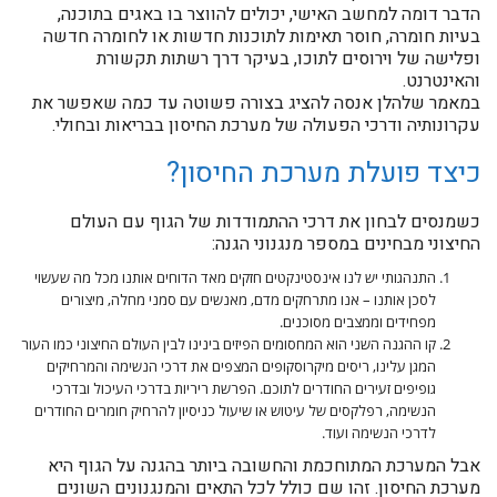
הדבר דומה למחשב האישי, יכולים להווצר בו באגים בתוכנה,
בעיות חומרה, חוסר תאימות לתוכנות חדשות או לחומרה חדשה
ופלישה של וירוסים לתוכו, בעיקר דרך רשתות תקשורת
והאינטרנט.
במאמר שלהלן אנסה להציג בצורה פשוטה עד כמה שאפשר את
עקרונותיה ודרכי הפעולה של מערכת החיסון בבריאות ובחולי.
כיצד פועלת מערכת החיסון?
כשמנסים לבחון את דרכי ההתמודדות של הגוף עם העולם
החיצוני מבחינים במספר מנגנוני הגנה:
התנהגותי יש לנו אינסטינקטים חזקים מאד הדוחים אותנו מכל מה שעשוי
לסכן אותנו – אנו מתרחקים מדם, מאנשים עם סמני מחלה, מיצורים
מפחידים וממצבים מסוכנים.
קו ההגנה השני הוא המחסומים הפיזים בינינו לבין העולם החיצוני כמו העור
המגן עלינו, ריסים מיקרוסקופים המצפים את דרכי הנשימה והמרחיקים
גופיפים זעירים החודרים לתוכם. הפרשת ריריות בדרכי העיכול ובדרכי
הנשימה, רפלקסים של עיטוש או שיעול כניסיון להרחיק חומרים החודרים
לדרכי הנשימה ועוד.
אבל המערכת המתוחכמת והחשובה ביותר בהגנה על הגוף היא
מערכת החיסון. זהו שם כולל לכל התאים והמנגנונים השונים