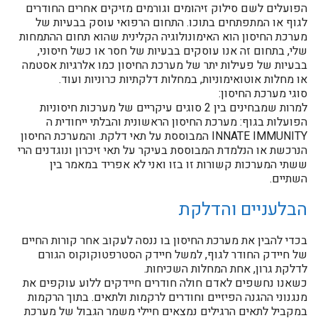
הפועלים לשם סילוק זיהומים וגורמים מזיקים אחרים החודרים
לגוף או המתפתחים בתוכו. התחום הרפואי עוסק בבעיות של
מערכת החיסון הוא האימונולוגיה הקלינית שהוא תחום ההתמחות
שלי, בתחום זה אנו עוסקים בבעיות של חסר או כשל חיסוני,
בבעיות של פעילות יתר של מערכת החיסון כמו אלרגיות אסטמה
או מחלות אוטואימוניות, במחלות דלקתיות כרוניות ועוד.
סוגי מערכת החיסון:
למרות שמבחינים בין 2 סוגים עיקריים של מערכות חיסוניות
הפועלות בגוף: מערכת החיסון הראשונית והבלתי ייחודית ה
INNATE IMMUNITY המבוססת על תאי דלקת. והמערכת החיסון
הנרכשת או הנלמדת המבוססת בעיקר על תאי זיכרון ונוגדנים הרי
ששתי המערכות קשורות זו בזו ואני לא אפריד במאמר בין
השתיים.
הבלעניים והדלקת
בכדי להבין את מערכת החיסון בו ננסה לעקוב אחר קורות החיים
של חיידק החודר לגוף, למשל חיידק הסטרפטוקוקוס הגורם
לדלקת גרון, אחת המחלות השכיחות.
כשאנו נחשפים לאדם חולה חודרים חיידקים ללוע עוקפים את
מנגנוני ההגנה הפיזיים וחודרים לרקמות ולתאים. בתוך הרקמות
במקביל לתאים הרגילים נמצאים חיילי משמר הגבול של מערכת