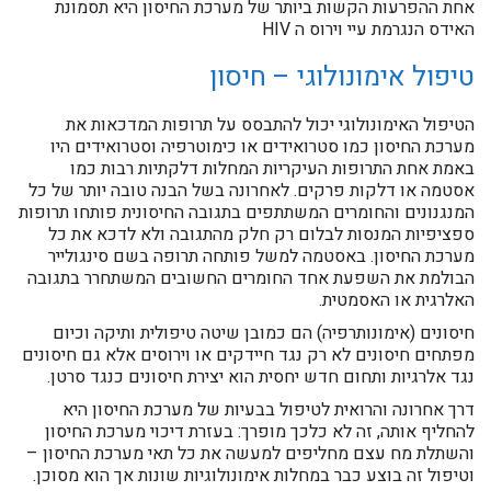
אחת ההפרעות הקשות ביותר של מערכת החיסון היא תסמונת
האידס הנגרמת עיי וירוס ה HIV
טיפול אימונולוגי – חיסון
הטיפול האימונולוגי יכול להתבסס על תרופות המדכאות את
מערכת החיסון כמו סטרואידים או כימוטרפיה וסטרואידים היו
באמת אחת התרופות העיקריות המחלות דלקתיות רבות כמו
אסטמה או דלקות פרקים. לאחרונה בשל הבנה טובה יותר של כל
המנגנונים והחומרים המשתתפים בתגובה החיסונית פותחו תרופות
ספציפיות המנסות לבלום רק חלק מהתגובה ולא לדכא את כל
מערכת החיסון. באסטמה למשל פותחה תרופה בשם סינגולייר
הבולמת את השפעת אחד החומרים החשובים המשתחרר בתגובה
האלרגית או האסמטית.
חיסונים (אימונותרפיה) הם כמובן שיטה טיפולית ותיקה וכיום
מפתחים חיסונים לא רק נגד חיידקים או וירוסים אלא גם חיסונים
נגד אלרגיות ותחום חדש יחסית הוא יצירת חיסונים כנגד סרטן.
דרך אחרונה והרואית לטיפול בבעיות של מערכת החיסון היא
להחליף אותה, זה לא כלכך מופרך: בעזרת דיכוי מערכת החיסון
והשתלת מח עצם מחליפים למעשה את כל תאי מערכת החיסון –
וטיפול זה בוצע כבר במחלות אימונולוגיות שונות אך הוא מסוכן.