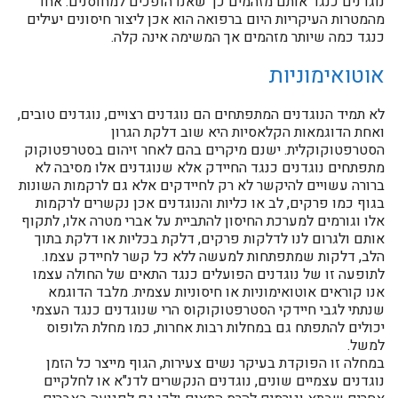
נוגדנים כנגד אותם מזהמים כך שאנו הופכים למחוסנים. אחד
מהמטרות העיקריות היום ברפואה הוא אכן ליצור חיסונים יעילים
כנגד כמה שיותר מזהמים אך המשימה אינה קלה.
אוטואימוניות
לא תמיד הנוגדנים המתפתחים הם נוגדנים רצויים, נוגדנים טובים,
ואחת הדוגמאות הקלאסיות היא שוב דלקת הגרון
הסטרפטוקוקלית. ישנם מיקרים בהם לאחר זיהום בסטרפטוקוק
מתפתחים נוגדנים כנגד החיידק אלא שנוגדנים אלו מסיבה לא
ברורה עשויים להיקשר לא רק לחיידקים אלא גם לרקמות השונות
בגוף כמו פרקים, לב או כליות והנוגדנים אכן נקשרים לרקמות
אלו וגורמים למערכת החיסון להתביית על אברי מטרה אלו, לתקוף
אותם ולגרום לנו לדלקות פרקים, דלקת בכליות או דלקת בתוך
הלב, דלקות שמתפתחות למעשה ללא כל קשר לחיידק עצמו.
לתופעה זו של נוגדנים הפועלים כנגד התאים של החולה עצמו
אנו קוראים אוטואימוניות או חיסוניות עצמית. מלבד הדוגמא
שנתתי לגבי חיידקי הסטרפטוקוקוס הרי שנוגדנים כנגד העצמי
יכולים להתפתח גם במחלות רבות אחרות, כמו מחלת הלופוס
למשל.
במחלה זו הפוקדת בעיקר נשים צעירות, הגוף מייצר כל הזמן
נוגדנים עצמיים שונים, נוגדנים הנקשרים לדנ"א או לחלקיים