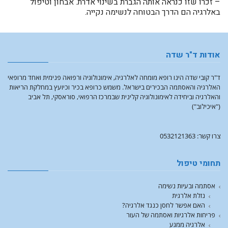
– זכרו שזו כנראה אותה הגברת בשינוי אדרת. אבחון וטיפול
באלרגיה הם הדרך הבטוחה לנשימה נקייה.
אודות ד"ר שדה
ד"ר קובי שדה הינו רופא מומחה לאלרגיה, אימונולוגיה ורפואה פנימית ואחד מרופאי
האלרגיה והאסתמה הבכירים בישראל. משמש כרופא בכיר וכיועץ במחלקת הריאות
והאלרגיה וביחידה לאימונולוגיה קלינית שבמרכז הרפואי, סוראסקי, תל אביב
("איכילוב")
צרו קשר: 0532121363
תחומי טיפול
אסתמה ובעיות נשימה
נזלת אלרגית
האם אפשר לחסן כנגד אלרגיה?
פריחות אלרגיות ואסתמה של העור
אלרגיה ממגע