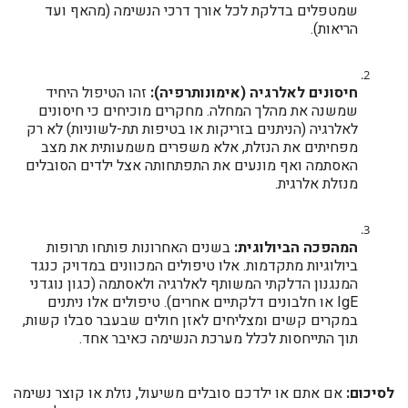
שמטפלים בדלקת לכל אורך דרכי הנשימה (מהאף ועד
הריאות).
חיסונים לאלרגיה (אימונותרפיה):
זהו הטיפול היחיד
שמשנה את מהלך המחלה. מחקרים מוכיחים כי חיסונים
לאלרגיה (הניתנים בזריקות או בטיפות תת-לשוניות) לא רק
מפחיתים את הנזלת, אלא משפרים משמעותית את מצב
האסתמה ואף מונעים את התפתחותה אצל ילדים הסובלים
מנזלת אלרגית.
המהפכה הביולוגית:
בשנים האחרונות פותחו תרופות
ביולוגיות מתקדמות. אלו טיפולים המכוונים במדויק כנגד
המנגנון הדלקתי המשותף לאלרגיה ולאסתמה (כגון נוגדני
IgE או חלבונים דלקתיים אחרים). טיפולים אלו ניתנים
במקרים קשים ומצליחים לאזן חולים שבעבר סבלו קשות,
תוך התייחסות לכלל מערכת הנשימה כאיבר אחד.
לסיכום:
אם אתם או ילדכם סובלים משיעול, נזלת או קוצר נשימה