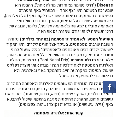
הגישה המובילה כיום ברפואה נקראת
One Airway, One
Disease
("דרכי נשימה מאוחדות, מחלה אחת"). ההבנה היא
שמערכת הנשימה היא רצף אחד – המתחיל באף ומסתיים
בסימפונות העמוקים בריאות. כאשר יש דלקת באף (נזלת אלרגית),
היא משפיעה ישירות על הריאות, וההפך. רוב רובם של חולי
האסתמה סובלים למעשה מ"אסתמה אלרגית", כלומר, תגובה של
דרכי הנשימה לאותו גורם שמגרה גם את האף.
השיעול המטע: לא תמיד זו אסתמה (במיוחד בילדים)
נקודה
חשובה שרבים מפספסים, בעיקר אצל הורים לילדים, היא המקור
לשיעול. ילדים רבים מאובחנים כ"אסמתיים" בגלל שיעול כרוני
וטורדני. עם זאת, במקרים רבים השיעול כלל אינו מגיע מהריאות,
אלא נובע מ
נזלת אחורית
(Post Nasal Drip). במצב זה, הנזלת
האלרגית מטפטפת לאחור לכיוון הגרון, מגרה אותו ויוצרת רפלקס
שיעול. הטיפול במקרה זה חייב להתמקד באף ובאלרגיה, ולא
בריאות, כדי להפסיק את השיעול.
מה גורם לזה?
הגורמים המשותפים לאלרגיה ולאסתמה הם לרוב
אלרגנים נשימתיים: הפרשות קרדית אבק הבית, נבגי עובש, פרוות
חתולים וכלבים, ואבקני צמחים (דשא, ברוש, זית ועוד). כאשר אנו
נושמים אותם, המערכת החיסונית מגיבה בהתקף שיכול להתבטא
באף (נזלת, עיטושים) או בריאות (קוצר נשימה, צפצופים).