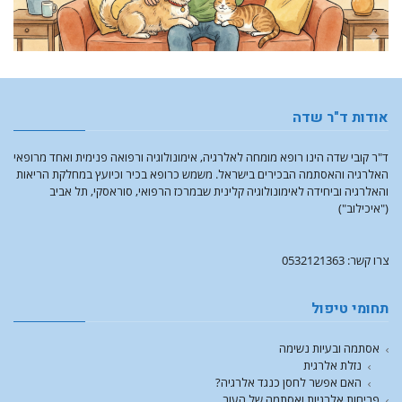
אודות ד"ר שדה
ד"ר קובי שדה הינו רופא מומחה לאלרגיה, אימונולוגיה ורפואה פנימית ואחד מרופאי
האלרגיה והאסתמה הבכירים בישראל. משמש כרופא בכיר וכיועץ במחלקת הריאות
והאלרגיה וביחידה לאימונולוגיה קלינית שבמרכז הרפואי, סוראסקי, תל אביב
("איכילוב")
צרו קשר: 0532121363
תחומי טיפול
אסתמה ובעיות נשימה
נזלת אלרגית
האם אפשר לחסן כנגד אלרגיה?
פריחות אלרגיות ואסתמה של העור