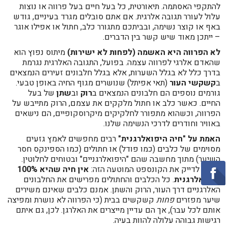
להתקפי האסתמה. תיאורטית, כל בעל חיים בעל פרווה או נוצות
עלול לעורר תגובה אלרגית. אם אתם סובלים מגרד בעיניים, גודש
באף או קוצר נשימה, ובביתכם מתגורר כלב, חתול או אפילו אוגר
– ייתכן מאוד שיש קשר בין הדברים.
לא הפרווה היא האשמה (לפחות לא ישירות)
מיתוס נפוץ הוא
שהאדם אלרגי לפרווה עצמה. בפועל, התגובה האלרגית נגרמת
בדרך כלל לא בגלל השערות, אלא בגלל חלבונים זעירים הנמצאים
ב
קשקשי העור
(תאי אפיתל) שנושרים מגוף החיה באופן טבעי.
גורמים נוספים הם חלבונים הנמצאים ב
רוק
וב
שתן
של בעל
החיים. כאשר כלב או חתול מלקקים את עצמם, הרוק מתייבש על
הפרווה, וכשהוא מתפורר לחלקיקים מיקרוסקופיים, הם נישאים
באוויר וחודרים לדרכי הנשימה שלנו.
האמת על "חיה היפואלרגנית"
רבים מחפשים לאמץ גזעים
מסוימים של כלבים (כמו פודל) או חתולים (כמו הספינקס חסר
השיער) מתוך מחשבה שהם "היפואלרגניים" ובטוחים לחלוטין.
חשוב לדייק את הקונספט המוטעה הזה:
אין חיה שהיא 100%
היפואלרגנית
. כל הכלבים והחתולים מפרישים את החלבונים
האלרגניים דרך העור, הרוק והשתן. אמנם כלבים שאינם משירים
שיער מפזרים
פחות
קשקשים בבית (כי הפרווה לא נושרת ומפיצה
אותם לכל עבר), אך הם עדיין מייצרים את האלרגן. לכן, גם איתם
רגישות גבוהה עלולה להוות בעיה.