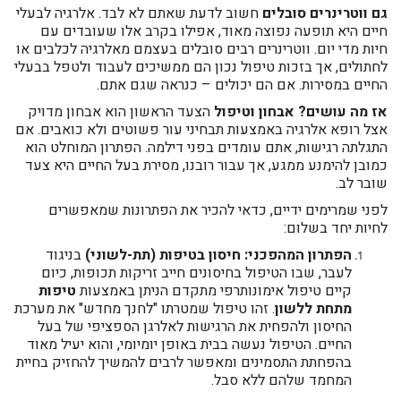
גם ווטרינרים סובלים
חשוב לדעת שאתם לא לבד. אלרגיה לבעלי
חיים היא תופעה נפוצה מאוד, אפילו בקרב אלו שעובדים עם
חיות מדי יום. ווטרינרים רבים סובלים בעצמם מאלרגיה לכלבים או
לחתולים, אך בזכות טיפול נכון הם ממשיכים לעבוד ולטפל בבעלי
החיים במסירות. אם הם יכולים – כנראה שגם אתם.
אז מה עושים? אבחון וטיפול
הצעד הראשון הוא אבחון מדויק
אצל רופא אלרגיה באמצעות תבחיני עור פשוטים ולא כואבים. אם
התגלתה רגישות, אתם עומדים בפני דילמה. הפתרון המוחלט הוא
כמובן להימנע ממגע, אך עבור רובנו, מסירת בעל החיים היא צעד
שובר לב.
לפני שמרימים ידיים, כדאי להכיר את הפתרונות שמאפשרים
לחיות יחד בשלום:
הפתרון המהפכני: חיסון בטיפות (תת-לשוני)
בניגוד
לעבר, שבו הטיפול בחיסונים חייב זריקות תכופות, כיום
קיים טיפול אימונותרפי מתקדם הניתן באמצעות
טיפות
מתחת ללשון
. זהו טיפול שמטרתו "לחנך מחדש" את מערכת
החיסון ולהפחית את הרגישות לאלרגן הספציפי של בעל
החיים. הטיפול נעשה בבית באופן יומיומי, והוא יעיל מאוד
בהפחתת התסמינים ומאפשר לרבים להמשיך להחזיק בחיית
המחמד שלהם ללא סבל.