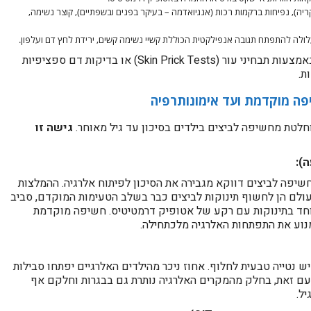
ה), נפיחות ברקמות רכות (אנגיואדמה – בעיקר בפנים ובשפתיים), קוצר נשימה,
ולה להתפתח תגובה אנפילקטית הכוללת קשיי נשימה קשים, ירידת לחץ דם ועלפון.
​האבחון מבוצע על ידי רופא אלרגולוג באמצעות תבחיני עור (Skin Prick Tests) או בדיקות דם ספציפיות
פה מוקדמת ועד אימונותרפיה
וחלטת מחשיפה לביצים בילדים בסיכון עד גיל מאוחר.
גישה זו
יפה לביצים דווקא מגבירה את הסיכון לפיתוח אלרגיה. ההמלצות
עולם הן לחשוף תינוקות לביצים כבר בשלב הטעימות המוקדם, סביב
 במיוחד בתינוקות עם רקע של אטופיק דרמטיטיס. חשיפה מוקדמת
למנוע את התפתחות האלרגיה מלכתחילה.
 נטייה טבעית לחלוף. אחוז ניכר מהילדים האלרגיים יפתחו סבילות
 עם זאת, בחלק מהמקרים האלרגיה נותרת גם בבגרות וחלקם אף
ל.