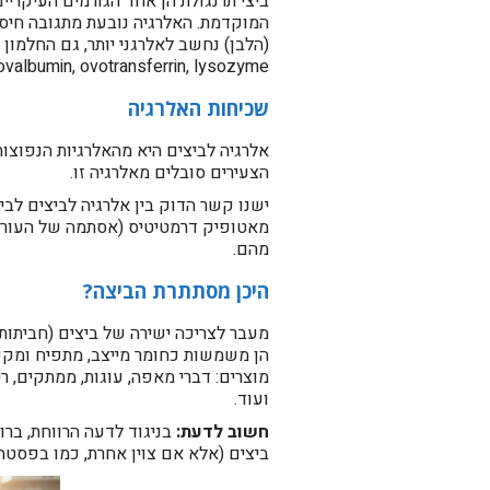
​ביצי תרנגולת הן אחד הגורמים העיקריים
המוקדמת. האלרגיה נובעת מתגובה חיסו
ovalbumin, ovotransferrin, lysozyme).
​שכיחות האלרגיה
​אלרגיה לביצים היא מהאלרגיות הנפוצות
הצעירים סובלים מאלרגיה זו.
ישנו קשר הדוק בין אלרגיה לביצים לבי
מאטופיק דרמטיטיס (אסתמה של העור) ב
מהם.
​היכן מסתתרת הביצה?
​מעבר לצריכה ישירה של ביצים (חביתות,
הן משמשות כחומר מייצב, מתפיח ומקשר,
מוצרים: דברי מאפה, עוגות, ממתקים, רט
ועוד.
חשוב לדעת:
בניגוד לדעה הרווחת, ברו
ביצים (אלא אם צוין אחרת, כמו בפסטה 