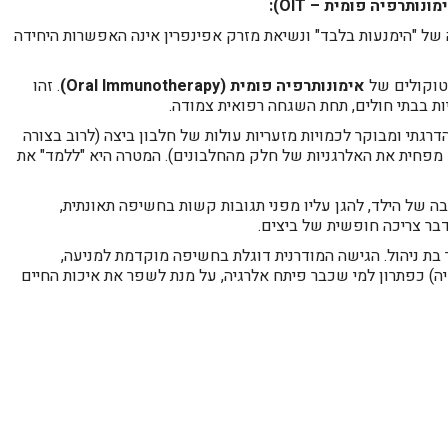
 של "הימנעות בלבד" ונשיאת מזרק אפינפרין אינה האפשרות היחידה
טוקולים של
אימונותרפיה פומית (Oral Immunotherapy)
. זהו
ות בבתי חולים, תחת השגחה רפואית צמודה.
דרגתי ומבוקר לכמויות מזעריות עולות של חלבון ביצה (לרוב בצורה
ם מפחית את האלרגניות של חלק מהחלבונים). המטרה היא "ללמד" את
 של הילד, להגן עליו מפני תגובות קשות בחשיפה תאונתית,
ר צריכה חופשית של ביצים.
בת ניהול. הגישה המודרנית דוגלת בחשיפה מוקדמת למניעה,
יה) כפתרון למי שכבר פיתח אלרגיה, על מנת לשפר את איכות החיים