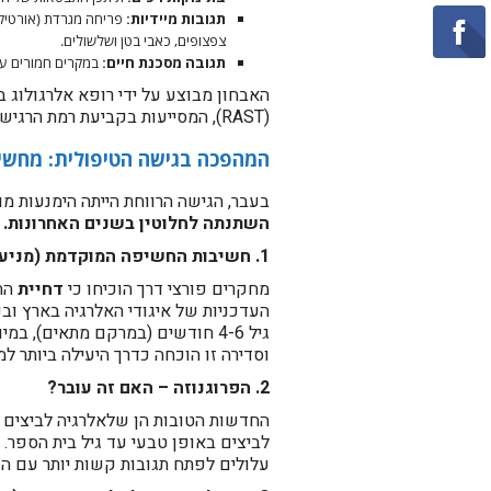
תגובות מיידיות:
פריחה מגרדת (אורטיקרי
צפצופים, כאבי בטן ושלשולים.
תגובה מסכנת חיים:
במקרים חמורים על
(RAST), המסייעות בקביעת רמת הרגישות.
​המהפכה בגישה הטיפולית: מחשי
​בעבר, הגישה הרווחת הייתה הימנעות מ
השתנתה לחלוטין בשנים האחרונות.
1. חשיבות החשיפה המוקדמת (מניעה):
מחקרים פורצי דרך הוכיחו כי
דחיית
החש
העדכניות של איגודי האלרגיה בארץ וב
גיל 4-6 חודשים (במרקם מתאים),
וסדירה זו הוכחה כדרך היעילה ביותר 
2. הפרוגנוזה – האם זה עובר?
החדשות הטובות הן שלאלרגיה לביצים יש
לביצים באופן טבעי עד גיל בית הספר.
עלולים לפתח תגובות קשות יותר עם הגי