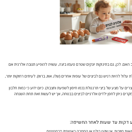
 האם. לכן, גם בתינוקות יונקים שטרם טעמו ביצה, עשויה להופיע תגובה אלרגית אם
עלול להיות רגיש גם לביצים של עופות אחרים (שלו, אווז, ברווז). לעיתים רחוקות יותר,
ים על מצע של ביצי תרנגולת (כמו חיסון לשפעת וחצבת). כיום ידוע כי כמות חלבון
רים ניתן לחסן ילדים אלרגיים לביצים בבטחה, אך יש לעשות זאת תחת השגחה
פיע דקות עד שעות לאחר החשיפה:
ות חוזרות, אי שקט בולט או החמרה באטופיק דרמטיטיס.