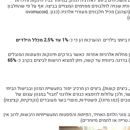
 והשכיחים ביותר לאלרגיה למזון, במיוחד בגיל הינקות והילדות
נית שגויה לחלבונים מסוימים המצויים בביצה. אף על פי שהחלבון
(הלבן) נחשב לאלרגני יותר, גם החלמון (הצהוב) מכיל חלבונים מעוררי אלרגיה (כגון: ovomucoid,
 ביותר בילדים. ההערכות הן כי כ-
1% עד 2.5% מכלל הילדים
ן מחלות אלרגיות אחרות: כאשר בודקים תינוקות ופעוטות הסובלים
דרגה בינונית עד קשה, ניתן למצוא רגישות לביצים בקרב כ-
65%
 ביצים קשות), ביצים הן מרכיב יסוד בתעשיית המזון ובבישול הביתי.
 ולכן עלולות להימצא כגורם אלרגני "חבוי" במגוון עצום של
בים (כמו מיונז), פשטידות, מוצרי בשר מעובדים (נקניקיות, קציצות)
ב סוגי הלחם האחיד, הפיתות והפסטות התעשייתיות היבשות, לרוב אין
טרייה או לחמים מיוחדים).