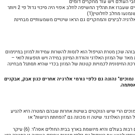
רחבי העולם ויש עוד מחקרים דומים
כך למשל נמצא במחקר השוואתי שילדים שעברו את תהליך החשיפה לחלב אפוי היה סיכוי גדול פי 2 ויותר
מנעו מחלב לחלוטין(1)
אלרגיה לביצים והמחקרים גם הראו שינויים משמעותיים מבחינת
והה שכן מטרת הטיפול הוא לנסות להשרות עמידות למזון במינימום
 מאד של המזון האלרגי והורדת המינון במידה ויש תופעות לואי –
כת החיסונית לכמויות קטנות של המזון בכדי שהיא תסתגל מבחינה
נמוכים" נהוגה גם כלפי גורמי אלרגיה אחרים כגון אבק, אבקנים
אסתמה.
נמוכים הרי שיש הנוקטים בשיטת אחרות שבהם המטרה היא להגיע
ל המזון האלרגני. שיטה זו מכונה גם "הפחתת רגישות" או
שיטה זו נוסתה בצורות שונות כבר שנים רבות בעולם והיא מיושמת בארץ בבית החולים אסה"ר. (6) עיקר