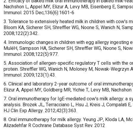
2. Efficacy of baked milk oral immunotherapy in baked milk-reac
Nachshon L, Appel MY, Elizur A, Levy MB, Eisenberg E, Sampson
Immunol. 2015 Dec;136(6):1601-6
3. Tolerance to extensively heated milk in children with cow's 
Bloom KA, Sicherer SH, Shreffler WG, Noone S, Wanich N, Samp
2008;122(2):342.
4. Immunologic changes in children with egg allergy ingesting
MuléH, Sampson HA, Sicherer SH, Shreffler WG, Noone S, Nowa
Immunol. 2008;122(5):977.
5. Association of allergen-specific regulatory T cells with the on
protein. Shreffler WG, Wanich N, Moloney M, Nowak-Wegrzyn A
Immunol. 2009;123(1):43.
6. Clinical and laboratory 2-year outcome of oral immunotherapy 
Elizur A, Appel MY, Goldberg MR, Yichie T, Levy MB, Nachshon L
7. Oral immunotherapy for IgE-mediated cow's milk allergy: a 
analysis. Brożek JL, Terracciano L, Hsu J, Kreis J, Compalati 
HJ Clin Exp Allergy. 2012;42(3):363.
8. Oral immunotherapy for milk allergy. Yeung JP, Kloda LA, M
Alizadehfar R Cochrane Database Syst Rev. 2012