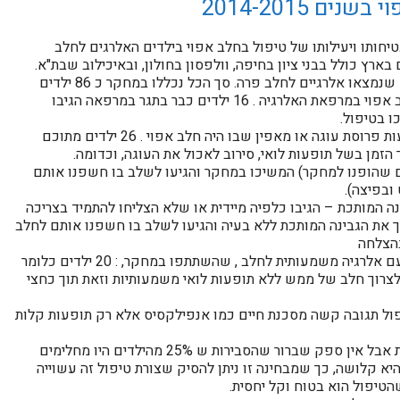
ם 2014-2015
ארץ כולל בבני ציון בחיפה, וולפסון בחולון, ובאיכילוב שבת"א.
במחקר השתתפו ילדים בגילאים שונים שנמצאו אלרגיים לחלב פרה. סך הכל נכללו במחקר כ 86 ילדים
שבשלב הראשון עברו תגר מבוקר לחלב אפוי במרפאת האלרגיה . 16 ילדים כבר בתגר במרפאה הגיבו
 בטיפול.
68 ילדים המשיכו בטיפול בבית באמצעות פרוסת עוגה או מאפין שבו היה חלב אפוי . 26 ילדים מתוכם
מן בשל תופעות לואי, סירוב לאכול את העוגה, וכדומה.
ית מהילדים שהופנו למחקר) המשיכו במחקר והגיעו לשלב בו חשפנו אותם
ובפיצה).
נה המותכת – הגיבו כלפיה מיידית או שלא הצליחו להתמיד בצריכה
ם הצליחו לצרוך את הגבינה המותכת ללא בעיה והגיעו לשלב בו חשפנו אותם לחלב
כך שלסיכומו של דבר מתוך 86 ילדים עם אלרגיה משמעותית לחלב , שהשתתפו במחקר, : 20 ילדים כלומר
לצרוך חלב של ממש ללא תופעות לואי משמעותיות וזאת תוך כחצי
ול תגובה קשה מסכנת חיים כמו אנפילקסיס אלא רק תופעות קלות
המחקר לא היה השוואתי או כפול סמיות אבל אין ספק שברור שהסבירות ש 25% מהילדים היו מחלימים
א קלושה, כך שמבחינה זו ניתן להסיק שצורת טיפול זה עשוייה
הטיפול הוא בטוח וקל יחסית.