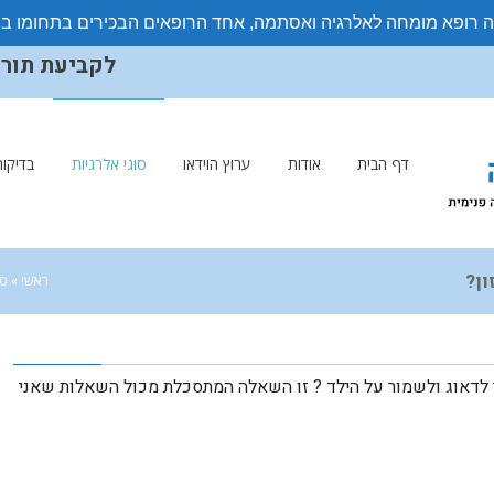
ה רופא מומחה לאלרגיה ואסתמה, אחד הרופאים הבכירים בתחומו ב
לקביעת תורים ויצ
דף הבית
אודות
ערוץ הוידאו
סוגי אלרגיות
בדיקות
ן?
ראשי
»
סו
ך לדאוג ולשמור על הילד ? זו השאלה המתסכלת מכול השאלות שאני