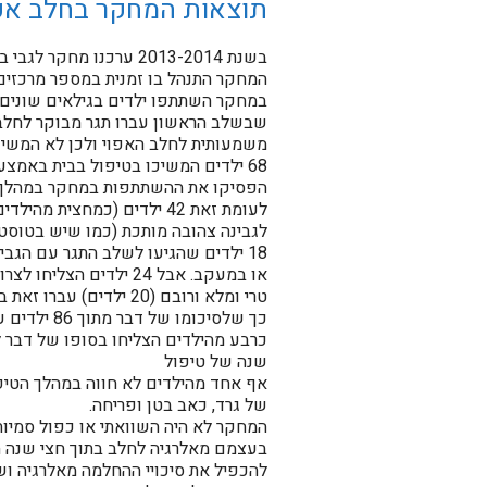
תוצאות המחקר בחלב אפוי בשני
בשנת 2013-2014 ערכנו מחקר לגבי בטיחותו ויעילותו של טיפול בחלב אפוי בילדים האלרגים לחלב
המחקר התנהל בו זמנית במספר מרכזים ב
משמעותית לחלב האפוי ולכן לא המשיכו
הפסיקו את ההשתתפות במחקר במהלך הז
לעומת זאת 42 ילדים (כמחצ
לגבינה צהובה מותכת (כמו שיש בטוסט 
18 ילדים שהגיעו לשלב התגר עם הגבי
או במעקב. אבל 24 ילדי
טרי ומלא ורובם (20 ילדים) עברו זאת בהצלחה
כרבע מהילדים הצליחו בסופו של דבר 
שנה של טיפול
אף אחד מהילדים לא חווה במהלך הטיפ
של גרד, כאב בטן ופריחה.
בעצמם מאלרגיה לחלב בתוך חצי שנה הי
להכפיל את סיכויי ההחלמה מאלרגיה וש