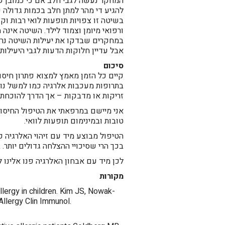
המחקר נעשה לגבי חלב אם כי כמובן שנ
להגיע די מהר למתן חלב בכמות גדולה 
בשיטה זו צפויות תופעות לואי רבות וק
ורפואי מיומן וצמוד לילד. השיטה אינ
במחקרים שבדקו את יעילות השיטה נרא
אבל עדיין חלוקות הדעות לגבי היעילות מו
סיכום
קיים כל הזמן מאמץ למצוא פתרון חיסונ
זריקות או מדבקות – אך הדרך להוכחת ה
אני מיישם במרפאתי את הטיפול החיסונ
טובות ובמינימום תופעות לוואי.
הטיפול מבוצע מיד עם זיהוי האלרגיה 
בכך הרי שסיכויי ההצלחה גדולים יותר.
לכן מיד עם אבחון האלרגיה פנו אלינו
מקורות
llergy in children. Kim JS, Nowak-
llergy Clin Immunol.