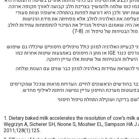
יתן לבצע את הטיפול גם כלפי מזונות אחרים בשיטה זו המטרה היא
כמו כוס שלמה ולהמשיך בצריכת חלב קבועה לאורך תקופה ארוכה.
שות יותר ולכן היא דורשת לפחות בהתחלה אישפוז וצוות סעודי
ה מעלימה את האלרגיה לחלב אלא מפחיתה את מידת הרגישות
ה היה שאמנם הטיפול מגדיל את הסיכוי להתפתחות עמידות לחלב
ל הבטיחות של טיפול זה. (7-8)
י לבעיית האלרגיה למזון כולל טיפולים חיסוניים שיכללו גם שימוש
בתרופות מעכבות אלרגיה כמו למשל נוגדנים כנגד IGE או מתן ה חיסונים באמצעות שיטות אחרות כמו
יעילות והבטיחות של שיטות אלו עדיין רחוקה.
י להשראת עמידות באלרגיה למזון כבר שנים עם הענות וצלחה
כבר בחודשים הראשונים לחיים. העדויות מראות שככל שמקדימים
 בפעוטות מערכת החיסון עדיין גמישה וניתנת לאילוף מחדש.
 לשם בדיקה ושקילת התחלת טיפול חיסוני
1. Dietary baked milk accelerates the resolution of cow's milk a
Węgrzyn A, Sicherer SH, Noone S, Moshier EL, Sampson HA J A
2011;128(1):125.