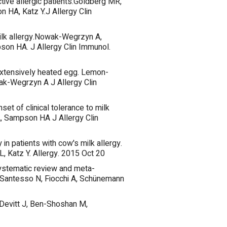
tive allergic patients.Goldberg MR,
 HA, Katz Y.J Allergy Clin
milk allergy.Nowak-Wegrzyn A,
son HA. J Allergy Clin Immunol.
 extensively heated egg. Lemon-
k-Wegrzyn A J Allergy Clin
set of clinical tolerance to milk
, Sampson HA J Allergy Clin
in patients with cow's milk allergy.
, Katz Y. Allergy. 2015 Oct 20
systematic review and meta-
E, Santesso N, Fiocchi A, Schünemann
cDevitt J, Ben-Shoshan M,