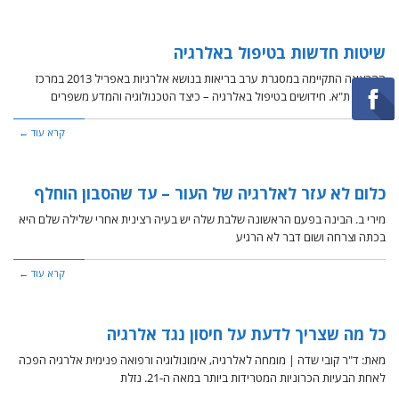
שיטות חדשות בטיפול באלרגיה
ההרצאה התקיימה במסגרת ערב בריאות בנושא אלרגיות באפריל 2013 במרכז
הרפואי ת"א. חידושים בטיפול באלרגיה – כיצד הטכנולוגיה והמדע משפרים
קרא עוד ←
כלום לא עזר לאלרגיה של העור – עד שהסבון הוחלף
מירי ב. הבינה בפעם הראשונה שלבת שלה יש בעיה רצינית אחרי שלילה שלם היא
בכתה וצרחה ושום דבר לא הרגיע
קרא עוד ←
כל מה שצריך לדעת על חיסון נגד אלרגיה
מאת: ד"ר קובי שדה | מומחה לאלרגיה, אימונולוגיה ורפואה פנימית אלרגיה הפכה
לאחת הבעיות הכרוניות המטרידות ביותר במאה ה-21. נזלת