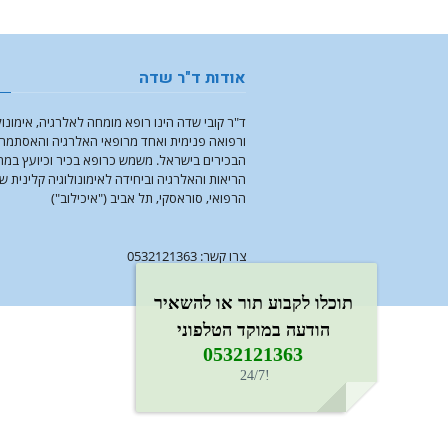
אודות ד"ר שדה
ד"ר קובי שדה הינו רופא מומחה לאלרגיה, אימונול
ורפואה פנימית ואחד מרופאי האלרגיה והאסתמה
הבכירים בישראל. משמש כרופא בכיר וכיועץ במ
הריאות והאלרגיה וביחידה לאימונולוגיה קלינית ש
הרפואי, סוראסקי, תל אביב ("איכילוב")
צרו קשר: 0532121363
תוכלו לקבוע תור או להשאיר
הודעה במוקד הטלפוני
0532121363​
!24/7