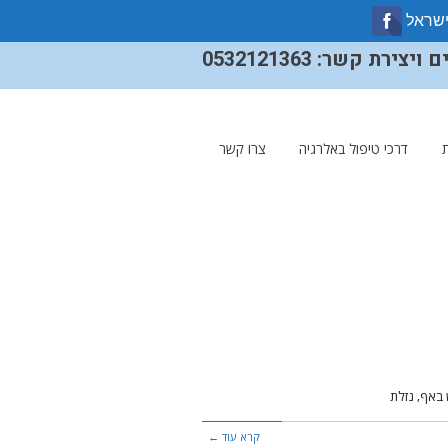
ישראל
ירת קשר: 0532121363
דרכי טיפול באלרגיה
צרו קשר
באף, נזלת
קרא עוד ←