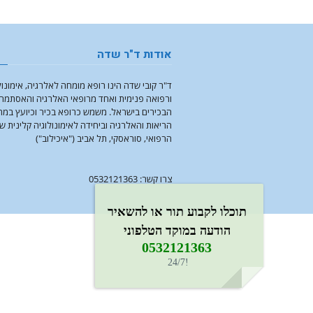
אודות ד"ר שדה
ד"ר קובי שדה הינו רופא מומחה לאלרגיה, אימונול
ורפואה פנימית ואחד מרופאי האלרגיה והאסתמה
הבכירים בישראל. משמש כרופא בכיר וכיועץ במ
הריאות והאלרגיה וביחידה לאימונולוגיה קלינית ש
הרפואי, סוראסקי, תל אביב ("איכילוב")
צרו קשר: 0532121363
תוכלו לקבוע תור או להשאיר
הודעה במוקד הטלפוני
0532121363​
!24/7