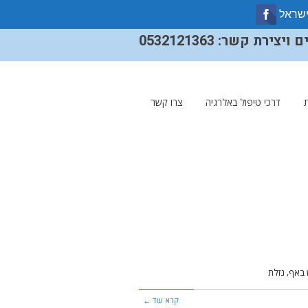
ישראל
ירת קשר: 0532121363
דרכי טיפול באלרגיה
צרו קשר
באף, נזלת
קרא עוד ←