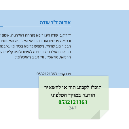
אודות ד"ר שדה
ד"ר קובי שדה הינו רופא מומחה לאלרגיה, אימונול
ורפואה פנימית ואחד מרופאי האלרגיה והאסתמה
הבכירים בישראל. משמש כרופא בכיר וכיועץ במ
הריאות והאלרגיה וביחידה לאימונולוגיה קלינית ש
הרפואי, סוראסקי, תל אביב ("איכילוב")
צרו קשר: 0532121363
תוכלו לקבוע תור או להשאיר
הודעה במוקד הטלפוני
0532121363​
!24/7