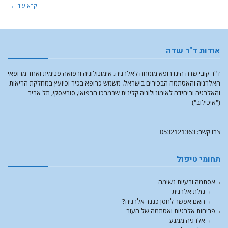
קרא עוד ←
אודות ד"ר שדה
ד"ר קובי שדה הינו רופא מומחה לאלרגיה, אימונולוגיה ורפואה פנימית ואחד מרופאי
האלרגיה והאסתמה הבכירים בישראל. משמש כרופא בכיר וכיועץ במחלקת הריאות
והאלרגיה וביחידה לאימונולוגיה קלינית שבמרכז הרפואי, סוראסקי, תל אביב
("איכילוב")
צרו קשר: 0532121363
תחומי טיפול
אסתמה ובעיות נשימה
נזלת אלרגית
האם אפשר לחסן כנגד אלרגיה?
פריחות אלרגיות ואסתמה של העור
אלרגיה ממגע