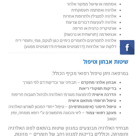
אסתמה או שיעול ממקור אלרגי
אלרגיה ואסתמה תעסוקתית
אלרגיה לפנצילין ולתרופות אחרות
אלרגיה לעקיצות דבורים וצרעות
אורטיקריה כרונית או חריפה
אנגיואדמה (תורשתית או נרכשת)
אלרגיה לתמרוקים ולחומרים כימיים כגון לטקס, גומי, וחומרי ריח
דלקות עור אלרגיות (דרמטיטיס אטופית ודרמטיטיס ממגע)
שיטות אבחון וטיפול
במרפאה ניתן טיפול רפואי מקיף הכולל:
אבחון אלרגי מתקדם
– תבחיני עור ובדיקות דם לפי הצורך
בדיקות תפקודי ריאות
הדרכה אישית
להימנעות מגורמי האלרגיה ולניהול תגובות חריפות
טיפול תרופתי מותאם אישית
טיפול חיסוני (אימונותרפיה)
– טיפול ייחודי המכוון לשורש האלרגיה
מעקב רפואי צמוד
– ליווי והכוונה מתמשכים ע"י רופא מומחה, זמין
וקשוב
תבחיני האלרגיה מבוצעים במגוון שיטות בהתאם לסוג האלרגיה
וחומרתה, וכוללים בדיקות למגוון רחב של חומרים – מזונות,