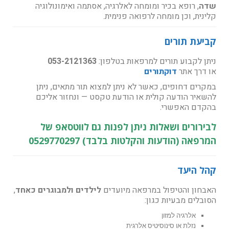
שדה
, רופא בכיר ומומחה לאלרגיה, אסתמה ואימונולוגיה
קלינית, וכן מומחה לרפואה פנימית.
קביעת תורים
ניתן לקבוע תורים למרפאות בטלפון:
053-2121363
או דרך אתר
דוקתורים
במקרים דחופים, כאשר לא ניתן למצוא תור מתאים, ניתן
להשאיר הודעה קולית או הודעת טקסט — ונחזור אליכם
בהקדם האפשרי.
לבירורים ושאלות ניתן לפנות גם לווטסאפ של
המרפאה (הודעות והקלטות בלבד) 0529770297
קהל היעד
האבחון והטיפול במרפאה מיועדים
לילדים ולמבוגרים כאחד
,
הסובלים מבעיות כגון:
אלרגיה למזון
נזלת או סינוסיטיס אלרגית