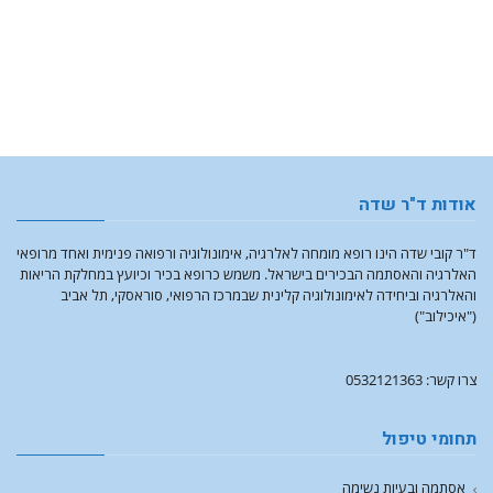
אודות ד"ר שדה
ד"ר קובי שדה הינו רופא מומחה לאלרגיה, אימונולוגיה ורפואה פנימית ואחד מרופאי
האלרגיה והאסתמה הבכירים בישראל. משמש כרופא בכיר וכיועץ במחלקת הריאות
והאלרגיה וביחידה לאימונולוגיה קלינית שבמרכז הרפואי, סוראסקי, תל אביב
("איכילוב")
צרו קשר: 0532121363
תחומי טיפול
אסתמה ובעיות נשימה