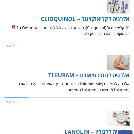
אלרגיה לקליאוקוינול – CLIOQUINOL
קליאוקוינול (Clioquinol): מהו החומר שעלול להסתתר במשחה שלכם?
קליאוקוינול הוא חומר ותיק בעל
קראו עוד
אלרגיה לגומי: טיאורם – THIURAM
אלרגיה לטיאורם (Thiuram Mix): כשהגומי הופך לאויב מהו בעצם טיאורם
(Thiuram)? טיאורם (Thiuram) הוא שם
קראו עוד
אלרגיה ללנולין – LANOLIN