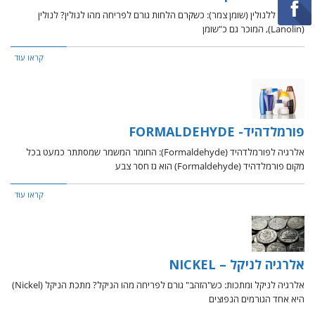
אלרגיה ללנולין (שומן צמר): כשקרם הלחות גורם לפריחה מהו לנולין? לנולין
(Lanolin), המוכר גם כ"שומן
קראו עוד
פורמלדהיד- FORMALDEHYDE
אלרגיה לפורמלדהיד (Formaldehyde): החומר המשמר שמסתתר כמעט בכל
מקום פורמלדהיד (Formaldehyde) הוא גז חסר צבע
קראו עוד
אלרגיה לניקל – NICKEL
אלרגיה לניקל ומתכות: כש"הזהב" גורם לפריחה מהו הניקל? מתכת הניקל (Nickel)
היא אחד הגורמים הנפוצים