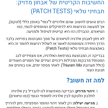
החשיבות הקריטית של אבחון מדויק:
תבחיני טלאי (PATCH TESTS)
רבים טועים לחשוב שהם אלרגיים ל"גומי" באופן כללי (לטקס),
אך למעשה הרגישות היא לכימיקלים המוספים לגומי, כמו
הטיאורם. ההבדלה הזו היא קריטית לטיפול ולמניעה.
לא ניתן לאבחן אלרגיה לטיאורם על סמך התבוננות בפריחה בלבד.
הדרך היחידה והמוסמכת לאשר או לשלול רגישות לחומר זה היא
באמצעות תבחיני טלאי (Patch Tests).
בבדיקה זו, המבוצעת במרפאת האלרגיה, אנו מצמידים לגב
המטופל מדבקות המכילות ריכוזים זעירים של חומרים חשודים
(כולל תערובת Thiuram Mix). לאחר מספר ימים, אנו בוחנים את
תגובת העור.
למה זה חשוב?
זיהוי מדויק:
הבדיקה מאפשרת לנו להבדיל בין אלרגיה
לחלבון הלטקס לבין אלרגיה לתוספי הגומי (כמו טיאורם).
מניעה יעילה:
רק לאחר זיהוי החומר הספציפי, ניתן להדריך