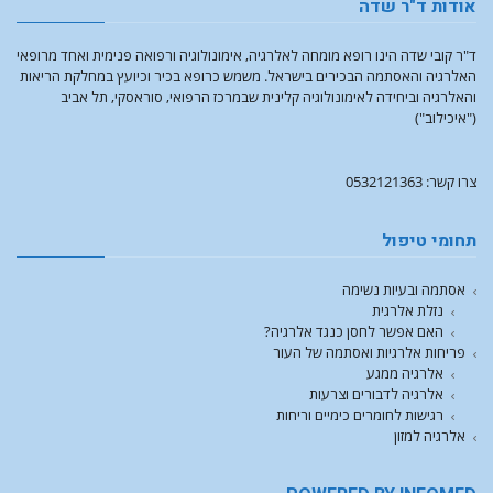
אודות ד"ר שדה
ד"ר קובי שדה הינו רופא מומחה לאלרגיה, אימונולוגיה ורפואה פנימית ואחד מרופאי
האלרגיה והאסתמה הבכירים בישראל. משמש כרופא בכיר וכיועץ במחלקת הריאות
והאלרגיה וביחידה לאימונולוגיה קלינית שבמרכז הרפואי, סוראסקי, תל אביב
("איכילוב")
צרו קשר: 0532121363
תחומי טיפול
אסתמה ובעיות נשימה
נזלת אלרגית
האם אפשר לחסן כנגד אלרגיה?
פריחות אלרגיות ואסתמה של העור
אלרגיה ממגע
אלרגיה לדבורים וצרעות
רגישות לחומרים כימיים וריחות
אלרגיה למזון