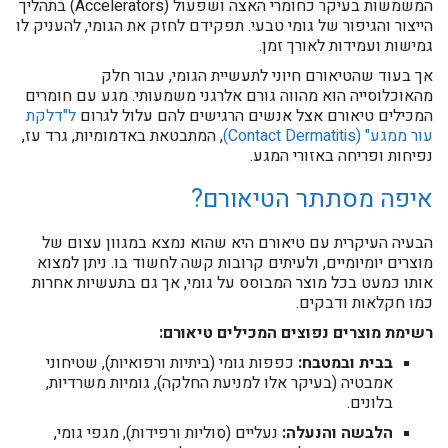
המשמשות בעיקר כחומרי האצה ושפעול (Accelerators) בתהליך
הייצור והגיפור של גומי טבעי. תפקידם לחזק את הגומי, להעניק לו
גמישות ועמידות לאורך זמן.
אך בעוד שהטיאורם חיוני לתעשיית הגומי, עבור חלק
מהאוכלוסייה הוא מהווה גורם אלרגני משמעותי. מגע עם חומרים
המכילים טיאורם אצל אנשים הרגישים להם עלול לגרום
ל"דלקת
עור ממגע" (Contact Dermatitis)
, המתבטאת באדמומיות, גרד עז,
נפיחות ופריחה באזורי המגע.
איפה מסתתר הטיאורם?
הבעיה העיקרית עם טיאורם היא שהוא נמצא במגוון עצום של
מוצרים יומיומיים, ולעיתים קרובות קשה לחשוד בו. ניתן למצוא
אותו כמעט בכל מוצר המבוסס על גומי, אך גם בתעשיות אחרות
כמו חקלאות ודבקים.
רשימת מוצרים נפוצים המכילים טיאורם:
בבית ובמטבח:
כפפות גומי (ביתיות ורפואיות), שטיחוני
אמבטיה (בעיקר אלו למניעת החלקה), גומיות משרדיות,
בלונים.
הלבשה והנעלה:
נעליים (סוליות ורפידות), מגפי גומי,