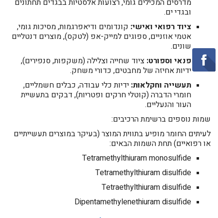
מדרסים המכילים גומי, רצועות אלסטיות בבגדים תחתונים
ובגדי ים.
ציוד רפואי ואישי:
קונדומים ודיאפרגמות, מסיכות גומי,
אטמי אוזניים, ספוגים למייק-אפ (לטקס), מוצרים דנטליים
שונים.
פנאי וספורט:
ציוד שחייה וצלילה (משקפות, סנפירים),
ידיות אחיזה של מחבטים, כדורי משחק.
תעשייה וחקלאות:
ידיות כלי עבודה, כבלים חשמליים,
חומרי הדברה (קוטלי חרקים ופטריות), דבקים בתעשיית
העור והנעליים.
שמות נוספים ברשימת הרכיבים:
לעיתים החומר מופיע בתווית המוצר (בעיקר במוצרים תעשייתיים
או רפואיים) תחת השמות הבאים:
Tetramethylthiuram monosulfide
Tetramethylthiuram disulfide
Tetraethylthiuram disulfide
Dipentamethylenethiuram disulfide