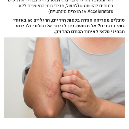
את המטופל מאילו מוצרים להימנע בדיוק ובאילו תחליפים
בטוחים להשתמש (למשל, מוצרי גומי המיוצרים ללא
Accelerators או מוצרים סינתטיים).
סובלים מפריחה חוזרת בכפות הידיים, הרגליים או באזורי
גומי בבגדים? אל תנחשו. פנו לבירור אלרגולוגי ולביצוע
תבחיני טלאי לאיתור הגורם המדויק.