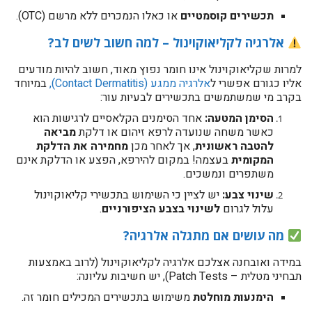
תכשירים קוסמטיים
או כאלו הנמכרים ללא מרשם (OTC).
אלרגיה לקליאוקוינול – למה חשוב לשים לב?
למרות שקליאוקוינול אינו חומר נפוץ מאוד, חשוב להיות מודעים
אליו כגורם אפשרי ל
אלרגיה ממגע (Contact Dermatitis),
במיוחד
בקרב מי שמשתמשים בתכשירים לבעיות עור:
הסימן המטעה:
אחד הסימנים הקלאסיים לרגישות הוא
כאשר משחה שנועדה לרפא זיהום או דלקת
מביאה
להטבה ראשונית
, אך לאחר מכן
מחמירה את הדלקת
המקומית
בעצמה! במקום להירפא, הפצע או הדלקת אינם
משתפרים ונמשכים.
שינוי צבע:
יש לציין כי השימוש בתכשירי קליאוקוינול
עלול לגרום
לשינוי בצבע הציפורניים
.
מה עושים אם מתגלה אלרגיה?
במידה ואובחנה אצלכם אלרגיה לקליאוקוינול (לרוב באמצעות
תבחיני מטלית – Patch Tests), יש חשיבות עליונה:
הימנעות מוחלטת
משימוש בתכשירים המכילים חומר זה.