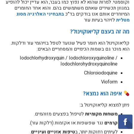
וקוסמטי. למרות שהוא לא נפוץ כמו בעבר, הוא עדיין יכול להופיע
במגוון תכשירים שאתם משתמשים בהם. והוא אחד החומרים
המיוחדים אותם אנו בודקים בד"כ
בתבחיני האלרגיה מסוג
מטלית
לזיהוי בעיות עור
מה זה בעצם קליאוקוינול?
קליאוקוינול הוא חומר פעיל שנועד לטפל בזיהומי עור ודלקות.
הוא מוכר גם בשמות הכימיים והמסחריים הבאים:
Iodochlorhydroxyquin / Iodochloroxyquinoline /
Iodochlorohydroxyquinoline
Chloroiodoquine
Vioform
איפה הוא נמצא?
ניתן למצוא קליאוקוינול ב:
משחות מקומיות
לטיפול בפצעים מזוהמים.
קרמים
נגד שפשפות או אקזמות (דלקות עור).
לעיתים רחוקות יותר, ב
טיפות אזניים ועיניים
.