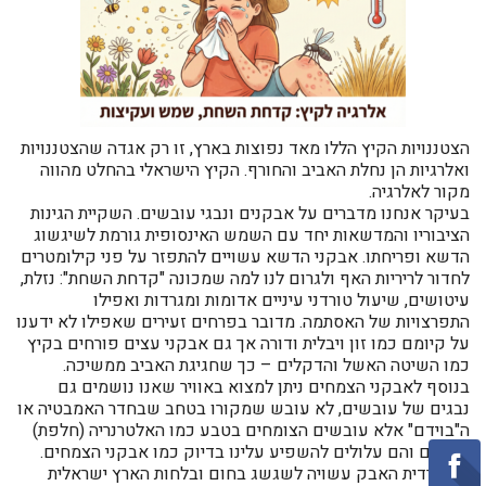
הצטננויות הקיץ הללו מאד נפוצות בארץ, זו רק אגדה שהצטננויות
ואלרגיות הן נחלת האביב והחורף. הקיץ הישראלי בהחלט מהווה
מקור לאלרגיה.
בעיקר אנחנו מדברים על אבקנים ונבגי עובשים. השקיית הגינות
הציבוריו והמדשאות יחד עם השמש האינסופית גורמת לשיגשוג
הדשא ופריחתו. אבקני הדשא עשויים להתפזר על פני קילומטרים
לחדור לריריות האף ולגרום לנו למה שמכונה "קדחת השחת": נזלת,
עיטושים, שיעול טורדני עיניים אדומות ומגרדות ואפילו
התפרצויות של האסתמה. מדובר בפרחים זעירים שאפילו לא ידענו
על קיומם כמו זון ויבלית ודורה אך גם אבקני עצים פורחים בקיץ
כמו השיטה האשל והדקלים – כך שחגיגת האביב ממשיכה.
בנוסף לאבקני הצמחים ניתן למצוא באוויר שאנו נושמים גם
נבגים של עובשים, לא עובש שמקורו בטחב שבחדר האמבטיה או
ה"בוידם" אלא עובשים הצומחים בטבע כמו האלטרנריה (חלפת)
ואחרים והם עלולים להשפיע עלינו בדיוק כמו אבקני הצמחים.
גם קרדית האבק עשויה לשגשג בחום ובלחות הארץ ישראלית