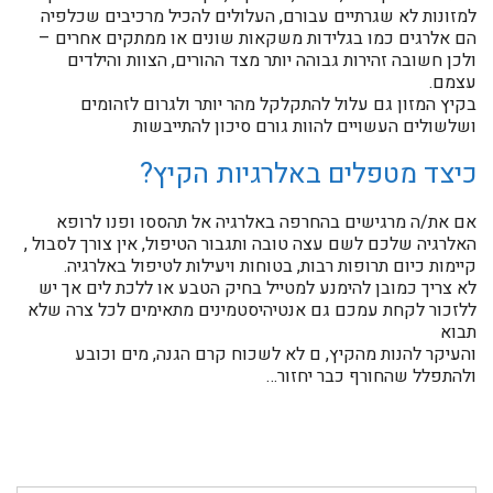
למזונות לא שגרתיים עבורם, העלולים להכיל מרכיבים שכלפיה
הם אלרגים כמו בגלידות משקאות שונים או ממתקים אחרים –
ולכן חשובה זהירות גבוהה יותר מצד ההורים, הצוות והילדים
עצמם.
בקיץ המזון גם עלול להתקלקל מהר יותר ולגרום לזהומים
ושלשולים העשויים להוות גורם סיכון להתייבשות
כיצד מטפלים באלרגיות הקיץ?
אם את/ה מרגישים בהחרפה באלרגיה אל תהססו ופנו לרופא
האלרגיה שלכם לשם עצה טובה ותגבור הטיפול, אין צורך לסבול ,
קיימות כיום תרופות רבות, בטוחות ויעילות לטיפול באלרגיה.
לא צריך כמובן להימנע למטייל בחיק הטבע או ללכת לים אך יש
ללזכור לקחת עמכם גם אנטיהיסטמינים מתאימים לכל צרה שלא
תבוא
והעיקר להנות מהקיץ, ם לא לשכוח קרם הגנה, מים וכובע
ולהתפלל שהחורף כבר יחזור…