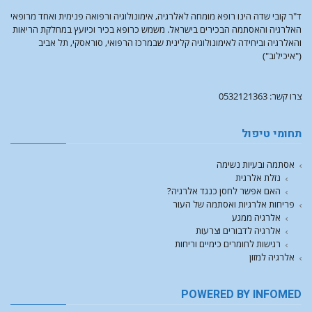
ד"ר קובי שדה הינו רופא מומחה לאלרגיה, אימונולוגיה ורפואה פנימית ואחד מרופאי
האלרגיה והאסתמה הבכירים בישראל. משמש כרופא בכיר וכיועץ במחלקת הריאות
והאלרגיה וביחידה לאימונולוגיה קלינית שבמרכז הרפואי, סוראסקי, תל אביב
("איכילוב")
צרו קשר: 0532121363
תחומי טיפול
אסתמה ובעיות נשימה
נזלת אלרגית
האם אפשר לחסן כנגד אלרגיה?
פריחות אלרגיות ואסתמה של העור
אלרגיה ממגע
אלרגיה לדבורים וצרעות
רגישות לחומרים כימיים וריחות
אלרגיה למזון
POWERED BY INFOMED