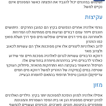
ושימוש במזגנים יכול להגביר את הפצתה כאשר המסננים אינם
נקיים למשל.
עקיצות
גורמי אלרגיה אחרים הנפוצים בקיץ הם כמובן החרקים : היתושים
חוגגים וייחד עמם דבורים וצרעות מים ממתינות לנו המדוזות
ולאחרונה גם מיני דגים ארסיים שפלשו מים סוף דרך תעלת סואץ
כמו הזהרון
לרוב האלרגיות ליצורים אלו אינן מסוכנות אלך הם עשויות לכאוב
ולצרוב מאד
דווקא הדבורים עשויות לגרום לאלרגיה מסכנת חיים ומי שידוע
כאלרגי לדבורים חייב בהיזהרות מיוחדת בחודשים אלו.
הטיפול הראשוני בעקיצה הוא התרחקות מהאזור, סיחלוק העוקץ
שטיפה במים (במיקרה של הזהריון למשל דווקא מים חמים
עדיפיןם) וכמובן טיפול תרופתי בהתאם לחומרת הבעייה.
מזון
אפילו אלרגיה למזון הופכת למסוכנת יותר בקיץ. הילדים האלרגים
למזון יוצאים ממסגרת הגן או בית הספר השמרנית והמגוננת
ומתפזרים בקיטנות, חוגים, פארקים, וקניונים ועשויים להחשף