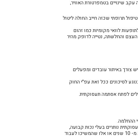
 עקב שינויים בטמפרטורת האוויר,
יפול תרופתי שכזה חייב החולה ליטול
תופעות לוואי מקומיות כמו זהום
 העצם והחלשתה, נטייה לדופק מהיר
יש צורך באיתור עובדים ומפעלים
וגע לסיכונים ככל זאת עפ"י החוק
ולים לפתח אסתמה תעסוקתית.
י ההחלמה.
וקתית נותרים בעלי נכות קבועה,
אפילו לאחר שהורחקו לחלוטין מן החשיפה[ כך למשל נמצא שהעובדים שלקו באסתמה לאחר חשיפה ארוכה מ- 10 שנים או אלו שהמשיכו לעבוד