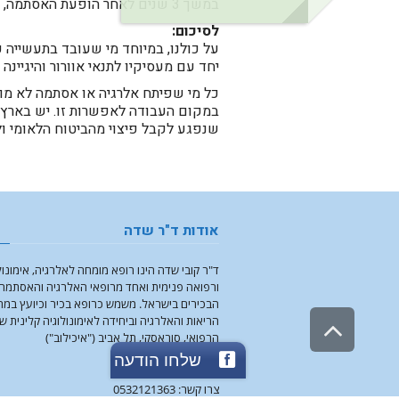
במשך 3 שנים לאחר הופעת האסתמה, לא החלימו מן המחלה.
לסיכום:
על כולנו, במיוחד מי שעובד בתעשייה כ
יחד עם מעסיקיו לתנאי אוורור והיגיינה
כל מי שפיתח אלרגיה או אסתמה לא מו
במקום העבודה לאפשרות זו. יש בארץ 
שנפגע לקבל פיצוי מהביטוח הלאומי 
אודות ד"ר שדה
ד"ר קובי שדה הינו רופא מומחה לאלרגיה, אימונול
ורפואה פנימית ואחד מרופאי האלרגיה והאסתמה
הבכירים בישראל. משמש כרופא בכיר וכיועץ במ
גלילה
הריאות והאלרגיה וביחידה לאימונולוגיה קלינית ש
הרפואי, סוראסקי, תל אביב ("איכילוב")
לראש
שלחו הודעה
העמוד
צרו קשר: 0532121363