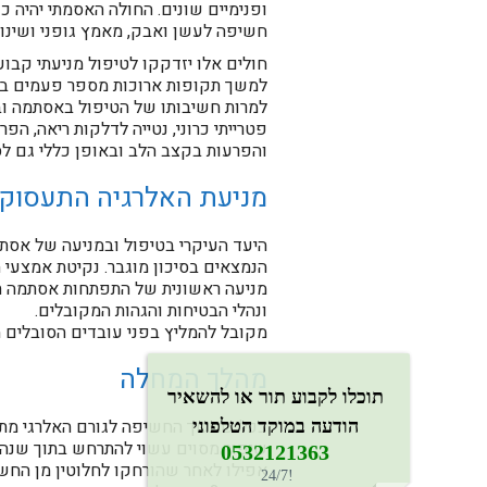
ופנימיים שונים. החולה האסמתי יהיה 
חשיפה לעשן ואבק, מאמץ גופני ושינויי
חולים אלו יזדקקו לטיפול מניעתי קבו
למשך תקופות ארוכות מספר פעמים ביו
למרות חשיבותו של הטיפול באסתמה ובאל
פטרייתי כרוני, נטייה לדלקות ריאה, ה
והפרעות בקצב הלב ובאופן כללי גם לסי
מניעת האלרגיה התעסוקת
היעד העיקרי בטיפול ובמניעה של אסתמ
הנמצאים בסיכון מוגבר. נקיטת אמצעי ה
מניעה ראשונית של התפתחות אסתמה תעס
ונהלי הבטיחות והגהות המקובלים.
מקובל להמליץ בפני עובדים הסובלים 
מהלך המחלה
תוכלו לקבוע תור או להשאיר
ככל שמשך החשיפה לגורם האלרגי מתמשכת
הודעה במוקד הטלפוני
שיפור מסוים עשוי להתרחש בתוך שנה 
0532121363​
!24/7