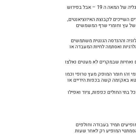
לחלק מאתנו מצטייר המונח אסתמה תעסוקתית כמשהו ששייך לתקופת המהפכה התעשייתית וכורי הפחם באנגליה של המאה ה 19 – אבל בפירוש
ם השייכים לקבוצת האיזוציאנטים,
ד של עץ וחומרי שרף המשמשים
לוגיה וההנדסה הגנטית משתמשים
אלרגיות ואסתמה לחיות המעבדה או
ם ואחיות שבמקרים לא מעטים נאלצו
י זהו חומר המופק מעץ טרופי וכמו
טא באקזמה קשה בכפות הידיים או
בתי החולים כפפות, ציוד ואפילו
פיעים תמיד בעבודה וחולפים
אסמתטי המופיע רק לאחר שעות