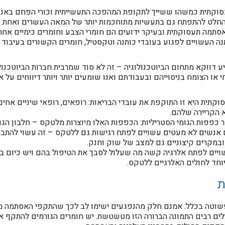
החלט להתפתח גם בתעשיות מתוחכמות יותר של המאה העשרים ואחת.
סתמה תעסוקתית ובעיקר ידועים הם חומרי הצבע וחומרים כימיים אחרי
נה העשויים לפגוע בעובדי כותנה וטקסטיל, חומרים הקשורים בעיבו
 דווקא מתחום הביוטכנולוגיה – זה לא סוד שמרבית חברות הביוטכנו
 או הצומח בניסוייהם ובעבודתם ואנו שומעים יותר ויותר דיווחים על 
תית היא זו התוקפת את עובדי הבריאות: רופאים, רופאי שיניים אחי
 הקריירה שלהם.
 כפפות הגומי הסטריליות: הכפפות האלו מיוצרות מלטקס – חלבון הגומ
ם אנשים לא מעטים עשויים לפתח רגישות גם ללטקס – זה עשוי להתב
במקרים קיצוניים גם למצב של שוק וחנק.
ם לפתח אלרגיה קשה מה שעלול לסבך את הטיפול בהם ויש כיום בכל 
וחד לחולים האלרגיים ללטקס.
ת
וטה בכלל: אמנם חלק מהנפגעים ישימו לב לכך שהתקפי האסתמה מו
ולים רבים התמונה הברורה הזו מטשטשת. יש חומרים הגורמים להתקף 