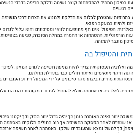
כעת בסיכון מתמיד להתפתחות קוצר נשימה ודלקת חריפה בדרכי הנשימה
ם רגשיים.
ע בתרופות שמטרתן לבלום את הדלקת ולמנוע את הצרות דרכי הנשימה. ט
ם ולהיות במעקב רפואי.
רגיה, הטיפול אינו חף מתופעות לוואי ומסיכונים והוא עלול לגרום ל
פרעות הורמונליות, התפתחות או החמרה במחלת הסוכרת, פגיעה בצפיפות
כון מוגבר לתמותה.
ית והטיפול בה
ה ואלרגיה תעסוקתית צריך להיות מניעת חשיפה לגורם המזיק. לפיכך 
גנה וניקוי מתאימים ואיתור חולים כבר בתחילת מחלתם.
וקתית מחייבת ביצוע סקר סיכונים על ידי המפעל ויידוע העובדים בנ
מנטייה לאלרגיה או אסתמה שלא להתחיל לעבוד במקומות בהם הם על
 יותר ואינה מאותרת בזמן כך יהיה גדול יותר הנזק וכך יקטנו סיכוי
או שנתיים לאחר הפסקת החשיפה אך רוב החולים הלוקים באסתמה תעס