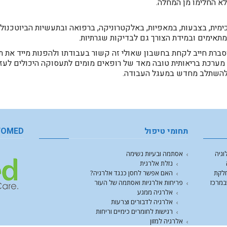
ימית, בצבעות, במאפיות, באלקטרוניקה, ברפואה ובתעשיות הביוטכנולו
 מתאימים ובמידת הצורך גם לבדיקות שגרתיות.
סברת חייב לקחת בחשבון שאולי זה קשור בעבודתו ולהפנות מייד את 
מערכת בריאותית טובה מאד של רופאים מומים לתעסוקה היכולים לעזו
ולהשתלב מחדש במעגל העבודה.
תחומי טיפול
FOMED
וגיה
אסתמה ובעיות נשימה
נזלת אלרגית
חלקת
האם אפשר לחסן כנגד אלרגיה?
במרכז
פריחות אלרגיות ואסתמה של העור
אלרגיה ממגע
אלרגיה לדבורים וצרעות
רגישות לחומרים כימיים וריחות
אלרגיה למזון