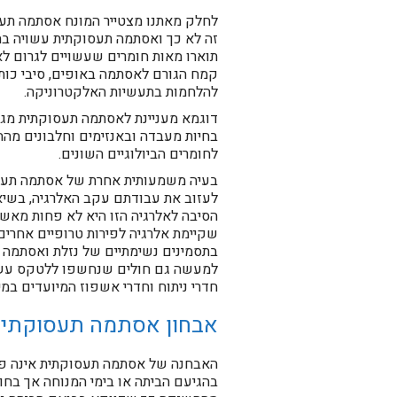
זה לא כך ואסתמה תעסוקתית עשויה ב
תוארו מאות חומרים שעשויים לגרום לא
קמח הגורם לאסתמה באופים, סיבי כות
להלחמות בתעשיות האלקטרוניקה.
דוגמא מעניינת לאסתמה תעסוקתית מגיע
בחיות מעבדה ובאנזימים וחלבונים מהחי
לחומרים הביולוגיים השונים.
בעיה משמעותית אחרת של אסתמה תעסוק
לעזוב את עבודתם עקב האלרגיה, בשיא
הסיבה לאלרגיה הזו היא לא פחות מאשר
שקיימת אלרגיה לפירות טרופיים אחרי
בתסמינים נשימתיים של נזלת ואסתמה ו
למעשה גם חולים שנחשפו ללטקס עשויי
חדרי ניתוח וחדרי אשפוז המיועדים במי
אבחון אסתמה תעסוקתי
האבחנה של אסתמה תעסוקתית אינה פש
בהגיעם הביתה או בימי המנוחה אך בח