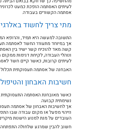
מהחשיפה כך שדווקא בבואם הביתה נת
לעיתים האסתמה הופכת כמעט לכרונית 
אסתמה הקשורים בעבודה.
מתי צריך לחשוד באלרגי
התשובה למעשה היא תמיד, והרופא המו
אך במיוחד מתעורר החשד לאסתמה תעס
קשה מאד להוכיח קשר ישיר בין האסתמ
ונוהלי העבודה, לקיחת דגימות ממקום 
לעיתים קרובות, כאשר קיים חשד לאסת
האבחנה של אסתמה תעסוקתית תכלול אם 
חשיבות האבחון והטיפו
כאשר מאובחנת האסתמה התעסוקתית המני
נשימתית קבועה.
אך לחשיבות האבחון של אסתמה תעסוקת
וזיהוי מפעל או מקום עבודה שבו הת
העובדים על מנת למנוע הישנות מיקרים
חשוב להבין שמרגע שלחולה התפתחה אס