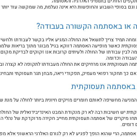
קפים החולים בתסמיני האלרגיה והאסתמה.
וגם בסופי השבוע והחופשות היא אינה נעלמת, מה שמקשה עוד יותר 
ה או באסתמה הקשורה בעבודה?
מחה תמיד צריך לתשאל את החולה המגיע אליו בקשר לעבודתו ולחשי
וקתית כאשר מופיעה האסתמה דווקא בגיל מבוגר מתוך בריאות שלמה
ה לבין עבודתו של החולה ולעיתים קרובות אנו זקוקים לבדיקת מקום
העבודה וכדומה.
מה תעסוקתית אנו מרחיקים את החולה מעבודתו לתקופה לא קצרה ובו
כך תחקור רפואי מעמיק, תפקודי ריאה, מבחן תגר תעסוקתי ותבחיני א
ל באסתמה תעסוקתית
עה מחשיפה לאותם חומרים מזיקים חיונית ביותר לחולה על מנת שריא
ית יש חשיבות רבה לא רק מנקודת המבט האינדיבידואלית של החולה 
פתחו מיקרים של אסתמה תעסוקתית מחייב חקירה מדוקדקת של נהלי ה
 דומים.
תמה, הרי שהוא הופך לפגיע לא רק לגורם האלרגי הראשוני אלא מפת