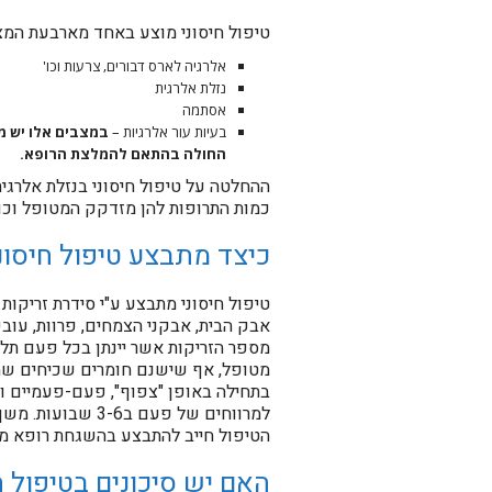
טיפול חיסוני מוצע באחד מארבעת המצ
אלרגיה לארס דבורים, צרעות וכו'
נזלת אלרגית
אסתמה
בעיות עור אלרגיות –
במצבים אלו יש מ
החולה בהתאם להמלצת הרופא.
ההחלטה על טיפול חיסוני בנזלת אלרגי
כמות התרופות להן מזדקק המטופל וכו'
כיצד מתבצע טיפול חיסו
טיפול חיסוני מתבצע ע"י סידרת זריקות 
אבק הבית, אבקני הצמחים, פרוות, עובש
מספר הזריקות אשר יינתן בכל פעם תלוי
מטופל, אף שישנם חומרים שכיחים שמס
בתחילה באופן "צפוף", פעם-פעמיים וא
למרווחים של פעם
הטיפול חייב להתבצע בהשגחת רופא מו
האם יש סיכונים בטיפול 