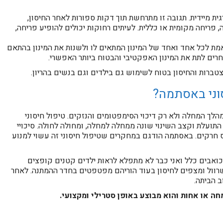
ת מיידית. תגובה זו מתרחשת תוך דקות ספורות לאחר החיסון,
פריחה מקומית או כללית. לעיתים רחוקות יכולים להופיע פריחה,
אמת לכל אחד ואחד של המינון המתאים לו ולשנות את המינון בהתאם
רים לתת את המינון האפקטיבי והבטוח ביותר האפשרי.
צטברות והחיסון בטוח לשימוש גם בילדים וגם בנשים בהריון.
וני באסתמה?
מהלך המחלה ולא רק דיכוי הסימפטומים והנזקים. טיפול חיסוני
ועלת וקצב השינוי שונה ממחלה למחלה, ומחולה לחולה. סיכויי
- 100% בחיסון לארס חרקים. באסתמה הודגם במחקרים שטיפול חיסוני זה עשוי למנוע
 כואבים כלל ואני כבר לא מתפלא לראות ילדים קטנים קופצים
שרוול ומצפים לחיסון בעוד הוריהם מפטפטים בחדר ההמתנה. לאחר
ב הביתה.
מחה או אחות והוא מבוצע באופן סטרילי ומקצועי.