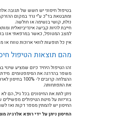
בטיפול חיסוני יש חשש של תגובה אלרגי
ומתבטאת בד"כ ע"י גרד במקום ההזרקה, 
נזלת, קושי בנשימה או חולשה.
חייבת להיות קביעה אינדיביואלית ומות
למצב המטופל, כאשר במרפאתי אנו בוח
אין כל תופעות לוואי ארוכות טווח או מ
מהם תוצאות הטיפול חיס
זהו הטיפול היחיד כיום שמציע שינוי ב
משפר בהדרגה את הסימפטומים. מידת הת
ההצלחה קרובים ל
את התפתחותה.
ניתן לתת את החיסונים בכל גיל, הם לא
בזריזות על מיטת הטיפולים מפשילים 
החיסון יש להמתין מספר דקות ואז לשו
החיסון ניתן על ידי רופא אלרגיה מו