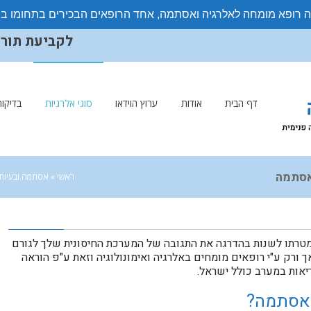
ה רופא מומחה לאלרגיה ואסתמה, אחד הרופאים הבכירים בתחומו ב
לקביעת תורים ויצ
דף הבית
אודות
ערוץ הוידאו
סוגי אלרגיות
בדיקות
באסתמה
ראשי
»
אסתמה ובעיות
ר מטרתו לשנות בהדרגה את התגובה של המערכת החיסונית שלך לגורם
 אך ורק ע"י רופאים מומחים באלרגיה ואימונולוגיה וזאת ע"פ הוראה
יאות במערב כולל ישראל.
באסתמה?