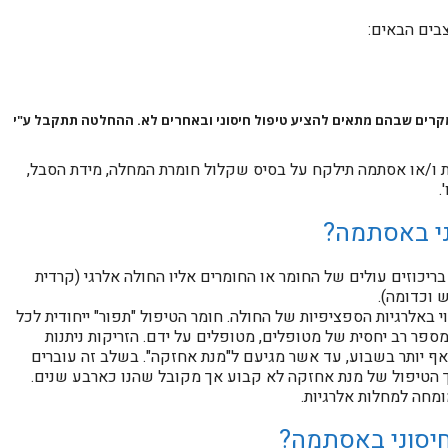
בים הבאים:
קרים שבהם מתאים להציע טיפול חיסוני ובאחרים לא. ההחלטה תתקבל ע"י
ת ו/או אסתמה תילקח על בסיס שקלול חומרת המחלה, מידת הסבל,
.
ני באסתמה?
בריכוזים עולים של החומר או החומרים אליו החולה אלרגי (קרדית
 וכדומה).
 באלרגיות הספציפיות של החולה. חומר הטיפול "תפור" ייחודית לכל
פר רב יחסית של מטופלים, מטופלים על ידם. הזריקות ניתנות
ף יותר בשבוע, עד אשר מגיעם ל"מנת אחזקה". בשלב זה עוברים
 ב3-6 שבועות. משך הטיפול של מנת אחזקה לא קבוע אך מקובל שהנו כארבע שנים.
מחה למחלות אלרגיות.
חיסוני באסתמה?