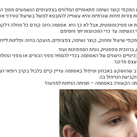
 התקפי קוצר נשימה פתאומיים המלווים בצפצופים הנשמעים מתוך הרי
צורות פחות שגרתיות והיא עשוייה להתבטא למשל בשיעול טורדני או כ
ו פסיכוסומטית, אבל לא כך היא: אסתמה הינה קודם כל מחלה דלקת
 הנשימה עד כדי התכווצות יתר וחסימם.
תקפי שיעול ומחנק, קוצר נשימה, צפצופים, מועקה בחזה ופליטת לייחה
, ברונכית ספסטית, גנחת הסמפונות ועוד.
כינויים הישנים של האסתמה בכדי להסתיר מפני ההורים או מפני החו
עצם מדובר.
 שהושקע באבחון וטיפול באסתמה עדיין קיים בלבול בקרב רופאי המ
קביעת הטיפול בה.
מותה הקשורה באסתמה – תמותה הניתנת למניעה!