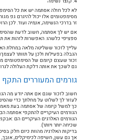
4. קוצר נשימה
לא לכל חולה אסתמה יש את כל הסימפט
מסימפטומים אלו יכול להיגרם גפ מגורם
זר בדרכי הנשימה, אנמיה ועוד. לכן הר
אם יש לך אסתמה, חשוב לדעת שהסימפט
ספציפי כלשהו. האפשרות לזהות את תב
עלייך לזכור ששליטה מלאה במחלת הא
הגבלה בפעילות ולכן על תוותר לעצמךו
זכור שעצם קיומם של הסימפטומים מע
גם לשכך את אותה דלקת העלולה לגרום
גורמים המעוררים התקף
חשוב לזכור שגם אם אתה יודע מה הגור
לעזור לך לשלוט על מחלתך כדי שהסימ
כך למשל קיומה של אסתמה בעת מאמץ 
הגורמים העיקריים להתקפי אסתמה הם ק
הגורמים האלרגים העיקריים הם :אבקנים
שכיחה יותר ויותר).
בדיקות האלרגיה מהוות כיום חלק בסיס
אך גם עשן, חשיפה לכימיקלים, אובך, 