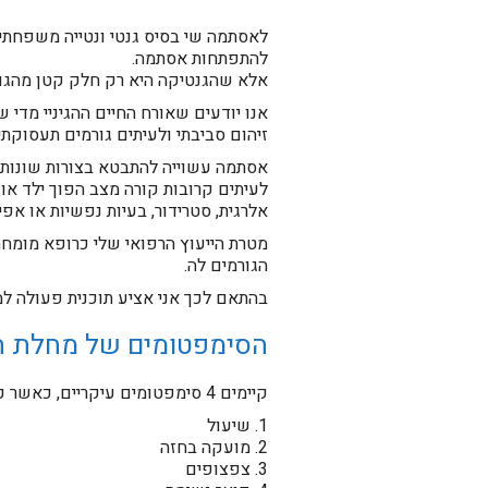
לאסתמה שי בסיס גנטי ונטייה משפחתית
להתפתחות אסתמה.
אלא שהגנטיקה היא רק חלק קטן מהגורמ
אנו יודעים שאורח החיים ההגיניי מדי ש
זיהום סביבתי ולעיתים גורמים תעסוקת
אסתמה עשוייה להתבטא בצורות שונות ו
לעיתים קרובות קורה מצב הפוך ילד או
אלרגית, סטרידור, בעיות נפשיות או אפ
מטרת הייעוץ הרפואי שלי כרופא מומח
הגורמים לה.
בהתאם לכך אני אציע תוכנית פעולה למ
הסימפטומים של מחלת 
קיימים 4 סימפטומים עיקריים, כאשר כל אחד מהם יכול להצביע על קיומה של אסתמה בחולה:
1. שיעול
2. מועקה בחזה
3. צפצופים