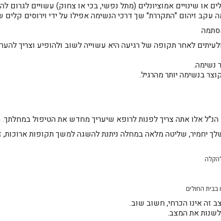
לים או שינויים אמוציונלים (מתל נפשי, בכי או צחוק) עשויים לגרום לה
עקב זיהום "התקררת" שך דרכי הנשימה אפילו על ידי וירוסים קלים שא
אסתמה
ים לאחר תקופה של רגיעה היא עשוייה לשוב ולהופיע וצריך להעריך
 נשימה.
צר בנשימה יותר מהרגיל.
נ"ל אלו אתה צריך לפנות לרופא שיעריך מחדש את הטיפול במחלתך. הרו
יחמיר, שליטה מלאה במחלה ניתנת להשגה למשך תקופות ארוכות, זא
להקלה
 בבית החולים
 זה אינו הכרחי, חשוב שוב.
לשנות את המצב.