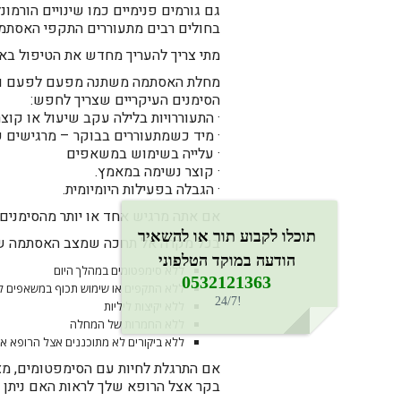
גם גורמים פנימיים כמו שינויים הורמונ
בחולים רבים מתעוררים התקפי האסתמה 
מתי צריך להעריך מחדש את הטיפול ב
מחלת האסתמה משתנה מפעם לפעם ולעית
הסימנים העיקריים שצריך לחפש:
· התעוררויות בלילה עקב שיעול או קוצר
· מיד כשמתעוררים בבוקר – מרגישים קו
· עלייה בשימוש במשאפים
· קוצר נשימה במאמץ.
· הגבלה בפעילות היומיומית.
אם אתה מרגיש אחד או יותר מהסימנים ה
תוכלו לקבוע תור או להשאיר
בכל מקרה אל תחכה שמצב האסתמה שלך 
הודעה במוקד הטלפוני
ללא סימפטומים במהלך היום
0532121363​
ללא התקפים או שימוש תכוף במשאפים 
!24/7
ללא יקיצות ליליות
ללא החמרות של המחלה
ללא ביקורים לא מתוכננים אצל הרופא או
אם התרגלת לחיות עם הסימפטומים, מצב
בקר אצל הרופא שלך לראות האם ניתן 