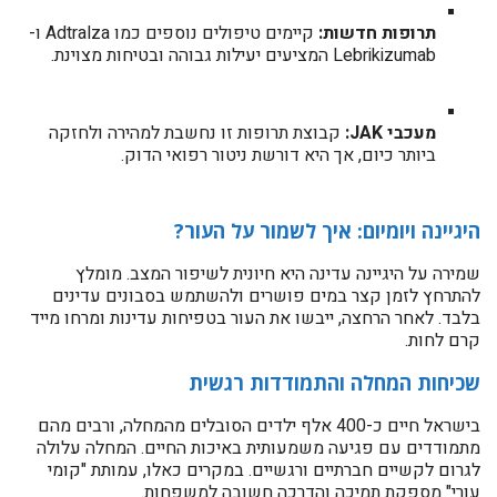
תרופות חדשות:
קיימים טיפולים נוספים כמו Adtralza ו-
Lebrikizumab המציעים יעילות גבוהה ובטיחות מצוינת.
מעכבי JAK:
קבוצת תרופות זו נחשבת למהירה ולחזקה
ביותר כיום, אך היא דורשת ניטור רפואי הדוק.
היגיינה ויומיום: איך לשמור על העור?
שמירה על היגיינה עדינה היא חיונית לשיפור המצב. מומלץ
להתרחץ לזמן קצר במים פושרים ולהשתמש בסבונים עדינים
בלבד. לאחר הרחצה, ייבשו את העור בטפיחות עדינות ומרחו מייד
קרם לחות.
שכיחות המחלה והתמודדות רגשית
בישראל חיים כ-400 אלף ילדים הסובלים מהמחלה, ורבים מהם
מתמודדים עם פגיעה משמעותית באיכות החיים. המחלה עלולה
לגרום לקשיים חברתיים ורגשיים. במקרים כאלו, עמותת "קומי
עורי" מספקת תמיכה והדרכה חשובה למשפחות.