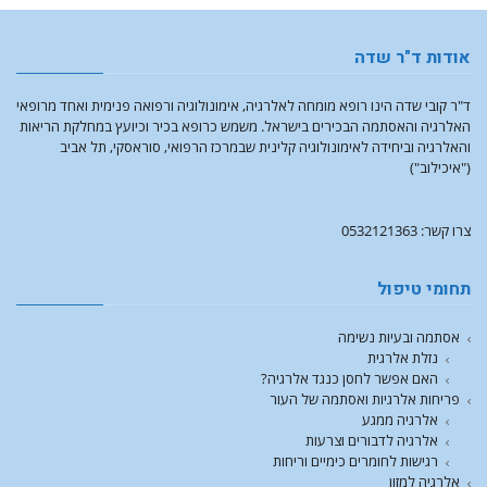
אודות ד"ר שדה
ד"ר קובי שדה הינו רופא מומחה לאלרגיה, אימונולוגיה ורפואה פנימית ואחד מרופאי
האלרגיה והאסתמה הבכירים בישראל. משמש כרופא בכיר וכיועץ במחלקת הריאות
והאלרגיה וביחידה לאימונולוגיה קלינית שבמרכז הרפואי, סוראסקי, תל אביב
("איכילוב")
צרו קשר: 0532121363
תחומי טיפול
אסתמה ובעיות נשימה
נזלת אלרגית
האם אפשר לחסן כנגד אלרגיה?
פריחות אלרגיות ואסתמה של העור
אלרגיה ממגע
אלרגיה לדבורים וצרעות
רגישות לחומרים כימיים וריחות
אלרגיה למזון