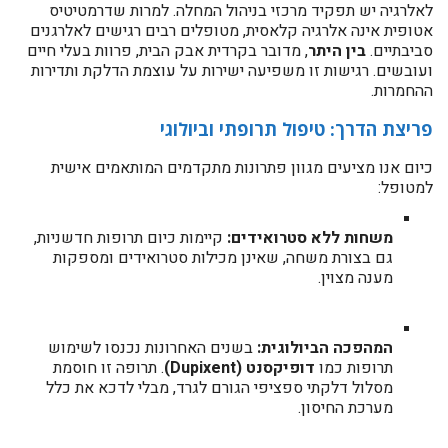
לאלרגיה יש תפקיד מרכזי בניהול המחלה. למרות שדרמטיטיס
אטופית אינה אלרגיה קלאסית, מטופלים רבים רגישים לאלרגנים
סביבתיים.
בין היתר
, מדובר בקרדית אבק הבית, פרוות בעלי חיים
ועובשים. רגישות זו משפיעה ישירות על עוצמת הדלקת ותדירות
ההחמרות.
פריצת הדרך: טיפול תרופתי וביולוגי
כיום אנו מציעים מגוון פתרונות מתקדמים המותאמים אישית
למטופל:
משחות ללא סטרואידים:
קיימות כיום תרופות חדשניות,
גם בצורת משחה, שאינן מכילות סטרואידים ומספקות
מענה מצוין.
המהפכה הביולוגית:
בשנים האחרונות נכנסו לשימוש
תרופות כמו
דופיקסנט (Dupixent)
. תרופה זו חוסמת
מסלול דלקתי ספציפי הגורם לגרד, מבלי לדכא את כלל
מערכת החיסון.