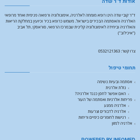
אודות ד"ר שדה
ד"ר קובי שדה הינו רופא מומחה לאלרגיה, אימונולוגיה ורפואה פנימית ואחד מרופאי
האלרגיה והאסתמה הבכירים בישראל. משמש כרופא בכיר וכיועץ במחלקת הריאות
והאלרגיה וביחידה לאימונולוגיה קלינית שבמרכז הרפואי, סוראסקי, תל אביב
("איכילוב")
צרו קשר: 0532121363
תחומי טיפול
אסתמה ובעיות נשימה
נזלת אלרגית
האם אפשר לחסן כנגד אלרגיה?
פריחות אלרגיות ואסתמה של העור
אלרגיה ממגע
אלרגיה לדבורים וצרעות
רגישות לחומרים כימיים וריחות
אלרגיה למזון
POWERED BY INFOMED