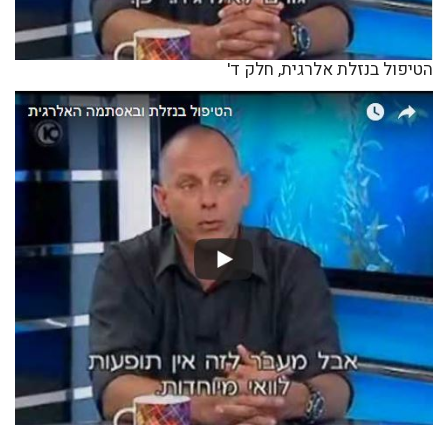
הטיפול בנזלת אלרגית, חלק ד'