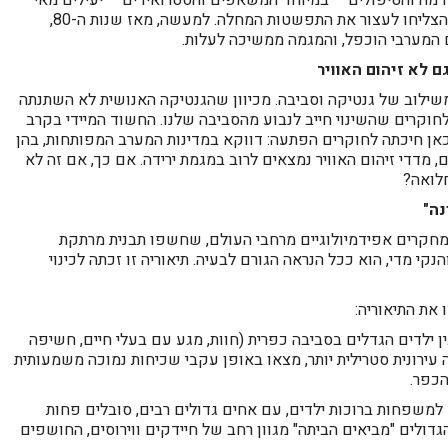
דמה והטיפולים – במיוחד המשאפים והסטרואידים – יעילים מאי
פעם בהפחתת התמותה והסבל, הם לא הצליחו לעצור את התפשטות המחלה. למעשה, מאז שנות ה-80,
המערבי הוכפל, והמגמה ממשיכה לעלות.
 לא זיהום האוויר
ילוב של גנטיקה וסביבה. מכיוון שהגנטיקה האנושית לא השתנתה
לחוקרים שהשינוי חייב לנבוע מהסביבה שלנו. החשוד המיידי בקרב
שכאן חיכתה לחוקרים הפתעה: דווקא במדינות המערב המפותחות, בהן
מדדי זיהום האוויר נמצאים לרוב במגמת ירידה. אם כך, אם זה לא
חלואה?
נה"
חקרים אפידמיולוגיים מרחבי העולם, שחשפו תבנית מרתקת
נקי מדי, הוא ככל הנראה הגורם לבעיה. תיאוריה זו זכתה לכינוי
את התיאוריה:
ילדים הגדלים בסביבה כפרית (חוות, מגע עם בעלי חיים, חשיפה
ה עירונית סטרילית יותר, מצאו באופן עקבי שכיחות נמוכה משמעותית
הכפר.
 למשפחות ברוכות ילדים, עם אחים גדולים רבים, סובלים פחות
ולים "מביאים הביתה" מגוון רחב של חיידקים ווירוסים, החושפים