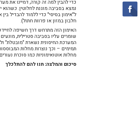
כדי להבין למה זה קורה, דמיינו את מע
נמצא בסביבה מוגנת לחלוטין. כשהוא יו
ל"אימון בסיסי" כדי ללמוד להבדיל בין א
חלבון במזון או פרוות חתול).
האימון הזה מתרחש דרך חשיפה לחיידקים
שומרים עליו בסביבה סטרילית, מונעים
המערכת החיסונית נשארת "מובטלת" ולא
תמימים – וכך נוצרות מחלות המבוססות
מחלות אוטואימוניות כמו סוכרת נעורים
סיכום והמלצה: תנו להם להתלכלך