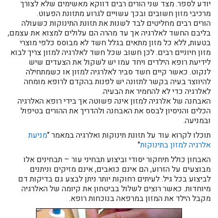
יודע לספר. מצד שני הורים רבים דווקא מאשימים שלא לצורך
מרכיבי מזון חשובים ובכך עשויים לגרוע מתזונת הפעוט.
הורים רבים מחליטים לבד לשנות את תזונת התינוקות כשעולה
בליבם החשד לאלרגיה אך עד מהרה הם עלולים למצוא את עצמם,
בטעות, ללא כל מזון מתאים בגלל חשד לא מבוסס כלפי מוצרי
מזון חיוניים רבים. לכן חשוב שכל חשד לאלרגיה למזון צריך לבוא
לידיעת רופא הילדים ויחד עמו יש לשקול את הצעדים שיש
לנקוט. כאשר קיים חשד סביר לאלרגיה למזון או כשמתחילה
להיווצר בעיה בקשר לתזונה יש לפנות בהקדם לרופא מומחה
לאלרגיה כדי לא להחמיר את הבעיה.
האבחנה של אלרגיה למזון אינה פשוטה אך בידי רופא האלרגיה
הכלים והניסיון לבסס את האבחנה ולהדריך את ההורים בטיפול
ובמניעה.
תוכלו לקרוא עוד על תזונת תינוקות ואלרגיה במאמר "
מניעת
אלרגיה למזון בתינוקות
"
האבחון כולל תיחקור יסודי וביצוע תבחיני עור – תבחינים אלו
מבוצעים על הזרוע, הם אינם כואבים, אינם מזיקים וניתנים
לביצוע בכל גיל. לעיתים רחוקות יותר ניתן לבצע גם בדיקות דם
מיוחדות. כאשר רוצים לשלול בביטחון את קיומה של האלרגיה
מקבל הילד את המזון במרפאה בנוכחות רופא.