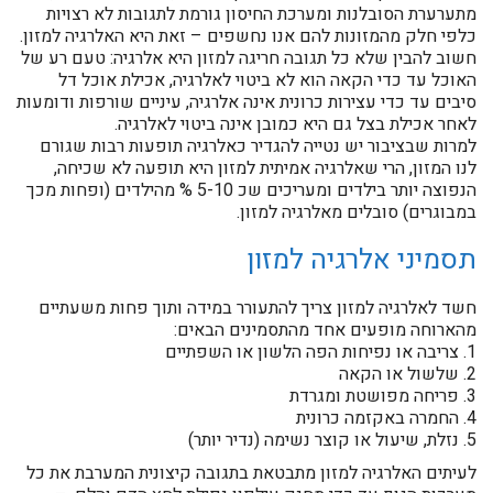
מתערערת הסובלנות ומערכת החיסון גורמת לתגובות לא רצויות
כלפי חלק מהמזונות להם אנו נחשפים – זאת היא האלרגיה למזון.
חשוב להבין שלא כל תגובה חריגה למזון היא אלרגיה: טעם רע של
האוכל עד כדי הקאה הוא לא ביטוי לאלרגיה, אכילת אוכל דל
סיבים עד כדי עצירות כרונית אינה אלרגיה, עיניים שורפות ודומעות
לאחר אכילת בצל גם היא כמובן אינה ביטוי לאלרגיה.
למרות שבציבור יש נטייה להגדיר כאלרגיה תופעות רבות שגורם
לנו המזון, הרי שאלרגיה אמיתית למזון היא תופעה לא שכיחה,
הנפוצה יותר בילדים ומעריכים שכ 5-10 % מהילדים (ופחות מכך
במבוגרים) סובלים מאלרגיה למזון.
תסמיני אלרגיה למזון
חשד לאלרגיה למזון צריך להתעורר במידה ותוך פחות משעתיים
מהארוחה מופעים אחד מהתסמינים הבאים:
1. צריבה או נפיחות הפה הלשון או השפתיים
2. שלשול או הקאה
3. פריחה מפושטת ומגרדת
4. החמרה באקזמה כרונית
5. נזלת, שיעול או קוצר נשימה (נדיר יותר)
לעיתים האלרגיה למזון מתבטאת בתגובה קיצונית המערבת את כל