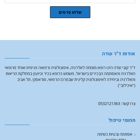
שלחו פרטים
אודות ד"ר שדה
ד"ר קובי שדה הינו רופא מומחה לאלרגיה, אימונולוגיה ורפואה פנימית ואחד מרופאי
האלרגיה והאסתמה הבכירים בישראל. משמש כרופא בכיר וכיועץ במחלקת הריאות
והאלרגיה וביחידה לאימונולוגיה קלינית שבמרכז הרפואי, סוראסקי, תל אביב
("איכילוב")
צרו קשר: 0532121363
תחומי טיפול
אסתמה ובעיות נשימה