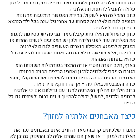
התפתחות אלרגיה למזון ולעומת זאת חשיפה מוקדמת מדי למזון
עלולה להוביל להתפתחות אלרגיה.
כיום ההמלצה היא לשקול, במידת האפשר, הימנעות ממזונות
הנוטים לגרום לאלרגיה לפחות עד אחרי גיל שנה בכל ילד הנמצא
בסיכון גבוה לאלרגיה.
כיוון שהמחלות האלרגיות קיבלו ממדי מגיפה יש ניסיונות למנוע
את האלרגיה עוד לפני הלידה ולכן יש המציעים לנשים ההרות או
המניקות להימנע מאכילת מוצרים העשויים לגרום לאלרגיה
בילדיהם, אלא שגישה זו לא הוכחה ואסור שתגרום להפרעה כל
שהיא בתזונת האמהות.
בארץ, חלב הפרה (הטרי או זה המצוי בפורמולות השונות) הוא
הגורם העיקרי לאלרגיה למזון ואחריו הביצים הסויה הבטנים
האגוזים והדגים. הרבה הורים נוטים להאשים את השוקולד, תותי
שדה והעגבניות באלרגיה – אך זה דווקא נדיר מאד.
ברוב הילדים תחלוף האלרגיה למזון עם גדילתם אם כי אלרגיה
לבטנים ולדגים, למשל, יכולה להמשך שנים רבות ולעיתים גם כל
החיים.
כיצד מאבחנים אלרגיה למזון?
מתברר שלעיתים קרובות מאד ההורים אינם מאבחנים נכון את
האלרגיה למזון – או שאין הם שמים אליה לב והתינוק כמובן לא