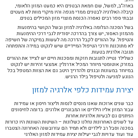
בארה"ב, למשל, שם חמאת הבטנים היא כמעט המזון הלאומי,
קיבלה האלרגיה לבטנים ממדי מגפה והיו מיקרי מוות לא מעטים
ובבתי ספר רבים נאסרה הכנסת מוצרי מזון המכילים בטנים.
בשל הסכנה הגלומה באלרגיה למזון ובשל הקושי בהימנעות
מהמזון האסור, יש צורך בהדרכה יסודית לגבי דרכי ההימנעות
והטיפול. על ההורים לקבל הדרכה מה לעשות במיקרה של חשיפה
לא מתוכננת ודרכי הטיפול המיידיים שיש לנקוט במידה והתפתחה
תגובה אלרגית בטעות.
כשלילד נטייה לתגובות חזקות ומסכנות חיים יש לצייד את ההורים
במזרק אוטומטי מיוחד המכיל אדרנלין. אמצעי זהירות יש לנקוט
במיוחד במעונות ובגנים ולהדריך היטב גם את הצוות המטפל בכל
הנוגע למניעה ולטיפול בילד הרגיש.
יצירת עמידות כלפי אלרגיה למזון
כבר שנים ארוכות שאנו מנסים לנסות וליצור חיסון או עמידות
עבור המזון אליו הילדים או המבוגרים אלרגים. בדומה לחיסונים
הניתנים גם לבעיות אלרגיות אחרות.
עד לשנים האחרונות נחלנו כשלונות – השיטות השונות היו כרורות
בסכנה וסבל רב לילדים ולא תמיד הם עזרובשנה האחרונה הצטברו
עוד ועוד עדויות לגבי יעילות יצירת עמידות למזון האלרגי