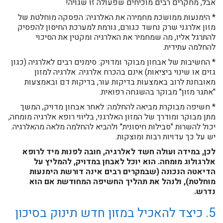
אבל, מחקרים רבים מוכיחים שפעולה זו שגויה!
* הימנעות ממושכת מחמירה את האלרגיה: הפסקה מוחלטת של
מזון אלרגני שרק נחשד כגורם, גורמת למערכת החיסון להפסיק
להתרגל אליו, מה שמחמיר את האלרגיה ומקטין את הסיכוי
להחלמה עתידית.
* החשיבות של אבחון מבוקר ומדויק: סימנים רבים לאלרגיה (כגון
גזים או שינוי ביציאות) אינם בהכרח אלרגיה. אלרגיה למזון
מאובחנת לרוב באמצעות בדיקות עור, בדיקות דם ובאמצעות
"אתגר מזון" מבוקר בהשגחה רפואית.
* חשיפה מבוקרת מביאה להחלמה: לאחר אבחון מדויק, המשך
מתן מבוקר ומודרך של המזון האלרגני, בליווי רופא אלרגיה מומחה,
יכול להשרות "סבילות חיסונית" ולהביא להחלמה מלאה מהאלרגיה.
יש על כך עדויות רבות ומוצקות.
לכן, במידה ועולה חשד לאלרגיה, חובה לפנות מיד לרופא
אלרגולוג מומחה. הוא יוכל לאבחן במדויק, להמליץ על
הדיאטה הנכונה (שבמקרים רבים אינה דורשת הימנעות
מוחלטת), ולנהל את תהליך החשיפה המחודשת אם הוא
נדרש.
5. כיצד להאכיל במזון חדש תינוק בסיכון