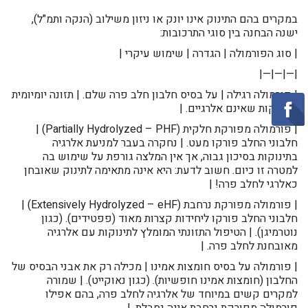
במקרים בהם התינוק אינו יונק או ניזון משילוב (הנקה ותמ"ל),
ישנה הבחנה בין סוגי התרכובות:
| סוג הפורמולה | הגדרה | שימוש עיקרי |
|—|—|—|
| פורמולה רגילה | על בסיס חלבון חלב פרה שלם. | תזונה יומיומית
לתינוקות שאינם אלרגיים. |
| פורמולה מפורקת חלקית (Partially Hydrolyzed – PHF) |
חלבוני החלב פורקו מעט. | נחקרה בעבר למניעת אלרגיה
בתינוקות בסיכון גבוה, אך אין המלצה גורפת על שימוש בה
למטרה זו כיום. חשוב לדעת: היא אינה מתאימה לתינוק שאובחן
כאלרגי לחלב פרה! |
| פורמולה מפורקת נרחבת (Extensively Hydrolyzed – eHF) |
חלבוני החלב פורקו ליחידות קצרות מאוד (פפטידים). (כגון
נוטרמיגן). | הטיפול התזונתי המומלץ לתינוקות עם אלרגיה
מאובחנת לחלב פרה. |
| פורמולה על בסיס חומצות אמינו | מכילה רק את אבני הבסיס של
החלבון (חומצות אמינו חופשיות). (כגון נאוקייט). | שמורה
למקרים קשים במיוחד של אלרגיה לחלב פרה, בהם אפילו