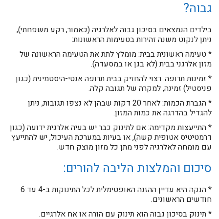
גבוה?
בילדים הנמצאים בסיכון גבוה לאלרגיה (כאמור, רקע משפחתי),
ניתן לנקוט משנה זהירות בטעימות הראשונות:
* טעימה ראשונית בבית: מומלץ לתת את הטעימה הראשונה של
מזון אלרגני בבית (לא בגן או במסעדה).
* זמינות תרופה: רצוי להחזיק בבית תרופה אנטי-היסטמינית (כגון
פניסטיל) זמינה, למקרה של תגובה קלה.
* הגברת הכמות: לאחר 20 דקות שבהן לא נצפו תגובות, ניתן
להגדיל בהדרגה את כמות המזון.
* התייעצות מקדימה: אם לתינוק כבר יש בעיה אלרגית ידועה (כגון
דרמטיטיס אטופית קשה), או בעיות במערכת העיכול, יש להתייעץ
עם מומחה לאלרגיה לפני מתן כל מזון מוצק חדש.
סיכום והמלצות הליבה להורים:
* הנקה היא עדיין ההזנה האופטימלית לכל התינוקות ב-4 עד 6
חודשים הראשונים.
* תינוק בסיכון גבוה הוא תינוק עם הורה או אח אלרגיים.