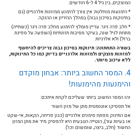
המוצקים, בין גיל 4 ל-6 חודשים.
* הימנעות מוחלטת: אין צורך להימנע ממזונות אלרגניים (גם
בתינוקות בסיכון גבוה) במהלך ההיריון או ההנקה.
* חלב פרה ניגר: עדיין מומלץ להימנע מחלב פרה ניגר (כשתייה)
מתחת לגיל שנה, בעיקר מסיבות תזונתיות (השפעה על ספיגת
ברזל) ולא אלרגיות.
בשורה התחתונה: תינוקות בסיכון גבוה צריכים להיחשף
למזונות מוצקים ולמזונות אלרגניים בדיוק כמו כל התינוקות,
ללא עיכוב מיותר.
4. המסר החשוב ביותר: אבחון מוקדם
והימנעות מהימנעות!
זהו המסר החשוב ביותר שעליכם לקחת איתכם:
אל תפסיקו אוטומטית מתן של מזון חשוד
אם התינוק מפתח סימנים אלרגיים (כגון פריחה, הקאות, אי-שקט
או בעיות עור), הנטייה הטבעית היא להפסיק מיד את מתן המזון
החשוד (חלב, ביצה, שומשום וכו').