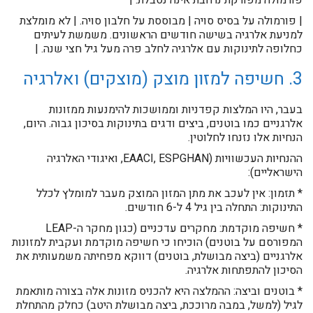
פורמולה מפורקת נרחבת אינה נסבלת. |
| פורמולה על בסיס סויה | מבוססת על חלבון סויה. | לא מומלצת
למניעת אלרגיה בשישה חודשים הראשונים. משמשת לעיתים
כחלופה לתינוקות עם אלרגיה לחלב פרה מעל גיל חצי שנה. |
3. חשיפה למזון מוצק (מוצקים) ואלרגיה
בעבר, היו המלצות קפדניות וממושכות להימנעות ממזונות
אלרגניים כמו בוטנים, ביצים ודגים בתינוקות בסיכון גבוה. היום,
הנחיות אלו נזנחו לחלוטין.
ההנחיות העכשוויות (EAACI, ESPGHAN, ואיגודי האלרגיה
הישראליים):
* תזמון: אין לעכב את מתן המזון המוצק מעבר למומלץ לכלל
התינוקות: התחלה בין גיל 4 ל-6 חודשים.
* חשיפה מוקדמת: מחקרים עדכניים (כגון מחקר ה-LEAP
המפורסם על בוטנים) הוכיחו כי חשיפה מוקדמת ועקבית למזונות
אלרגניים (ביצה מבושלת, בוטנים) דווקא מפחיתה משמעותית את
הסיכון להתפתחות אלרגיה.
* בוטנים וביצה: ההמלצה היא להכניס מזונות אלה בצורה מותאמת
לגיל (למשל, במבה מרוככת, ביצה מבושלת היטב) כחלק מהתחלת