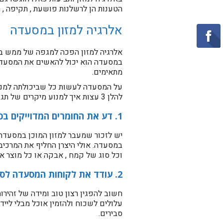
הטענות הן לרשלנות פושעת , תקיפה , ח
אלרגיה למזון במסעדה
אלרגיה למזון הפכה למגפה של ממש בעו
במסעדה הוא יכול להאשים את המסעדה 
מתאימים.
על המסעדה לעשות כל שביכולתה למנוע
להלן 3 עצות איך למנוע מיקרים של תגובות אלרגיות במסעדות, מנקודת המבט של מנהל או בעל המסעדה.
1. דע את החומרים המדוייקים בכל דבר בו אתה משתמש במסעדה
יש לזכור שמעבר למזון המוכן במסעדה
במסעדה. אולי היצרן החליף את המרכיב
וכל סוג של קמח , אבקה או כל מוצר א
2. עודד את לקוחות המסעדה לספר לכם על האלרגיות שלהם
חשוב להפגין רצון טוב ומידה של זהירות
עלולים לשכוח ולהזמין אוכל מבלי לייד
סבירים.