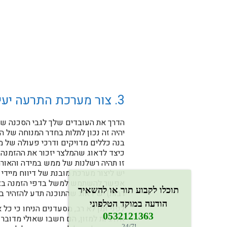
3. צור מערכת התרעה יעילה ותקשורת טובה בתוך המסעדה
הדרך את העובדים שלך לגבי הסכנה שבאל
יהיה זה נכון לתלות בחדר המנוחה של 
בנה כללים מדויקים ודרכי פעולה של מ
כיצד לדאוג שהמלצר יזכור את ההזמנה 
זו תהיה רשלנות של ממש במידה והאורח
יש ליצור מערכת מובנת של דיווח מייד
אפשר להשתמש למשל בדפי הזמנה בצבע
תוכלו לקבוע תור או להשאיר
רבות) יש דאוג שהתוכנה תדע להזהיר ב
הודעה במוקד הטלפוני
לפני זמן לא רב, מסעדנים הניחו כי כל א
0532121363​
אלרגיות למזון, הם חשבו שאולי מדובר ב
!24/7