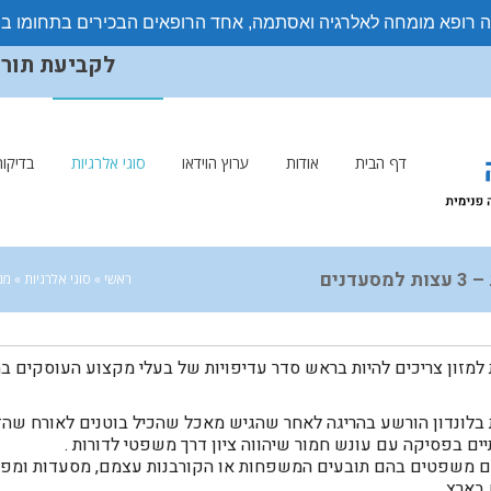
ה רופא מומחה לאלרגיה ואסתמה, אחד הרופאים הבכירים בתחומו ב
לקביעת תורים ויצ
דף הבית
אודות
ערוץ הוידאו
סוגי אלרגיות
בדיקות
נים
ראשי
»
סוגי אלרגיות
»
מני
 למזון צריכים להיות בראש סדר עדיפויות של בעלי מקצוע העוסקים בה
 הודית בלונדון הורשע בהריגה לאחר שהגיש מאכל שהכיל בוטנים לאורח שה
בפסיקה עם עונש חמור שיהווה ציון דרך משפטי לדורות .
 משפטים בהם תובעים המשפחות או הקורבנות עצמם, מסעדות ומפעלי 
 בארץ.