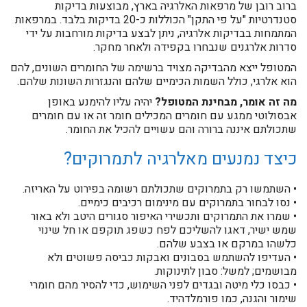
ברוב רובן של מרפאות האלרגיה בארץ, מבוצעות בדיקות
סטנדרטיות "על פי התקן" הכוללות כ-20 בדיקות בלבד. במרפאות
המתמחות בבדיקות אלרגיה, ניתן לבצע בדיקות מורחבות על ידי
סדרות אלרגנים שנבחרו בקפידה ולאחר מחקר.
המטופל ייצא מהבדיקה מצויד ברשימה של החומרים השונים, להם
הוא אלרגי, כולל השמות הכימיים שלהם והנגזרות השונות שלהם.
מה זה אומר, מבחינת המטופל?
יהיה עליו להימנע באופן
אבסולוטי ממגע עם חומרים המכילים חומר זה או עם חומרים
שתכולתם איננה ברורה והם עשויים להכיל את החומר.
כיצד נמנעים מאלרגיה לתמרוקים?
• השתמשו רק בתמרוקים שתכולתם רשומה בפירוט על האריזה.
• נסו לבחור בתמרוקים עם מינימום רכיבים כימיים.
• שמרו את התמרוקים ותכשירי האיפור סגורים היטב ולא באור
שמש ישיר, דאגו להשליכם לפח כשפג תוקפם או חל שינוי
כלשהו במרקם או בצבע שלהם.
• העדיפו להשתמש בסבונים ואבקות כביסה פשוטים ולא
מבושמים; למשל: סבון לתינוקות.
• כבסו כלי מיטה ובגדים לפני השימוש, כדי להסיר מהם חומרי
שימור והגנה, כמו פורמלדהיד.