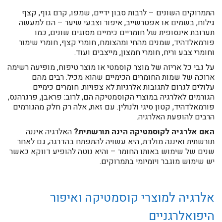
התמרוקים השונים – לרבות סבון ידיים, שמפו, קרם גוף, קצף
גילוח, בשמים או אפטרשייב, איפור וצבעי שיער – הם למעשה
תערובת אינסופית של חומריים כימיים מסוגים שונים, כמו
פורמאלדהיד, שמנים מהחי ומהצומח, חומרי קצף, חומרי שימור
וחומרי צבע וריח, חומרי חמצון, מייצבים ועוד.
על גבי כל אריזה של מוצר קוסמטי או מוצר טיפוח, מופיעה רשימה
ארוכה של שמות החומרים הכימיים שהוא מכיל. רבים מהם
עלולים לגרום לתגובות אלרגיות לא צפויות. חומרים כימיים
הגורמים לאלרגיה במוצרי הקוסמטיקה הם, לרוב: פראבן, פרגרהנס,
פורמאלדהיד, קטון סיגי ולנולין. עם זאת, אלה רק חלק מהגורמים
הרבים להופעת האלרגיה.
האם אלרגיה לקוסמטיקה הינה תורשתית?
האלרגיה איננה
תורשתית ואיננה מולדת; היא עשויה להתפתח בהדרגה, גם לאחר
שנים של שימוש באותו החומר – והיא נוטה להופיע דווקא כאשר
יש שימוש מוגבר ויומיומי בתמרוקים.
אלרגיה למוצרי קוסמטיקה ואיפור
היפואלרגניים