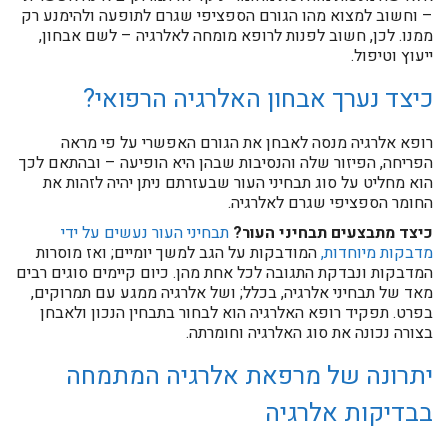
– וחשוב למצוא מהו הגורם הספציפי שגרם לתופעה ולהימנע רק
ממנו. לכן, חשוב לפנות לרופא מומחה לאלרגיה – לשם אבחון,
ייעוץ וטיפול.
כיצד נערך אבחון האלרגיה הרפואי?
רופא אלרגיה מנסה לאבחן את הגורם האפשרי על פי מראה
הפריחה, הפיזור שלה והנסיבות שבהן היא הופיעה – ובהתאם לכך
הוא מחליט על סוג תבחיני העור שבעזרתם ניתן יהיה לזהות את
החומר הספציפי שגרם לאלרגיה.
כיצד מתבצעים תבחיני העור?
תבחיני העור נעשים על ידי
מדבקות מיוחדות,
המודבקות על הגב למשך יומיים; ואז מוסרות
המדבקות ונבדקת התגובה לכל אחת מהן. כיום קיימים סוגים רבים
מאד של תבחיני אלרגיה, בכלל; ושל אלרגיה ממגע עם תמרוקים,
בפרט. תפקיד רופא האלרגיה הוא לבחור בתבחין הנכון ולאבחן
בצורה נכונה את סוג האלרגיה וחומרתה.
יתרונה של מרפאת אלרגיה המתמחה
בבדיקות אלרגיה