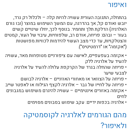
ואיפור
בהתחלה, התגובה העורית עשויה להיות קלה – ולכלול רק גרד,
יובש ואודם קל; אך בהדרגה, עם המשך השימוש במוצר (ובו גורם
האלרגיה) הדלקת תלך ותחמיר. בנוסף לכך, יחלו שינויים קשים
בעור – ובהם: פריחה, אודם רב, שלפוחיות, עיבוי של העור, קמטים
והצטלקויות, עד כדי מצב העשוי להידמות לכוויות מפושטות
("אקזמה" או "דרמטיטיס").
• אקזמה בעפעפיים, לאישה עם ציפורניים מטופחות מאד, עשויה
להעיד על אלרגיה ללק
• פריחה שהחלה בגרד של הקרקפת עלולה להעיד על אלרגיה
לצבעי שיער
• פריחה על הצוואר או מאחורי האוזניים – אלרגיה לבושם
• פריחה על לחייו של גבר – אלרגיה לקצף הגילוח או לאפטר שייב
• אקזמה באזורים אינטימיים – עשויה להיגרם משימוש במגבונים
לחים
• אלרגיה בכפות ידיים: עקב שימוש בסבונים מסוימים
מהם הגורמים לאלרגיה לקוסמטיקה
ולאיפור?