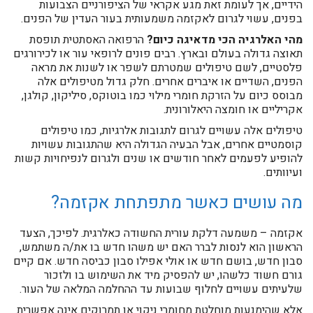
הידיים, אך לעומת זאת מגע אקראי של הציפורניים הצבועות
בפנים, עשוי לגרום לאקזמה משמעותית בעור העדין של הפנים.
מהי האלרגיה הכי מדאיגה כיום?
הרפואה האסתטית תופסת
תאוצה גדולה בעולם ובארץ. רבים פונים לרופאי עור או לכירורגים
פלסטיים, לשם טיפולים שמטרתם לשפר או לשנות את מראה
הפנים, השדיים או איברים אחרים. חלק גדול מטיפולים אלה
מבוסס כיום על הזרקת חומרי מילוי כמו בוטוקס, סיליקון, קולגן,
אקריליים או חומצה היאלורונית.
טיפולים אלה עשויים לגרום לתגובות אלרגיות, כמו טיפולים
קוסמטיים אחרים, אבל הבעיה הגדולה היא שהתגובות עשויות
להופיע לפעמים לאחר חודשים או שנים ולגרום לנפיחויות קשות
ועיוותים.
מה עושים כאשר מתפתחת אקזמה?
אקזמה – משמעה דלקת עורית החשודה כאלרגית. לפיכך, הצעד
הראשון הוא לנסות לברר האם יש משהו חדש בו את/ה משתמש,
סבון חדש, בושם חדש או אולי אפילו סבון כביסה חדש. אם קיים
גורם חשוד כלשהו, יש להפסיק מיד את השימוש בו ולזכור
שלעיתים עשויים לחלוף שבועות עד ההחלמה המלאה של העור.
אלא שהימנעות מוחלטת מחומרי ניקוי או תמרוקים אינה אפשרית