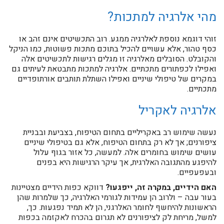
מהי אלרגיה למתכות?
זוהי דוגמא נוספת לאלרגיה ממגע. רוב התכשיטים אינם זהב או
כסף טהור, אלא עשויים להכיל בתוכם מתכות פשוטות, כמו הניקל
והקובלט. הסובלים מאלרגיה זו מגלים רגישות לתכשיטים אלה
ואפילו לכפתורים מתכתיים. אלרגיה למתכות מתבטאת לעיתים גם
במקרים של טיפולי שיניים ואפילו השתלת תותבים אורתופדיים
מתכתיים.
אלרגיה לאקריל
נעשה שימוש רב באקריליים בתחום הטיפוח, בצביעת ובבניית
ציפורנים; אך לא רק בתחום הטיפוח, אלא גם בטיפולי שיניים
עושים שימוש בחומרים אלה. למעשה, כל אזור בגוף עלול
להיפגע מהתגובה האלרגית, אך עיקר הרגישות היא בפנים
ובעפעפיים.
האם הידיים, במקרה זה, ייפגעו?
דווקא כפות הידיים מצטיינות
בעור עבה – ולרוב הן עמידות לגורמי האלרגיה, כך שלמרות שהן
הראשונות להיחשף לחומר האלרגני, הן לא תמיד נפגעות. כך,
למשל, מריחת לק לציפורנים לא תגרום בהכרח לאקזמה בכפות