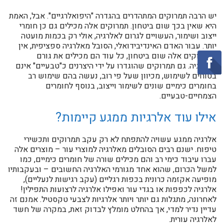
יש הרבה תמרוקים המתהדרים בהגדרה "היפואלרגיים". אבל, האמת
היא שאין בכך שום ביטחון. תמרוקים אלה מכילים גם כן חומרי
ייצוב ושימור, העשויים לגרום לאלרגיה, אולי רק בכמות מועטה
יותר. עבור האדם האינדיבידואלי, הסובל מאלרגיה ספציפית, אין
בתמרוקים אלה שום ביטחון, כל עוד הם מכילים את גורם
האלרגיה. גם תמרוקים שהוגדרו על ידי היצרנים כ"טבעיים" אינם
בטוחים לשימוש, מכיוון שעל פי רוב, נעשה בהם שימוש רב
בחומרים כימיים שונים לשימור וייצוב, בנוסף לחומרים
הצמחיים-טבעיים.
אילו עוד אלרגיות ממגע קיימות?
אלרגיה ממגע עשויה להתפתח לא רק עקב תמרוקים ותכשירי
טיפוח. ישנם רבים הסובלים מאלרגיה למוצרי עור – מוצרים אלה
עברו עיבוד כימי רב והם מכילים שורה של חומרים כימיים, כמו
למשל הכרום, שהוא אחד מגורמי האלרגיה החשובים – ובעקבותיו
מופיעה אקזמה כרונית בכפות רגליים (עקב רגישות לנעליים),
אלרגיה לכפפות או בגדי עור ואפילו אלרגיה לרצועות התפילין!
לאחרונה, מתגלות גם יותר ויותר אלרגיות לצבעי טקסטיל. אמנם זה
עדיין נדיר למדי, אך בהחלט מומלץ לבדוק זאת, במקרה של חשד
לאלרגיה עורית.