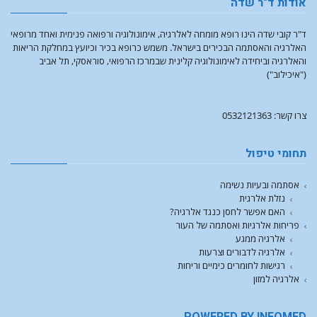
אודות ד"ר שדה
ד"ר קובי שדה הינו רופא מומחה לאלרגיה, אימונולוגיה ורפואה פנימית ואחד מרופאי
האלרגיה והאסתמה הבכירים בישראל. משמש כרופא בכיר וכיועץ במחלקת הריאות
והאלרגיה וביחידה לאימונולוגיה קלינית שבמרכז הרפואי, סוראסקי, תל אביב
("איכילוב")
צרו קשר: 0532121363
תחומי טיפול
אסתמה ובעיות נשימה
נזלת אלרגית
האם אפשר לחסן כנגד אלרגיה?
פריחות אלרגיות ואסתמה של העור
אלרגיה ממגע
אלרגיה לדבורים וצרעות
רגישות לחומרים כימיים וריחות
אלרגיה למזון