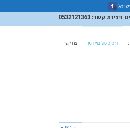
ישראל
ירת קשר: 0532121363
דרכי טיפול באלרגיה
צרו קשר
קרא עוד ←