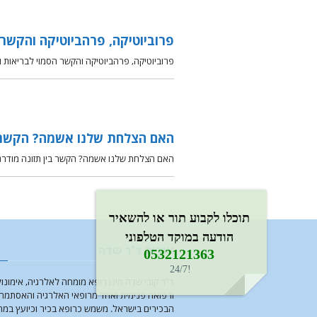
פרוביוטיקה, פרהביוטיקה והקשר ה
פרוביוטיקה, פרהביוטיקה והקשר הסמוי לבריאות ו
האם הצלחת שלנו אשמה? הקשר ב
האם הצלחת שלנו אשמה? הקשר בין תזונה מודרנית לאסתמה ואלרגיה ב-30 השנים האחרונות אנו ע
תוכלו לקבוע תור או להשאיר
הודעה במוקד הטלפוני
אודות ד"ר שדה
0532121363​
!24/7
ד"ר קובי שדה הינו רופא מומחה לאלרגיה, אימונול
ורפואה פנימית ואחד מרופאי האלרגיה והאסתמה
הבכירים בישראל. משמש כרופא בכיר וכיועץ במ