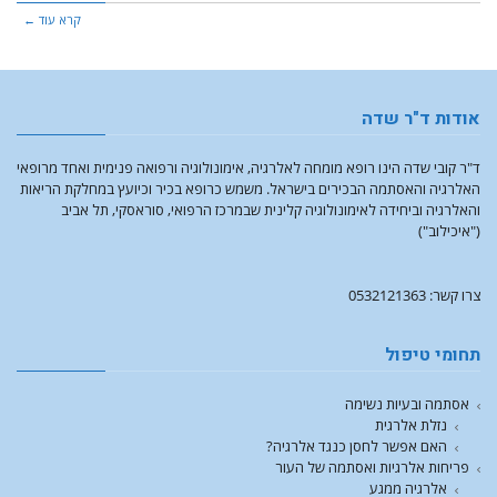
קרא עוד ←
אודות ד"ר שדה
ד"ר קובי שדה הינו רופא מומחה לאלרגיה, אימונולוגיה ורפואה פנימית ואחד מרופאי
האלרגיה והאסתמה הבכירים בישראל. משמש כרופא בכיר וכיועץ במחלקת הריאות
והאלרגיה וביחידה לאימונולוגיה קלינית שבמרכז הרפואי, סוראסקי, תל אביב
("איכילוב")
צרו קשר: 0532121363
תחומי טיפול
אסתמה ובעיות נשימה
נזלת אלרגית
האם אפשר לחסן כנגד אלרגיה?
פריחות אלרגיות ואסתמה של העור
אלרגיה ממגע