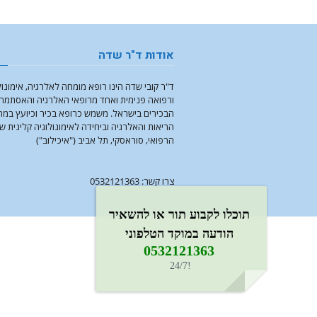
אודות ד"ר שדה
ד"ר קובי שדה הינו רופא מומחה לאלרגיה, אימונול
ורפואה פנימית ואחד מרופאי האלרגיה והאסתמה
הבכירים בישראל. משמש כרופא בכיר וכיועץ במ
הריאות והאלרגיה וביחידה לאימונולוגיה קלינית ש
הרפואי, סוראסקי, תל אביב ("איכילוב")
צרו קשר: 0532121363
תוכלו לקבוע תור או להשאיר
הודעה במוקד הטלפוני
0532121363​
!24/7