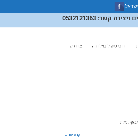
ישראל
ירת קשר: 0532121363
דרכי טיפול באלרגיה
צרו קשר
באף, נזלת
קרא עוד ←