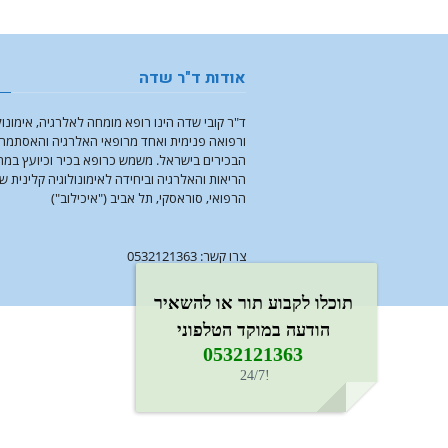
אודות ד"ר שדה
ד"ר קובי שדה הינו רופא מומחה לאלרגיה, אימונול
ורפואה פנימית ואחד מרופאי האלרגיה והאסתמה
הבכירים בישראל. משמש כרופא בכיר וכיועץ במ
הריאות והאלרגיה וביחידה לאימונולוגיה קלינית ש
הרפואי, סוראסקי, תל אביב ("איכילוב")
צרו קשר: 0532121363
תוכלו לקבוע תור או להשאיר
הודעה במוקד הטלפוני
0532121363​
!24/7