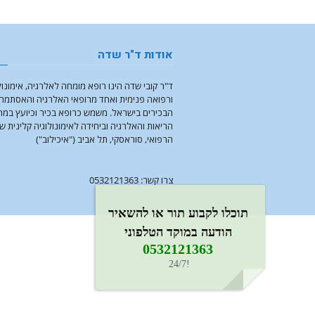
אודות ד"ר שדה
ד"ר קובי שדה הינו רופא מומחה לאלרגיה, אימונול
ורפואה פנימית ואחד מרופאי האלרגיה והאסתמה
הבכירים בישראל. משמש כרופא בכיר וכיועץ במ
הריאות והאלרגיה וביחידה לאימונולוגיה קלינית ש
הרפואי, סוראסקי, תל אביב ("איכילוב")
צרו קשר: 0532121363
תוכלו לקבוע תור או להשאיר
הודעה במוקד הטלפוני
0532121363​
!24/7