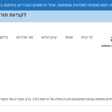
ה רופא מומחה לאלרגיה ואסתמה, אחד הרופאים הבכירים בתחומו ב
לקביעת תורים ויצ
דף הבית
אודות
ערוץ הוידאו
סוגי אלרגיות
בדיקות
מדויק ​אסתמה (גנחת הסמפונות) איננה מחלה של הריאות בלבד. ברוב המכריע של המקר