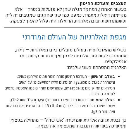
העצבים
ו
מערכת החיסון
.
בעשור האחרון, המחקר מגלה שהן לא פועלות בנפרד – אלא
מקיימות דיאלוג מתמיד, כמעט כמו שני שחקנים שמגיבים זה לזה.
וכשמתרחשת תגובה אלרגית, הדיאלוג הזה עלול להפוך לצעקה.
מגפת האלרגיות של העולם המודרני
כשליש מהאוכלוסייה בעולם סובלים כיום מאלרגיות — נזלת,
אסתמה, דלקות עור, אלרגיות למזון ואף תגובות קשות כמו
אנפילקסיס.
האלרגיה מתפתחת בשני שלבים:
בשלב הראשון
– מערכת החיסון מזהה חומר תמים (אלרגן) כאויב,
ומשחררת נוגדנים מסוג IgE. הנוגדנים הללו “מתיישבים” על תאים
הנקראים תאי פיטום (mast cells), שמפרישים חומרים כמו היסטמין וגורמים
לתגובה המיידית.
בשלב המאוחר
– מצטרפים תאי דם נוספים (בעיקר תאי T מסוג Th2),
שמפרישים חומרים מעוררי דלקת (כמו IL-4 ו-IL-13), ומגבירים את הרגישות
ואת ייצור ה-IgE.
כך נבנית תגובה אלרגית שמזכירה "אש שדה" — מתחילה בניצוץ,
וממשיכה בשרשרת תגובות שמעצימה את עצמה.