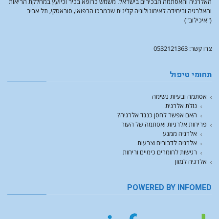
האלרגיה והאסתמה הבכירים בישראל. משמש כרופא בכיר וכיועץ במחלקת הריאות
והאלרגיה וביחידה לאימונולוגיה קלינית שבמרכז הרפואי, סוראסקי, תל אביב
("איכילוב")
צרו קשר: 0532121363
תחומי טיפול
אסתמה ובעיות נשימה
נזלת אלרגית
האם אפשר לחסן כנגד אלרגיה?
פריחות אלרגיות ואסתמה של העור
אלרגיה ממגע
אלרגיה לדבורים וצרעות
רגישות לחומרים כימיים וריחות
אלרגיה למזון
POWERED BY INFOMED