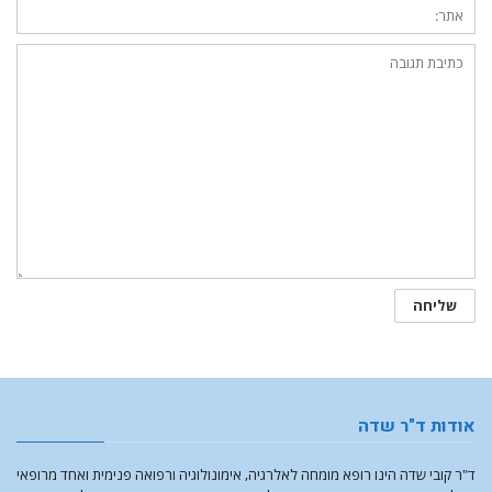
אודות ד"ר שדה
ד"ר קובי שדה הינו רופא מומחה לאלרגיה, אימונולוגיה ורפואה פנימית ואחד מרופאי