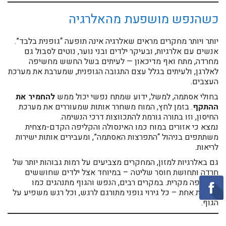
כשהנפש מושפעת מהאלרגיה
יותר ויותר מחקרים מראים שאלרגיה אינה תופעה “גופנית בלבד”.
אנשים עם אלרגיות, ובעיקר ילדים ובני נוער, נוטים לסבול גם
מחרדה, מתח ואף מדיכאון — לעיתים בשל החשש מחשיפה
לאלרגן, ולעיתים בגלל עצם התגובה הגופנית, שמערבת את מערכת
העצבים.
בחולי אסתמה, למשל, ידוע שמתח נפשי יכול ממש
להחמיר את
ההתקף
. בזמן לחץ, המוח משחרר אותות שמעוררים את מערכת
החיסון, וזו בתורה גורמת להתכווצות דרכי הנשימה.
נמצא כי אזורים במוח כמו האינסולה והקליפה הקדם-מצחית
משתתפים בניהול “התפרצות האסתמה”, ומעבירים אותות ישירות
לריאות.
גם באלרגיות למזון, המחקרים מצביעים על רמות גבוהות יותר של
חרדה ותחושת חוסר שליטה – במיוחד אצל ילדים שחוששים
מחשיפה מקרית. במקרים רבים, הנפש והגוף מתנהגים כמו
מערכת אחת – כל גירוי גופני מתורגם לרגש, וכל רגש משפיע על
הגוף.