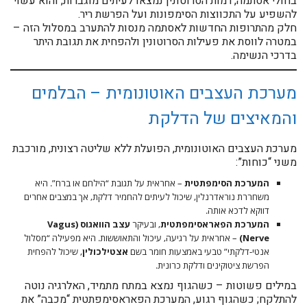
בחולי אסתמה, רמות הסרוטונין נמצאו לעיתים מוגברות, והוא עשוי
להשפיע על התכווצות הסימפונות ועל הפרשת ריר.
חלק מהתרופות החדשות לאסתמה מנסות להתערב במסלול הזה –
במטרה לווסת את פעילות הסרוטונין ולהפחית את תגובת היתר
בדרכי הנשימה.
מערכת העצבים האוטונומית – הבלמים
והמאיצים של הדלקת
מערכת העצבים האוטונומית, הפועלת ללא שליטה רצונית, מורכבת
משני “כוחות”:
המערכת הסימפתטית
– אחראית על תגובת “הילחם או ברח”. היא
משחררת נוראדרנלין, שיכול לעיתים להחמיר דלקת, אך במצבים אחרים
דווקא לדכא אותה.
המערכת הפאראסימפתטית
, ובעיקר
עצב הוואגוס (Vagus
Nerve)
– אחראית על רגיעה, עיכול והתאוששות. היא מפעילה “מסלול
אנטי-דלקתי” טבעי באמצעות חומר בשם
אצטילכולין
, שיכול להפחית
הפרשת ציטוקינים ודלקת כרונית.
במילים פשוטות – כשהגוף נמצא במתח מתמיד, האלרגיה נוטה
להתלקח; כשהגוף רגוע, המערכת הפאראסימפתטית “מכבה” את