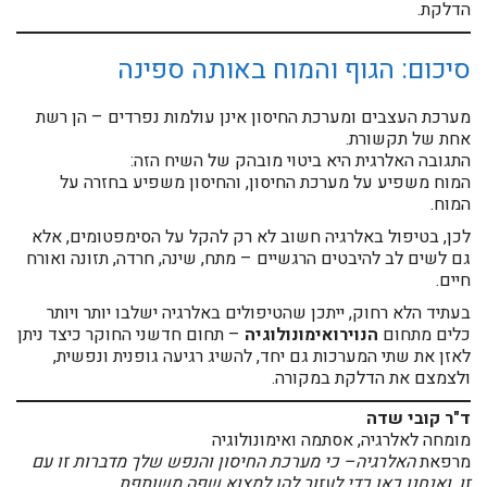
הדלקת.
סיכום: הגוף והמוח באותה ספינה
מערכת העצבים ומערכת החיסון אינן עולמות נפרדים – הן רשת
אחת של תקשורת.
התגובה האלרגית היא ביטוי מובהק של השיח הזה:
המוח משפיע על מערכת החיסון, והחיסון משפיע בחזרה על
המוח.
לכן, בטיפול באלרגיה חשוב לא רק להקל על הסימפטומים, אלא
גם לשים לב להיבטים הרגשיים – מתח, שינה, חרדה, תזונה ואורח
חיים.
בעתיד הלא רחוק, ייתכן שהטיפולים באלרגיה ישלבו יותר ויותר
כלים מתחום
הנוירואימונולוגיה
– תחום חדשני החוקר כיצד ניתן
לאזן את שתי המערכות גם יחד, להשיג רגיעה גופנית ונפשית,
ולצמצם את הדלקת במקורה.
ד"ר קובי שדה
מומחה לאלרגיה, אסתמה ואימונולוגיה
מרפאת
האלרגיה– כי מערכת החיסון והנפש שלך מדברות זו עם
זו, ואנחנו כאן כדי לעזור להן למצוא שפה משותפת.