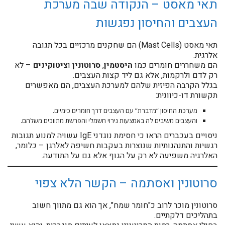
תאי מאסט – הנקודה שבה מערכת
העצבים והחיסון נפגשות
תאי מאסט (Mast Cells) הם שחקנים מרכזיים בכל תגובה
אלרגית.
הם משחררים חומרים כמו
היסטמין
,
סרוטונין
ו
ציטוקינים
– לא
רק לדם ולרקמות, אלא גם ליד קצות העצבים.
בגלל הקרבה הפיזית שלהם למערכת העצבים, הם מאפשרים
תקשורת דו-כיוונית:
מערכת החיסון “מדברת” עם העצבים דרך חומרים כימיים.
והעצבים משיבים לה באמצעות גירוי חשמלי והפרשת מתווכים משלהם.
ניסויים בעכברים הראו כי חסימת נוגדני IgE עשויה למנוע תגובות
רגשיות והתנהגותיות שנוצרות בעקבות חשיפה לאלרגן – כלומר,
האלרגיה משפיעה לא רק על הגוף אלא גם על התודעה.
סרוטונין ואסתמה – הקשר הלא צפוי
סרוטונין מוכר לרוב כ"חומר שמח", אך הוא גם מתווך חשוב
בתהליכים דלקתיים.