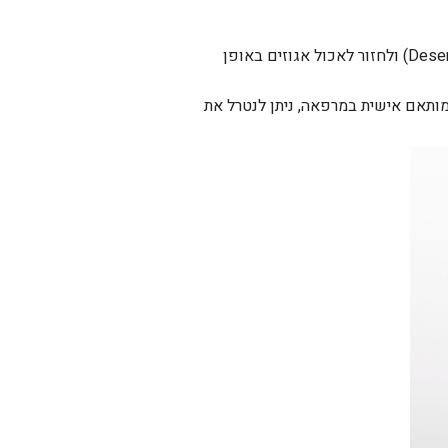
התחלה מוקדמת משפרת משמעותית את הסיכויים להגיע למצב של החלמה (Desensitization) ולחזור לאכול אגוזים באופן
 מותאם אישית במרפאה, ניתן לנטרל את