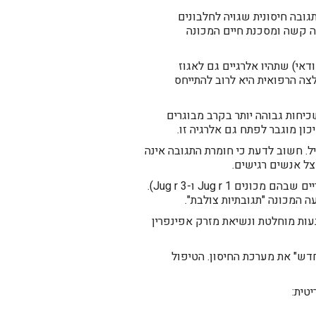
 כתוצאה מתגובה חיסונית שגויה לחלבונים
בה קשה ומסכנת חיים המכונה
דאי) שתהיו אלרגיים גם לאגוז
לצה הרפואית היא לרוב להתייחס
הנתונים מצביעים על שכיחות גבוהה יותר בקרב מבוגרים
ון מוגבר לפתח גם אלרגיה זו.
ל. חשוב לדעת כי חומרת התגובה אינה
ל אנשים רגישים.
המחקר הרפואי זיהה מספר חלבונים באגוז המלך המעוררים את התגובה (העיקריים שבהם מכונים Jug r 1 ו-Jug r 3).
ה המכונה "תגובתיות צולבת".
עות מוחלטת ונשיאת מזרק אפינפרין
דש" את מערכת החיסון. הטיפול
טית: