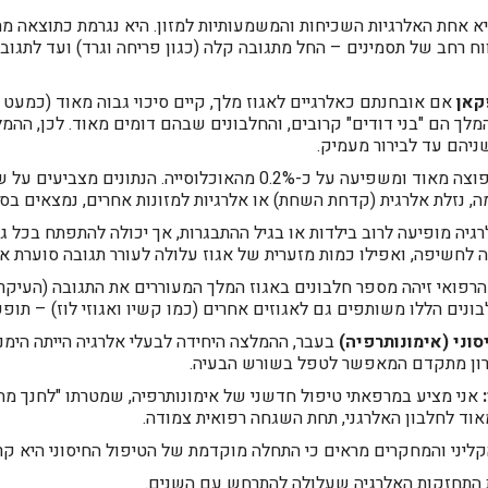
יה לאגוזי מלך (Walnut Allergy) היא אחת האלרגיות השכיחות והמשמעותיות למזון. היא נגרמת
ווח רחב של תסמינים – החל מתגובה קלה (כגון פריחה וגרד) ועד לתגו
קאן
אם אובחנתם כאלרגיים לאגוז מלך, קיים סיכוי גבוה מאוד (כמעט ו
מלך הם "בני דודים" קרובים, והחלבונים שבהם דומים מאוד. לכן, ההמ
ניהם עד לבירור מעמיק.
אלרגיה לאגוזים נפוצה מאוד ומשפיעה על כ-0.2% מהאוכלוסייה. 
 נזלת אלרגית (קדחת השחת) או אלרגיות למזונות אחרים, נמצאים בסיכ
גיה מופיעה לרוב בילדות או בגיל ההתבגרות, אך יכולה להתפתח בכל גי
לחשיפה, ואפילו כמות מזערית של אגוז עלולה לעורר תגובה סוערת אצ
ונים הללו משותפים גם לאגוזים אחרים (כמו קשיו ואגוזי לוז) – תופע
סוני (אימונותרפיה)
בעבר, ההמלצה היחידה לבעלי אלרגיה הייתה הימנ
תרון מתקדם המאפשר לטפל בשורש הבעיה.
אני מציע במרפאתי טיפול חדשני של אימונותרפיה, שמטרתו "לחנך מח
וד לחלבון האלרגני, תחת השגחה רפואית צמודה.
קליני והמחקרים מראים כי התחלה מוקדמת של הטיפול החיסוני היא קרי
 התחזקות האלרגיה שעלולה להתרחש עם השנים.