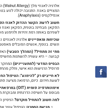
אלרג
המצויים באגוז. התגובה יכולה לנוע בט
אנפילקסיס (Anaphylaxis).
חשוב לדעת: הקשר ההדוק לאגוז הפ
הפקאן. מבחינה בוטנית, הפקאן ואגוז ה
לשניהם באותה רמת זהירות ולהימנע מש
שכיחות ומאפיינים
ונשים. בנוסף, אנשים הסובלים מאסטמה,
מתי זה מתחיל? (המהלך הטבעי)
האלר
קבועה – היא עשויה להשתנות מחשיפה 
הבסיס המדעי (למתעניינים)
פרופיל הרגישות הוא אישי, וחלק מהחלב
לא חייבים רק "להימנע": הטיפול החי
לשעת חירום. כיום, הרפואה מציעה פ
אימונותרפיה פומית (OIT) במרפאתי:
מבוסס על חשיפה הדרגתית ומבוקרת מא
למה חשוב להתחיל מוקדם?
הניסיון ה
מניעת החמרה:
הטיפול עוצר את