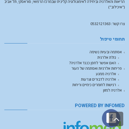
הריאות והאלרגיה וביחידה לאימונולוגיה קלינית שבמרכז הרפואי, סוראסקי, תל אביב
("איכילוב")
צרו קשר: 0532121363
תחומי טיפול
אסתמה ובעיות נשימה
נזלת אלרגית
האם אפשר לחסן כנגד אלרגיה?
פריחות אלרגיות ואסתמה של העור
אלרגיה ממגע
אלרגיה לדבורים וצרעות
רגישות לחומרים כימיים וריחות
אלרגיה למזון
POWERED BY INFOMED
גלילה
לראש