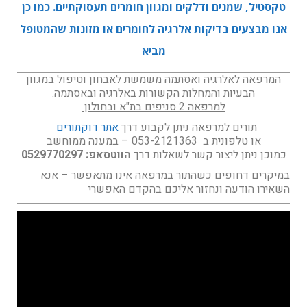
טקסטיל, שמנים ודלקים ומגוון חומרים תעסוקתיים. כמו כן
אנו מבצעים בדיקות אלרגיה לחומרים או מזונות שהמטופל
מביא
המרפאה לאלרגיה ואסתמה משמשת לאבחון וטיפול במגוון
הבעיות והמחלות הקשורות באלרגיה ובאסתמה.
למרפאה 2 סניפים בת"א ובחולון
תורים למרפאה ניתן לקבוע
דרך
אתר דוקתורים
או טלפונית ב 053-2121363 – במענה ממוחשב
כמוכן ניתן ליצור קשר לשאלות דרך
הווטסאפ: 0529770297
במיקרים דחופים כשהתור במרפאה אינו מתאפשר – אנא
השאירו הודעה ונחזור אליכם בהקדם האפשרי