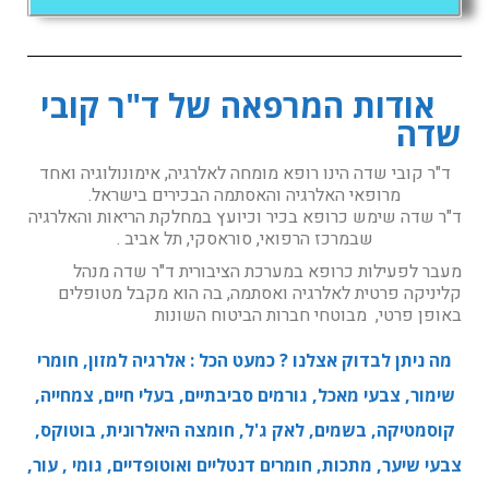
אודות המרפאה של ד"ר קובי
שדה
ד"ר קובי שדה הינו רופא מומחה לאלרגיה, אימונולוגיה ואחד
מרופאי האלרגיה והאסתמה הבכירים בישראל.
ד"ר שדה שימש כרופא בכיר וכיועץ במחלקת הריאות והאלרגיה
שבמרכז הרפואי, סוראסקי, תל אביב .
מעבר לפעילות כרופא במערכת הציבורית ד"ר שדה מנהל
קליניקה פרטית לאלרגיה ואסתמה, בה הוא מקבל מטופלים
באופן פרטי, מבוטחי חברות הביטוח השונות
מה ניתן לבדוק אצלנו ? כמעט הכל : אלרגיה למזון, חומרי
שימור, צבעי מאכל, גורמים סביבתיים, בעלי חיים, צמחייה,
קוסמטיקה, בשמים, לאק ג'ל, חומצה היאלרונית, בוטוקס,
צבעי שיער, מתכות, חומרים דנטליים ואוטופדיים, גומי , עור,