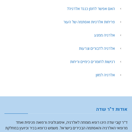
האם אפשר לחסן כנגד אלרגיה?
פריחות אלרגיות ואסתמה של העור
אלרגיה ממגע
אלרגיה לדבורים וצרעות
רגישות לחומרים כימיים וריחות
אלרגיה למזון
אודות ד"ר שדה
ד"ר קובי שדה הינו רופא מומחה לאלרגיה, אימונולוגיה ורפואה פנימית ואחד
מרופאי האלרגיה והאסתמה הבכירים בישראל. משמש כרופא בכיר וכיועץ במחלקת