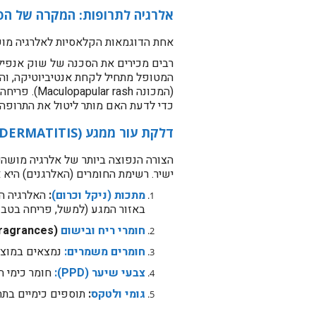
אלרגיה לתרופות: המקרה של הפנ
אחת הדוגמאות הקלאסיות לאלרגיה מושה
רבים מכירים את הסכנה של שוק אנפילקט
המטופל מתחיל לקחת אנטיביוטיקה, והכ
כדי לדעת האם מותר ליטול את התרופה 
דלקת עור ממגע (CONTACT DERMATITIS): אויבים יומיומיים
הצורה הנפוצה ביותר של אלרגיה מושהית
ישיר. רשימת החומרים (האלרגנים) היא 
מתכות (ניקל וכרום)
:
האלרגיה הנ
באזור המגע (למשל, פריחה בטבור 
חומרי ריח ובישום
(Fragrances):
חומרים משמרים:
נמצאים במוצרי
צבעי שיער (PPD):
חומר כימי 
גומי
ולטקס
:
תוספים כימיים בתהלי