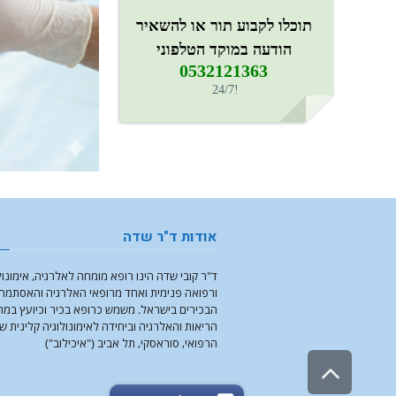
תוכלו לקבוע תור או להשאיר
הודעה במוקד הטלפוני
0532121363​
!24/7
אודות ד"ר שדה
ד"ר קובי שדה הינו רופא מומחה לאלרגיה, אימונול
ורפואה פנימית ואחד מרופאי האלרגיה והאסתמה
הבכירים בישראל. משמש כרופא בכיר וכיועץ במ
הריאות והאלרגיה וביחידה לאימונולוגיה קלינית ש
הרפואי, סוראסקי, תל אביב ("איכילוב")
גלילה
צרו קשר: 0532121363