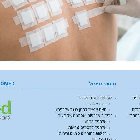
תחומי טיפול
FOMED
וגיה
אסתמה ובעיות נשימה
נזלת אלרגית
חלקת
האם אפשר לחסן כנגד אלרגיה?
במרכז
פריחות אלרגיות ואסתמה של העור
אלרגיה ממגע
אלרגיה לדבורים וצרעות
רגישות לחומרים כימיים וריחות
אלרגיה למזון