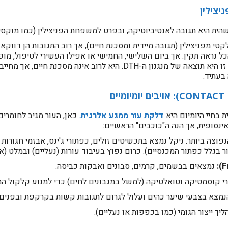
יצילין
ית היא תגובה לאנטיביוטיקה, ובפרט למשפחת הפניצילין (כמו מוקסיפן
י מפניצילין (תגובה מיידית ומסכנת חיים), אך רוב התגובות הן דווקא
ל נראה תקין. אך ביום השלישי, החמישי או אפילו העשירי לטיפול, מ
(המכונה Maculopapular rash). פריחה זו היא תוצאה של מנגנון ה-DTH. הי
בעתיד.
 בחיי היומיום היא
דלקת עור ממגע אלרגית
.
כאן, העור מגיב לחומרים
אינסופית, אך הנה ה"כוכבים" הראשיים:
פוצה ביותר. ניקל נמצא בתכשיטים זולים, כפתורי ג'ינס, אבזמי חגורות 
בגלל כפתור המכנסיים). כרום נפוץ בעיבוד עורות (נעליים) ובמלט (אצל
נמצאים בבשמים, קרמים, סבונים ואבקות כביסה.
 קוסמטיקה וטואלטיקה (למשל במגבונים לחים) כדי למנוע קלקול המוצ
הנמצא בצבעי שיער כהים ועלול לגרום לתגובות קשות בקרקפת ובפנים.
ך ייצור הגומי (כמו בכפפות או נעליים).