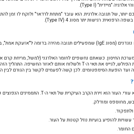
יה "מיידית" (Type I).
ם יותר, של תגובה אלרגית. הוא עובד "מתחת לרדאר" ולוקח לו זמן להת
בניגוד לאלרגיה המיידית, שבה מעורבים נוגדנים (מסוג IgE) שמפעילים תגובה מהיר
מערכת החיסון. כשאתם נחשפים לחומר האלרגני (למשל, מריחת קרם או נ
אזור החשיפה. התהליך הזה לוקח זמן – בדרך כלל בין
ה ועד הופעת הסימפטומים. לכן קשה לפעמים לקשר בין הגורם לבין ה
?
וא זירת הקרב העיקרית של תאי ה-T. התסמינים הנפוצים כוללים:
בש, מחוספס ומודלק.
ולתפקוד.
עשויות להופיע בועיות נוזל קטנות על העור.
 החומר.