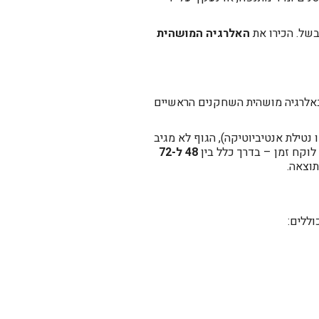
בשל. הכירו את
האלרגיה המושהית
ה בדומה ל"אזעקת אמת", באלרגיה מושהית השחקנים הראשיים
טילת אנטיביוטיקה), הגוף לא מגיב
48 ל-72
תוצאה.