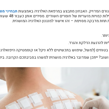
הגורם המדויק. האבחון מתבצע במרפאת האלרגיה באמצעות
תבחיני מט
 תחת מדבקה מסוימת – זהו אישור למנגנון האלרגיה המושהית.
תר.
ת להרגעת הדלקת והגרד.
טוחים (למשל, שימוש בתכשיטים ללא ניקל או קוסמטיקה היפואלרגני
וב? ייתכן שמדובר באלרגיה מושהית למשהו בסביבתכם הקרובה. בירור 