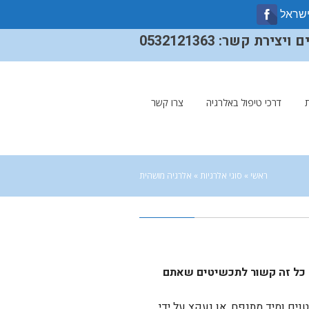
ישראל
ירת קשר: 0532121363
דרכי טיפול באלרגיה
צרו קשר
ראשי
»
סוגי אלרגיות
»
אלרגיה מושהית
ך כל זה קשור לתכשיטים שאתם
ים ומיד מתנפח, או נעקץ על ידי