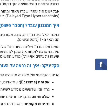
דבורה ומפתח קוצר נשימה תוך דקות. זוהי אלרג
אבל ישנו סוג נוסף, שכיח מאוד ומתוחכ
(Delayed Type Hypersensitivity), או בשפה הרפואית: רגישות יתר מסוג 4 (Type IV).
איך המנגנון עובד? (הסבר פשוט)
הם
תאי ה-T
(לימפוציטים).
תאים אלו הם ה"חיילים המיוחדים" של 
מיד. המערכת לוקחת את הזמן לזהות את הפולש, לגייס את תאי ה-T ולשלוח אותם ל
שעות
(ולעיתים אף יותר) מרגע החשיפ
הקליניקה: איך זה נראה על העור
הביטוי הקלאסי של אלרגיה מושהית הוא עורי. העור ה
אקזמה (Eczema):
עור אדום, י
גרד עז:
שלעיתים מפריע לשינה 
שלפוחיות:
במקרים חריפים יותר 
נפיחות מקומית:
באזור המגע עם