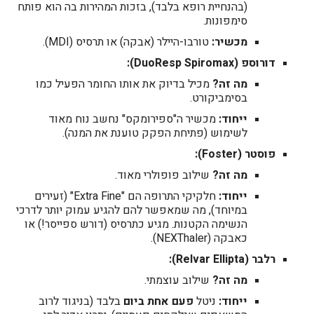
(בהנחיית רופא בלבד), בזכות המהירות בה הוא פותח
סימפונות.
מכשיר:
טורבו-היילר (אבקה) או תרסיס (MDI).
דורוספ (DuoResp Spiromax):
מה זה?
מכיל בדיוק את אותו החומר הפעיל כמו
בסימביקורט.
ייחוד:
מכשיר ה"ספירומקס" נחשב נוח מאוד
לשימוש (פתיחת הפקק טוענת את המנה).
פוסטר (Foster):
מה זה?
שילוב פופולרי מאוד.
ייחוד:
חלקיקי התרופה הם "Extra Fine" (זעירים
במיוחד), מה שמאפשר להם להגיע עמוק יותר לדרכי
הנשימה הקטנות. מגיע כתרסיס (דורש ספייסר!) או
כאבקה (NEXThaler).
רלבר (Relvar Ellipta):
מה זה?
שילוב עוצמתי.
ייחוד:
ניטל
פעם אחת ביום
בלבד (בניגוד לרוב