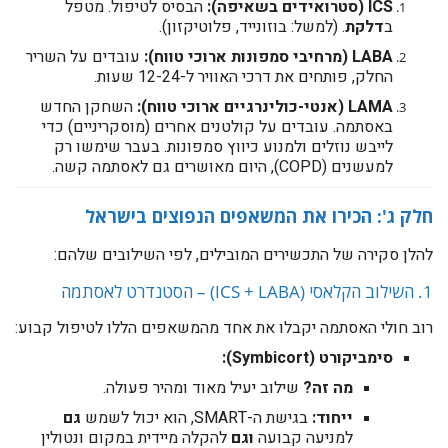
ICS (סטרואידים בשאיפה):
הבסיס לטיפול. מטפל
ב
דלקת
. (למשל: בוזונייד, פלוטיקזון).
LABA (מרחיבי סמפונות ארוכי טווח):
עובדים על השריר
החלק, פותחים את דרכי האוויר ל-12-24 שעות.
LAMA (אנטי-כולינרגיים ארוכי טווח):
השחקן החדש
באסתמה. עובדים על קולטנים אחרים (מוסקריניים) כדי
לייבש נוזלים ולמנוע כיווץ סמפונות. בעבר שימשו רק
למעשנים (COPD), היום מאושרים גם לאסתמה קשה.
חלק ג': הכירו את המשאפים הנפוצים בישראל
להלן סקירה של התכשירים המובילים, לפי השילובים שלהם:
1. השילוב הקלאסי (ICS + LABA) – הסטנדרט לאסתמה
רוב חולי האסתמה יקבלו את אחד מהמשאפים הללו לטיפול קבוע:
סימביקורט (Symbicort):
מה זה?
שילוב יעיל מאוד ומהיר פעולה.
ייחוד:
בגישת ה-SMART, הוא יכול לשמש
גם
למניעה קבועה
וגם
להקלה מיידית במקום ונטולין