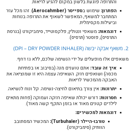
והתרופה פוגעת בלשון במקום להגיע לריאות.
הפתרון:
שימוש ב
ספייסר (Aerocahmber)
. זהו מכל עזר
המתחבר למשאף, המאפשר לשאוף את התרופה בנוחות
וביעילות מקסימלית.
דוגמאות:
משאפי ונטולין, פלקסוטייד, סימביקורט (בגרסת
התרסיס), פוסטר (תרסיס).
2. משאף אבקה יבשה (DPI – DRY POWDER INHALER)
משאפים אלו מופעלים על ידי הנשימה שלכם, ללא גז דחף.
איך זה עובד:
אתם טוענים מנה (בסיבוב או בפתיחת
מכסה) ושואפים חזק. השאיפה עצמה היא זו שמוציאה את
האבקה מהמכשיר לריאות.
יתרונות:
אין צורך בתיאום לחיצה-נשימה. קל ונוח לנשיאה.
חסרונות:
דורש יכולת שאיפה חזקה ועמוקה (פחות מתאים
לילדים קטנים מאוד או בזמן התקף קשה מאוד).
דוגמאות למכשירים:
טורבו-היילר (Turbuhaler):
המכשיר המסתובב
הוותיק (סימביקורט).