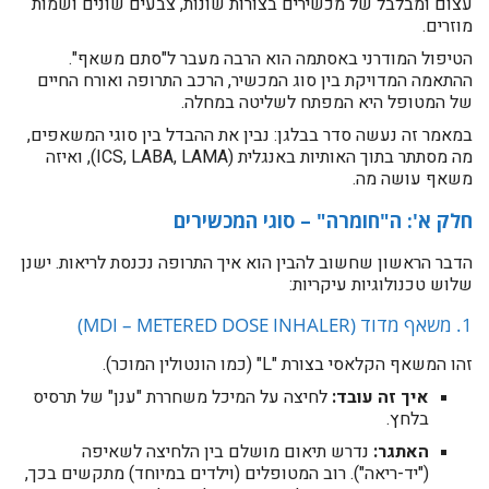
עצום ומבלבל של מכשירים בצורות שונות, צבעים שונים ושמות
מוזרים.
הטיפול המודרני באסתמה הוא הרבה מעבר ל"סתם משאף".
ההתאמה המדויקת בין סוג המכשיר, הרכב התרופה ואורח החיים
של המטופל היא המפתח לשליטה במחלה.
במאמר זה נעשה סדר בבלגן: נבין את ההבדל בין סוגי המשאפים,
מה מסתתר בתוך האותיות באנגלית (ICS, LABA, LAMA), ואיזה
משאף עושה מה.
חלק א': ה"חומרה" – סוגי המכשירים
הדבר הראשון שחשוב להבין הוא איך התרופה נכנסת לריאות. ישנן
שלוש טכנולוגיות עיקריות:
1. משאף מדוד (MDI – METERED DOSE INHALER)
זהו המשאף הקלאסי בצורת "L" (כמו הונטולין המוכר).
איך זה עובד:
לחיצה על המיכל משחררת "ענן" של תרסיס
בלחץ.
האתגר:
נדרש תיאום מושלם בין הלחיצה לשאיפה
("יד-ריאה"). רוב המטופלים (וילדים במיוחד) מתקשים בכך,