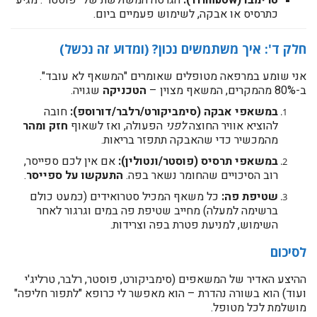
טרימבו (Trimbow):
הגרסה המשולשת של "פוסטר". מגיע
כתרסיס או אבקה, לשימוש פעמיים ביום.
חלק ד': איך משתמשים נכון? (ומדוע זה נכשל)
אני שומע במרפאה מטופלים שאומרים "המשאף לא עובד".
ב-80% מהמקרים, המשאף מצוין –
הטכניקה
שגויה.
במשאפי אבקה (סימביקורט/רלבר/דורוספ):
חובה
להוציא אוויר החוצה
לפני
הפעולה, ואז לשאוף
חזק ומהר
מהמכשיר כדי שהאבקה תתפזר בריאות.
במשאפי תרסיס (פוסטר/ונטולין):
אם אין לכם ספייסר,
רוב הסיכויים שהחומר נשאר בפה.
התעקשו על ספייסר
.
שטיפת פה:
כל משאף המכיל סטרואידים (כמעט כולם
ברשימה למעלה) מחייב שטיפת פה במים וגרגור לאחר
השימוש, למניעת פטרת בפה וצרידות.
לסיכום
ההיצע האדיר של המשאפים (סימביקורט, פוסטר, רלבר, טרליג'י
ועוד) הוא בשורה נהדרת – הוא מאפשר לי כרופא "לתפור חליפה"
מושלמת לכל מטופל.