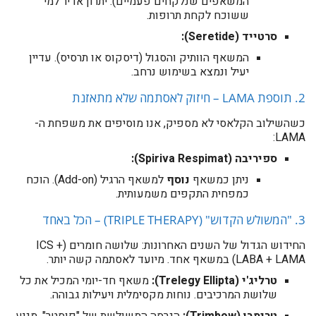
המשאפים שנלקחים פעמיים). יתרון אדיר למי
ששוכח לקחת תרופות.
סרטייד (Seretide):
המשאף הוותיק והסגול (דיסקוס או תרסיס). עדיין
יעיל ונמצא בשימוש נרחב.
2. תוספת LAMA – חיזוק לאסתמה שלא מתאזנת
כשהשילוב הקלאסי לא מספיק, אנו מוסיפים את משפחת ה-
LAMA:
ספיריבה (Spiriva Respimat):
ניתן כמשאף
נוסף
למשאף הרגיל (Add-on). הוכח
כמפחית התקפים משמעותית.
3. "המשולש הקדוש" (TRIPLE THERAPY) – הכל באחד
החידוש הגדול של השנים האחרונות: שלושה חומרים (ICS +
LABA + LAMA) במשאף אחד. מיועד לאסתמה קשה יותר.
טרליג'י (Trelegy Ellipta):
משאף חד-יומי המכיל את כל
שלושת המרכיבים. נוחות מקסימלית ויעילות גבוהה.