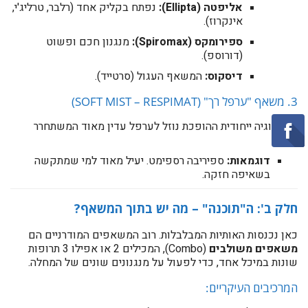
אליפטה (Ellipta):
נפתח בקליק אחד (רלבר, טרליג'י,
אינקרוז).
ספירומקס (Spiromax):
מנגנון חכם ופשוט
(דורוספ).
דיסקוס:
המשאף העגול (סרטייד).
3. משאף "ערפל רך" (SOFT MIST – RESPIMAT)
טכנולוגיה ייחודית ההופכת נוזל לערפל עדין מאוד המשתחרר
לאט.
דוגמאות:
ספיריבה רספימט. יעיל מאוד למי שמתקשה
בשאיפה חזקה.
חלק ב': ה"תוכנה" – מה יש בתוך המשאף?
כאן נכנסות האותיות המבלבלות. רוב המשאפים המודרניים הם
משאפים משולבים
(Combo), המכילים 2 או אפילו 3 תרופות
שונות במיכל אחד, כדי לפעול על מנגנונים שונים של המחלה.
המרכיבים העיקריים: