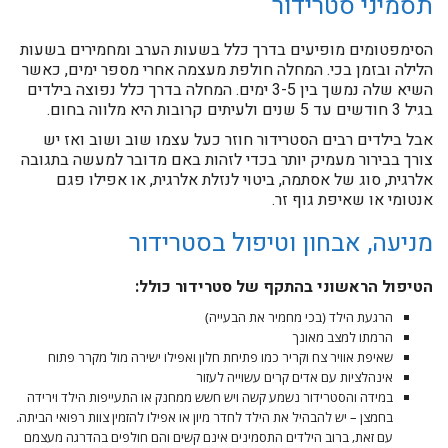
תסמיני סטרידור
הסימפטומים מופיעים בדרך כלל בשעות הערב ומחמירים בשעות
הלילה ובזמן בכי. המחלה חולפת מעצמה אחרי מספר ימים, כאשר
השיא שלה נמשך בין 3-5 ימים. המחלה בדרך כלל נפוצה בילדים
בגיל 3 חודשים עד 5 שנים ולעיתים קרובות היא מלווה בחום.
אבל בילדים רבים הסטרידור חוזר כעל עצמו שוב ושוב ואז יש
צורך בבירור מעמיק יותר בכדי לזהות באם מדובר למעשה בתגובה
אלרגית, סוג של אסתמה, ביטוי לנזלת אלרגית, או אפילו פגם
אנטומי או שאיפת גוף זר.
מניעה, אבחון וטיפול בסטרידור
הטיפול הראשוני בהתקף של סטרידור כולל:
הרגעת הילד (בכי מחמיר את הבעייה)
הרמתו למצב מאונך
שאיפת אוויר צח וקריר כמו פתיחת חלון ואפילו ישירה מול מקרר פתוח
אינהלציות עם אדים קרים עשוייה לעזור
במידה והסטרידור נשמע קשה ויש חשש ממחנק או התעייפות הילד וירידה
בחמצן – יש להבהיל את הילד לחדר מיון או אפילו להזמין צוות רפואי הביתה.
עם זאת, ברוב הילדים התסמינים אינם קשים והם חולפים בהדרגה מעצמם