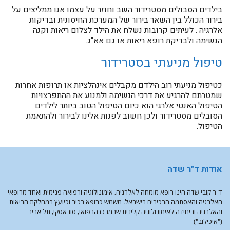
בילדים הסבולים מסטרידור השב וחוזר על עצמו אנו ממליצים על
בירור הכולל בין השאר בירור של המערכת החיסונית ובדיקות
אלרגיה
. לעיתים קרובות נשלח את הילד לצלום ריאות וקנה
הנשימה ולבדיקת רופא ריאות או גם אא"ג.
טיפול מניעתי בסטרידור
כטיפול מניעתי רוב הילדם מקבלים אינהלציות או תרופות אחרות
שמטרתם להרגיע את דרכי הנשימה ולמנוע את ההתפרצויות
הטיפול האנטי אלרגי הוא כיום הטיפול הטוב ביותר לילדים
הסובלים מסטרידור ולכן חשוב לפנות אלינו לבירור ולהתאמת
הטיפול.
אודות ד"ר שדה
ד"ר קובי שדה הינו רופא מומחה לאלרגיה, אימונולוגיה ורפואה פנימית ואחד מרופאי
האלרגיה והאסתמה הבכירים בישראל. משמש כרופא בכיר וכיועץ במחלקת הריאות
והאלרגיה וביחידה לאימונולוגיה קלינית שבמרכז הרפואי, סוראסקי, תל אביב
("איכילוב")