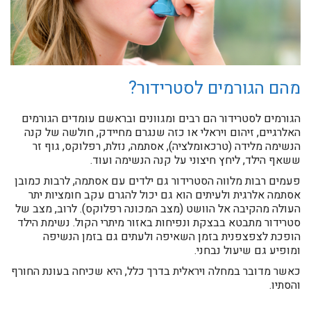
מהם הגורמים לסטרידור?
הגורמים לסטרידור הם רבים ומגוונים ובראשם עומדים הגורמים
האלרגיים, זיהום ויראלי או כזה שנגרם מחיידק, חולשה של קנה
הנשימה מלידה (טרכאומלציה), אסתמה, נזלת, רפלוקס, גוף זר
ששאף הילד, ליחץ חיצוני על קנה הנשימה ועוד.
פעמים רבות מלווה הסטרידור גם ילדים עם אסתמה, לרבות כמובן
אסתמה אלרגית ולעיתים הוא גם יכול להגרם עקב חומציות יתר
העולה מהקיבה אל הוושט (מצב המכונה רפלוקס). לרוב, מצב של
סטרידור מתבטא בבצקת ונפיחות באזור מיתרי הקול. נשימת הילד
הופכת לצפצפנית בזמן השאיפה ולעתים גם בזמן הנשיפה
ומופיע גם שיעול נבחני.
כאשר מדובר במחלה ויראלית בדרך כלל, היא שכיחה בעונת החורף
והסתיו.