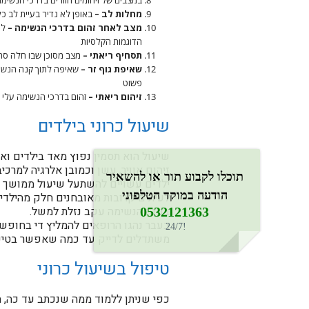
במצבים של זיהומים חוזרים בדרכי הנשי
מחלות לב –
באופן לא נדיר בעיית לב כל
מצב לאחר זהום בדרכי הנשימה –
לע
הדוגמות הקלסיות
תסחיף ריאתי –
מצב מסוכן שבו חלה סתי
שאיפת גוף זר –
שאיפה לתוך קנה הנשימה
פשוט
זיהום ריאתי –
זהום בדרכי הנשימה עלי י
שיעול כרוני בילדים
שיעול הוא תסמין נפוץ מאד בילדים ואפי
זיהום אוויר, עשן וכמובן אלרגיה למרכי
תוכלו לקבוע תור או להשאיר
ילדים עשויים להשתעל שיעול ממושך לא
הודעה במוקד הטלפוני
לעיתים קרובות מאובחנים חלק מהילדי
בקנה הנשימה עקב נזלת למשל.
0532121363​
בעבר נהגו הרופאים להמליץ די בחופשי
!24/7
משתדלים לדייק עד כמה שאפשר בטיפ
טיפול בשיעול כרוני
כפי שניתן ללמוד ממה שנכתב עד כה, ה