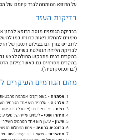
על הרופא המומחה לברר קיומם של תסמינ
בדיקות העזר
בבדיקה הגופנית מנסה הרופא לבחון את
סימנים למחלת ריאות כרונית כמו למשל 
לרוב יש צורך גם בצילום רנטגן של הר
לבדיקת הליחה הנפלטת בשיעול.
במקרים רבים מתבקש החולה לבצע גם ב
("ברונכוסקופיה").
מהם הגורמים העיקרים לש
אסתמה –
באופן קלסי אסתמה מתבטאת בקו
אלרגיה –
אלרגיה היא אחד הגורמים העי
נזלת –
נזלת אלרגית (או מכל סיבה אחרת)
החזר וושטי –
לעתים עלייה של מיצי עיכו
עישון –
עישון הוא אחד הגורמים העיקריים
ברונכית כרונית –
אחת המחלות הנפוצות
ממאירות –
שיעול כרוני עשוי להיות סימ