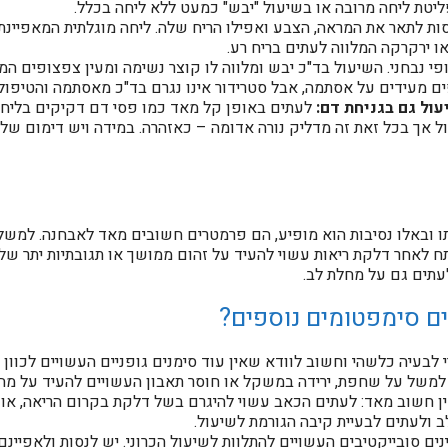
ופליטת ליחה מרובה או בשיעול "יבש" כמעט ללא ליחה בכלל.
ת לתאר את המראה, הצבע ואפילו הריח שלה. ליחה מוגלתית המאפיינת ז
ו ירקרקה המלווה לעתים בריח רע.
י נבחני. השיעול בד"כ יבש ומלווה לו קוצר נשימה ומעין צפצופים ה
מעידים על אסתמה, אבל סטרידור אינו נגרם בד"כ מאסתמה והטיפול בו
עול גם בגניחת דם:
לעתים באופן קל מאד כמו פסי דם דקיקים בליח
 אך בכל זאת זה מדליק נורה אדומה – כאזהרה. במידה ויש דימום של 
תו ובאלו נסיבות הוא מופיע, הם פרמטרים חשובים מאד לאבחנה. למש
 לאחר דלקת ריאות עשוי להעיד על זהום ממושך או תגובתיות יתר של 
לעתים גם על מחלת לב.
ים סימפטומים נוספים?
 לבעיה כלשהי וחשוב לוודא שאין עוד סימנים גופניים העשויים לכוון
ד למשל על שחפת, ירידה במשקל או חוסר תאבון העשויים להעיד על מ
ן חשוב מאד: לעתים הכאב עשוי להיגרם בשל דלקת בקרום הריאה, או 
ב ולעתים לבעיית קיבה הגורמת לשיעול.
ם סובייקטיבים העשויים להתלוות לשיעול הכרוני. יש לנסות ולאפיינ