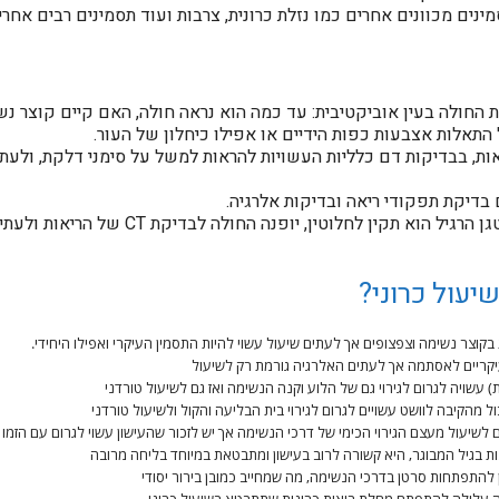
ים מכוונים אחרים כמו נזלת כרונית, צרבות ועוד תסמינים רבים אחרי
 החולה בעין אוביקטיבית: עד כמה הוא נראה חולה, האם קיים קוצר נ
התאלות אצבעות כפות הידיים או אפילו כיחלון של העור.
יאות, בבדיקות דם כלליות העשויות להראות למשל על סימני דלקת, ולע
דיקת תפקודי ריאה ובדיקות אלרגיה.
במקרים מסוימים גם כאשר צילום הרנטגן הרגיל 
יעול כרוני?
צר נשימה וצפצופים אך לעתים שיעול עשוי להיות התסמין העיקרי ואפילו היחידי.
קריים לאסתמה אך לעתים האלרגיה גורמת רק לשיעול
 עשויה לגרום לגירוי גם של הלוע וקנה הנשימה ואז גם לשיעול טורדני
ל מהקיבה לוושט עשויים לגרום לגירוי בית הבליעה והקול ולשיעול טורדני
 לשיעול מעצם הגירוי הכימי של דרכי הנשימה אך יש לזכור שהעישון עשוי לגרום עם הזמו ג
 בגיל המבוגר, היא קשורה לרוב בעישון ומתבטאת במיוחד בליחה מרובה
ן להתפתחות סרטן בדרכי הנשימה, מה שמחייב כמובן בירור יסודי