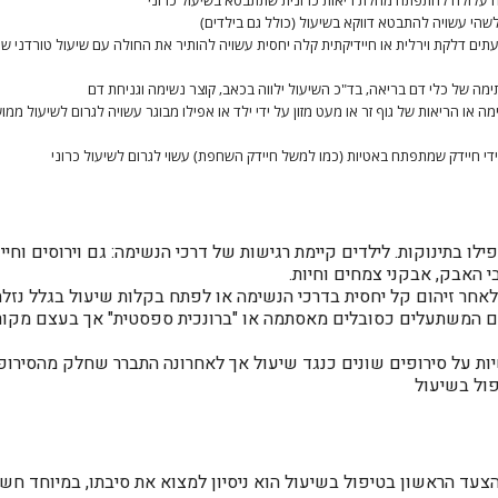
מה עלולה להתפתח מחלת ריאות כרונית שתתבטא בשיעול כרוני
שהי עשויה להתבטא דווקא בשיעול (כולל גם בילדים)
תים דלקת וירלית או חיידיקתית קלה יחסית עשויה להותיר את החולה עם שיעול טורדני
מה של כלי דם בריאה, בד"כ השיעול ילווה בכאב, קוצר נשימה וגניחת דם
 או הריאות של גוף זר או מעט מזון על ידי ילד או אפילו מבוגר עשויה לגרום לשיעול ממו
די חיידק שמתפתח באטיות (כמו למשל חיידק השחפת) עשוי לגרום לשיעול כרוני
לו בתינוקות. לילדים קיימת רגישות של דרכי הנשימה: גם וירוסים וחי
בי האבק, אבקני צמחים וחיות.
חר זיהום קל יחסית בדרכי הנשימה או לפתח בקלות שיעול בגלל נזלת 
ם המשתעלים כסובלים מאסתמה או "ברונכית ספסטית" אך בעצם מקור ה
ות על סירופים שונים כנגד שיעול אך לאחרונה התברר שחלק מהסירופים
ול בשיעול
צעד הראשון בטיפול בשיעול הוא ניסיון למצוא את סיבתו, במיוחד חש