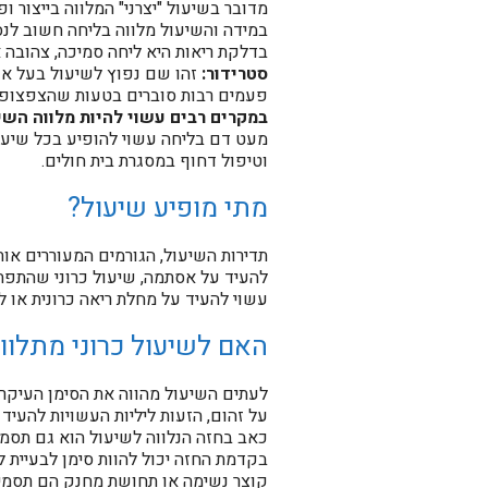
מדובר בשיעול "יצרני" המלווה בייצור 
במידה והשיעול מלווה בליחה חשוב לנסו
בדלקת ריאות היא ליחה סמיכה, צהובה א
סטרידור:
זהו שם נפוץ לשיעול בעל אופ
פעמים רבות סוברים בטעות שהצפצופים 
במקרים רבים עשוי להיות מלווה השי
מעט דם בליחה עשוי להופיע בכל שיעול
וטיפול דחוף במסגרת בית חולים.
מתי מופיע שיעול?
תדירות השיעול, הגורמים המעוררים או
להעיד על אסתמה, שיעול כרוני שהתפתח
עשוי להעיד על מחלת ריאה כרונית או 
האם לשיעול כרוני מתלוו
לעתים השיעול מהווה את הסימן העיקרי
על זהום, הזעות ליליות העשויות להעי
כאב בחזה הנלווה לשיעול הוא גם תסמי
בקדמת החזה יכול להוות סימן לבעיית ל
קוצר נשימה או תחושת מחנק הם תסמיני