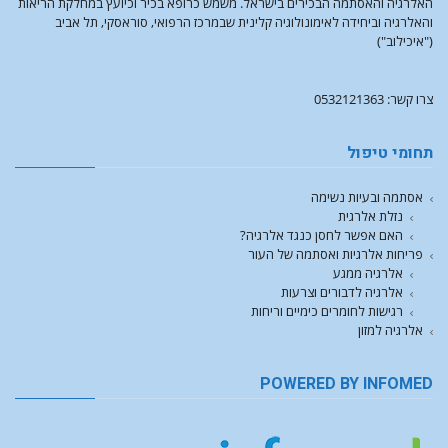
האלרגיה והאסתמה הבכירים בישראל. משמש כרופא בכיר וכיועץ במחלקת הריאות
והאלרגיה וביחידה לאימונולוגיה קלינית שבמרכז הרפואי, סוראסקי, תל אביב
("איכילוב")
צרו קשר: 0532121363
תחומי טיפול
אסתמה ובעיות נשימה
נזלת אלרגית
האם אפשר לחסן כנגד אלרגיה?
פריחות אלרגיות ואסתמה של העור
אלרגיה ממגע
אלרגיה לדבורים וצרעות
רגישות לחומרים כימיים וריחות
אלרגיה למזון
POWERED BY INFOMED