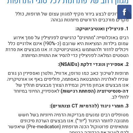
​מגוון רחב של פתרונות לכל סוגי התרופות
​אנו ערוכים לבצע בירור מקיף למגוון עצום של תרופות, כולל
מקרים מורכבים הדורשים מיומנות גבוהה:
1. פניצילין ואנטיביוטיקה:
רבים באוכלוסייה "מתויגים" כרגישים לפניצילין על סמך אירוע
עמום בילדות. המציאות היא שרובם (כ-90%!) אינם אלרגיים כלל
ויכולים לחזור ולהשתמש באנטיביוטיקה זו. אנו מבצעים את סדרת
הטסטים המלאה לפניצילין כדי להסיר את התווית המיותרת.
2. אספירין ונוגדי דלקת (NSAIDs):
תרופות לשיכוך כאב כמו נורופן, אדוויל, וולטרן ואספירין הן גורם
שכיח לאלרגיה המתבטאת באסתמה, פוליפים באף או אורטיקריה.
אנו מבצעים אבחון מדויק ובמידת הצורך מבצעים תהליך של
דה-סנסיטיזציה (הפחתת רגישות)
לאספירין, החיוני במיוחד
לחולי לב.
3. חומרי ניגוד (להדמיות CT וצנתורים):
מטופלים רבים נמנעים מבדיקות הדמיה חיוניות בשל חשש
מתגובה לחומר הניגוד ("יוד"). אנו מבצעים הערכת סיכונים
ומתאימים פרוטוקול הכנה תרופתית (Pre-medication) שיאפשר
לכם לעבור את הבדיקה בבטחה.