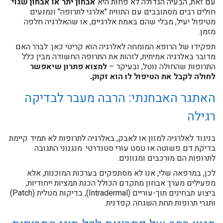
עם זאת, הבעיה הגדולה לא פחות היא
אבחון יתר או אבחון שגוי
:
חולים רבים מסתובבים עם התווית "אלרגי לתרופה" ונמנעים
מטיפול יעיל, מבלי שהם באמת אלרגיים, או שהאלרגיה חלפה
מזמן.
​תפקידו של הרופא המומחה לאלרגיה הוא קריטי כאן: לברר האם
מדובר באלרגיה אמיתית, לזהות את התרופה החשודה מבין כלל
התרופות שהחולה נוטל, ובעיקר –
למצוא פתרון שיאפשר
לחולה לקבל את הטיפול לו הוא זקוק.
​האתגר האבחנתי: הרבה מעבר לבדיקה
רגילה
​בניגוד לאלרגיה למזון או לאבק, באלרגיה לתרופות לא תמיד קיימת
בדיקת דם פשוטה או טסט עורי סטנדרטי. מנגנוני התגובה
לתרופות הם מורכבים ומגוונים.
לכן, במרפאה שלי, אנו לא מסתפקים בערכות המוכנות, אלא
מפעילים מערך אבחון מתקדם הכולל הכנת תמציות ייחודיות,
ביצוע תבחינים תוך-עוריים (Intradermal), בדיקות מטלית (Patch)
ותגרי תרופות תחת השגחה קפדנית.