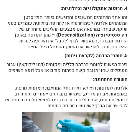
4. תרופות אונקולוגיות וביולוגיות:
זהו אחד התחומים החשובים והרגישים ביותר. חולי סרטן
המפתחים אלרגיה לכימותרפיה או לתרופה ביולוגית עומדים בפני
שוקת שבורה. במרפאה אנו מבצעים תהליכים מיוחדים של
דה-סנסיטיזציה (Desensitization)
– מתן התרופה באופן
הדרגתי ומבוקר, המאפשר לגוף "לקבל" את התרופה למרות
האלרגיה, ובכך לאפשר את המשך הטיפול מציל החיים.
5. חומרי הרדמה (לקראת ניתוח):
בירור רגישות לחומרי הרדמה כללית ומקומית (כמו לידוקאין) עבור
מטופלים שחוו תגובה קשה בניתוח קודם או אצל רופא השיניים.
השורה התחתונה:
אלרגיה לתרופות היא לא גזירת גורל המחייבת הימנעות גורפת.
באמצעות אבחון מדויק, שימוש בתבחינים ייעודיים וניסיון רב
בניהול סיכונים, אנו יכולים ברוב המקרים למצוא חלופה בטוחה או
להכשיר את הדרך לשימוש בתרופה החיונית.