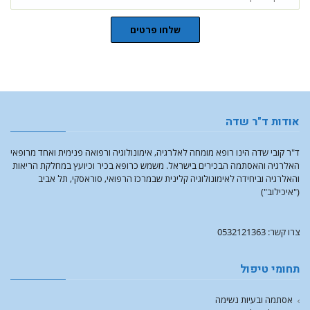
שלחו פרטים
אודות ד"ר שדה
ד"ר קובי שדה הינו רופא מומחה לאלרגיה, אימונולוגיה ורפואה פנימית ואחד מרופאי
האלרגיה והאסתמה הבכירים בישראל. משמש כרופא בכיר וכיועץ במחלקת הריאות
והאלרגיה וביחידה לאימונולוגיה קלינית שבמרכז הרפואי, סוראסקי, תל אביב
("איכילוב")
צרו קשר: 0532121363
תחומי טיפול
אסתמה ובעיות נשימה