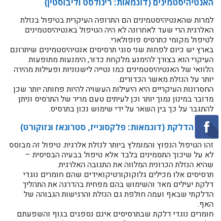
האנטיהיסטמינים (דוגמאות: רינולסט וליבוסטין)
למרות שהאנטיהיסטמינים הם התרופה העיקרית בטיפול בנזלת
האלרגית הרי שעד לאחרונה לא היה הטיפול באנטיהיסטמינים
לטיפול מקומי כתרסיס פופולארי.
בארץ יש כיום לפחות שני סוגי תרסיסים אנטיהיסטמינים שיתרונם
העיקרי הוא בצורך להימנע מלקחת כדור, הימנעות מתופעות
הלוואי של האנטיהיסטמינים כמו נטייה לישנוניות ופעילות מהירה
יותר על הנזלת מאשר הכדורים.
החסרונות העיקריים היא היעילות העשויה להיות פחותה יותר שכן
מדובר במינון נמוך יותר וכן לעיתים טעם מריר של התרסיס וניתן
להתגבר על כך בין השאר על ידי שימוש נכון בתרסיס.
נוגדי הדלקת (דוגמאות: פלקסונייז, סטרונאז ונזוקורט)
זהו הטיפול הנפוץ והמומלץ ביותר לנזלת אלרגית. טיפול זה מבוסס
לא על שיכוך התסמינים בלבד אלא טיפול בבעיה הבסיסית –
שהיא הנזלת הכרונית המלווה את התגובה האלרגית.
תרסיסים אלו מכילים גלוקוקורטיקואידים שהם חומרים נוגדי
דלקת יעילים מאד והשימוש בהם מפחית בהדרגה את התהליך
הדלקתי שבאף ועמה חולפת גם הנזלת והרגישות הגבוהה של
האף.
חומרים נוגדי דלקת שבתרסיסים אינם נספגים בגוף והשפעתם