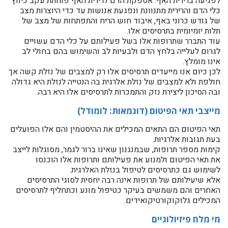
לפגיעה ברירית האף: אספקת הדם לרירית האף פוחתת עקב כיווץ
כלי הדם והרירית מתנוונת ונפגעת אנושות עד כדי היוצרות מצב
של גודש כרוני באף, איבוד חוש הריח והתפתחות של מצב של
תלות יומיומית בתרסיסים אלו.
עוד התברר שתרופות אלו בשל פעילותם על כלי הדם עשויים
לגרום לעלייה בלחץ הדם ולבעיות לב והשימוש בהם בחולי לב
אינו מומלץ.
לכן כיום אנו מייעדים תרסיסים אלו רק למצבים של נזלת קשה אך
חולפת ולא למצבים של נזלת אלרגית בה הנטייה לנזלת היא גדולה
ובה הסיכון ליצירת נזק והתמכרות לתרסיסים אלו היא רבה.
מייצבי תאי הפיטום (דוגמאות: לומודל)
תאי הפיטום הם התאים המכילים את ההיסטמין והם אלו הפועלים
בעת תגובות אלרגיות.
קימות מספר תרופות, שבמנגנון שאינו ברור לגמר, מסוגלות לייצב
את תאי הפיטום ולמנוע את פעילותם ותרופות אלו הוכנסו
לשימוש גם כתרסיסים לטיפול בנזלת האלרגית.
אלא שיעילותם של תרופות אינה רבה יחסית לסוגי התרסיסים
האחרים והם משמשים בעיקר כטיפול מונע וכתחליף לתרסיסים
המכילים גלוקוקורטיקואידים.
מי מלח פיזיולוגיים