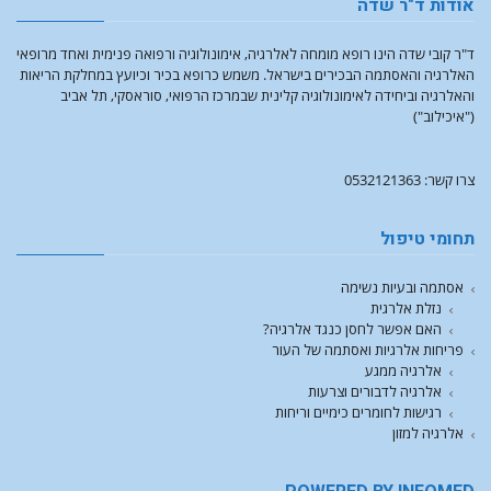
אודות ד"ר שדה
ד"ר קובי שדה הינו רופא מומחה לאלרגיה, אימונולוגיה ורפואה פנימית ואחד מרופאי
האלרגיה והאסתמה הבכירים בישראל. משמש כרופא בכיר וכיועץ במחלקת הריאות
והאלרגיה וביחידה לאימונולוגיה קלינית שבמרכז הרפואי, סוראסקי, תל אביב
("איכילוב")
צרו קשר: 0532121363
תחומי טיפול
אסתמה ובעיות נשימה
נזלת אלרגית
האם אפשר לחסן כנגד אלרגיה?
פריחות אלרגיות ואסתמה של העור
אלרגיה ממגע
אלרגיה לדבורים וצרעות
רגישות לחומרים כימיים וריחות
אלרגיה למזון