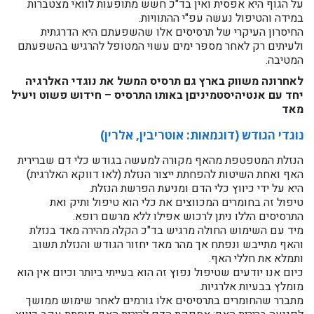
על הגוף היא אפסית ואין בד"כ חשש מתופעות לוואי מצטברות
במידה והטיפול נעשה עפ"י ההתוויות.
החיסרון העיקרי של תרסיסים אלו שהשפעתם היא הדרגתית
ולעיתים רק לאחר מספר ימים עשוי המטופל להרגיש בהשפעתם
המטיבה.
לאחרונה משווק בארץ גם תרסיס המשל את נוגדי האלרגיה
יחד עם אנטיהיסטמיניםן באותו התרסיס – חידוש פשוט ויעיל
מאד
נוגדי הגודש (דוגמאות: אוטריבין, אלרין)
הנזלת המטפטפת מהאף מקורה למעשה בגודש כלי דם שברירית
האף ואחת השיטות להפחתת ייצור הנזלת (לאו דווקא האלרגית)
היא על ידי כיווץ כלי הדם ומניעת הפרשת הנזלת.
טיפול זה בחומרים המכווצים את כלי הוא טיפול ותיק ואת
התרסיסים הללו ניתן לרכוש אפילו ללא מרשם רופא.
מיד עם השימוש החולה מרגיש בד"כ הקלה מהירה מאד בנזלת
והאף מתייבש ונפתח אך מהר מאד יחזור הגודש והנזלת תשוב
ותמלא את חללי האף.
כיום אנו יודעים שטיפול נפוץ זה הוא בעייתי ביותר וכיום אין הוא
מומלץ בבעיות אלרגיות.
מתברר שהחומרים בתרסיסים אלו גורמים לאחר שימוש ממושך