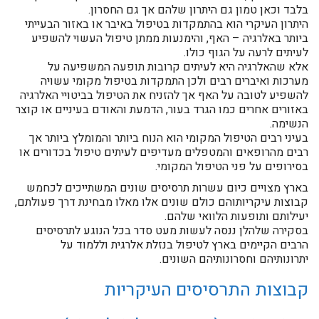
בלבד וכאן טמון גם היתרון שלהם אך גם החסרון.
היתרון העיקרי הוא בהתמקדות בטיפול באיבר או באזור הבעייתי
ביותר באלרגיה – האף, והימנעות ממתן טיפול העשוי להשפיע
לעיתים לרעה על הגוף כולו.
אלא שהאלרגיה היא לעיתים קרובות תופעה המשפיעה על
מערכות ואיברים רבים ולכן התמקדות בטיפול מקומי עשויה
להשפיע לטובה על האף אך להזניח את הטיפול בביטויי האלרגיה
באזורים אחרים כמו הגרד בעור, הדמעת והאודם בעיניים או קוצר
הנשימה.
בעיני רבים הטיפול המקומי הוא הנוח ביותר והמומלץ ביותר אך
רבים מהרופאים והמטפלים מעדיפים לעיתים טיפול בכדורים או
בסירופים על פני הטיפול המקומי.
בארץ מצויים כיום עשרות תרסיסים שונים המשתייכים לכחמש
קבוצות עיקריותוהם כולם שונים אלו מאלו מבחינת דרך פעולתם,
יעילותם ותופעות הלוואי שלהם.
בסקירה שלהלן ננסה לעשות מעט סדר בכל הנוגע לתרסיסים
הרבים הקיימים בארץ לטיפול בנזלת אלרגית וללמוד על
יתרונותיהם וחסרונותיהם השונים.
קבוצות התרסיסים העיקריות