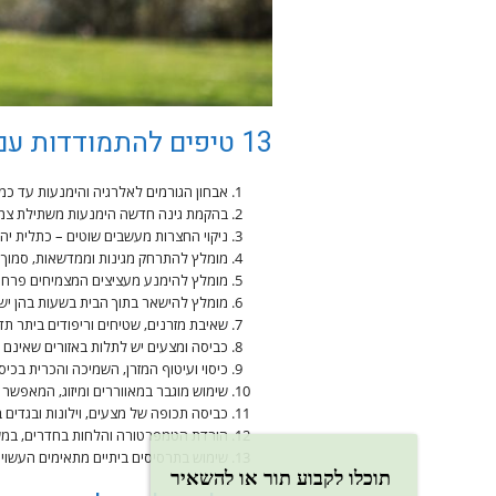
13 טיפים להתמודדות עם נזלת אלרגית עונתית
אבחון הגורמים לאלרגיה והימנעות עד כ
בהקמת גינה חדשה הימנעות משתילת צמחים
ניקוי החצרות מעשבים שוטים – כתלית יה
מומלץ להתרחק מגינות וממדשאות, סמוך 
מומלץ להימנע מעציצים המצמיחים פרחים
מומלץ להישאר בתוך הבית בשעות בהן יש 
שאיבת מזרנים, שטיחים וריפודים ביתר תד
כביסה ומצעים יש לתלות באזורים שאינם 
כיסוי ועיטוף המזרן, השמיכה והכרית בכיס
שימוש מוגבר במאווררים ומיזוג, המאפשר
כביסה תכופה של מצעים, וילונות ובגדים בטמפ' של 60
הורדת הטמפרטורה והלחות בחדרים, במשרד
שימוש בתרסיסים ביתיים מתאימים העשויי
תוכלו לקבוע תור או להשאיר