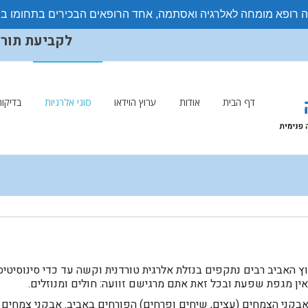
ה רופא מומחה לאלרגיה ואסתמה, אחד הרופאים הבכירים בתחומו ב
לקביעת תורים ויצ
דף הבית
אודות
ערוץ הוידאו
סוגי אלרגיות
בדיקות
 האביב רבים נתקפים בנזלת אלרגית טורדנית וקשה עד כדי סינוסיטיס,
 ואין מגפת שפעת ובכל זאת אתם מרגישם זוועה: חולים ומנוזלים.
אבקני הצמחים (עצים, שיחים ופרחים) הפורחים באביב. אבקני צמחים א