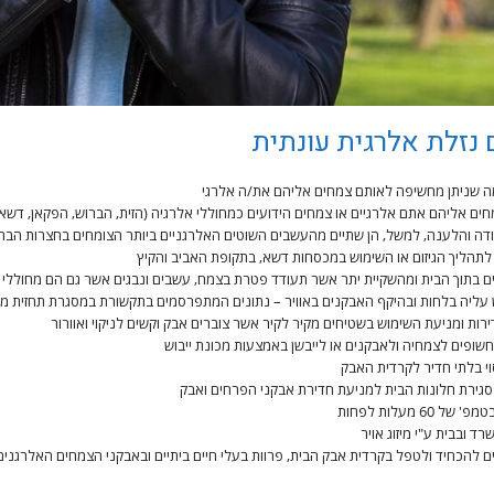
מה שניתן מחשיפה לאותם צמחים אליהם את/ה אלרגי
 אליהם אתם אלרגיים או צמחים הידועים כמחוללי אלרגיה (הזית, הברוש, הפקאן, דשאי
ודה והלענה, למשל, הן שתיים מהעשבים השוטים האלרגניים ביותר הצומחים בחצרות הבת
לתהליך הגיזום או השימוש במכסחות דשא, בתקופת האביב והקיץ
 בתוך הבית ומהשקיית יתר אשר תעודד פטרת בצמח, עשבים ונבגים אשר גם הם מחוללי 
עליה בלחות ובהיקף האבקנים באוויר – נתונים המתפרסמים בתקשורת במסגרת תחזית מזג
ירות ומניעת השימוש בשטיחים מקיר לקיר אשר צוברים אבק וקשים לניקוי ואוורור
חשופים לצמחיה ולאבקנים או לייבשן באמצעות מכונת ייבוש
וי בלתי חדיר לקרדית האבק
 סגירת חלונות הבית למניעת חדירת אבקני הפרחים ואבק
 מעלות לפחות
 ובבית ע"י מיזוג אויר
ם להכחיד ולטפל בקרדית אבק הבית, פרוות בעלי חיים ביתיים ובאבקני הצמחים האלרגנים