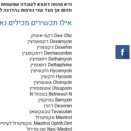
היא מהווה דוגמא לעובדה שמשחות רפ
וזהום אך מצד שני גורמות בהדרגה 
אילו תכשירים מכילים נאו
Dex-Otic דקס-אוטיק
Dexamycin דקסאמיצין
Dexefrin דקספרין
Dermacombin דרמקומבין
Dethamycin דתאמיצין
Dethaphrine דתאפרין
Hycomycin היקומיצין
Hycocin היקוצין
Otomycin אוטומיצין
Otosporin אוטוספורין
Betnesol-N בטנזול-N
Bamyxin במיקסין
Desoren דזורן
Tevacutan טבעקוטאן
Maxitrol מקסיטרול
Maxitrol Ophth.Oint. מקסיטרול לעיניים
Neo-Medrol נאו-מדרול