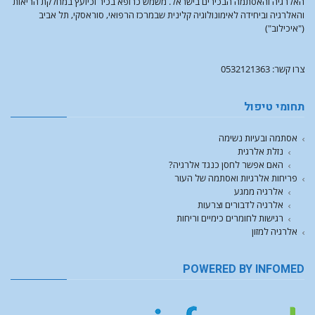
האלרגיה והאסתמה הבכירים בישראל. משמש כרופא בכיר וכיועץ במחלקת הריאות
והאלרגיה וביחידה לאימונולוגיה קלינית שבמרכז הרפואי, סוראסקי, תל אביב
("איכילוב")
צרו קשר: 0532121363
תחומי טיפול
אסתמה ובעיות נשימה
נזלת אלרגית
האם אפשר לחסן כנגד אלרגיה?
פריחות אלרגיות ואסתמה של העור
אלרגיה ממגע
אלרגיה לדבורים וצרעות
רגישות לחומרים כימיים וריחות
אלרגיה למזון
POWERED BY INFOMED