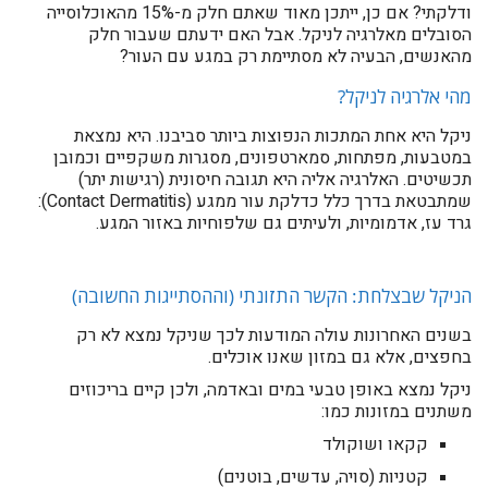
ודלקתי? אם כן, ייתכן מאוד שאתם חלק מ-15% מהאוכלוסייה
הסובלים מאלרגיה לניקל. אבל האם ידעתם שעבור חלק
מהאנשים, הבעיה לא מסתיימת רק במגע עם העור?
מהי אלרגיה לניקל?
ניקל היא אחת המתכות הנפוצות ביותר סביבנו. היא נמצאת
במטבעות, מפתחות, סמארטפונים, מסגרות משקפיים וכמובן
תכשיטים. האלרגיה אליה היא תגובה חיסונית (רגישות יתר)
שמתבטאת בדרך כלל כדלקת עור ממגע (Contact Dermatitis):
גרד עז, אדמומיות, ולעיתים גם שלפוחיות באזור המגע.
הניקל שבצלחת: הקשר התזונתי (וההסתייגות החשובה)
בשנים האחרונות עולה המודעות לכך שניקל נמצא לא רק
בחפצים, אלא גם במזון שאנו אוכלים.
ניקל נמצא באופן טבעי במים ובאדמה, ולכן קיים בריכוזים
משתנים במזונות כמו:
קקאו ושוקולד
קטניות (סויה, עדשים, בוטנים)