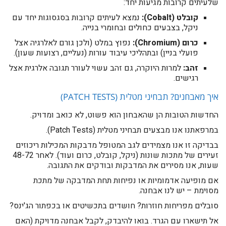
שלעיתים קרובות מגיעות יחד:
קובלט (Cobalt):
נמצא לעיתים קרובות בסגסוגות יחד עם
ניקל, בצבעים כחולים ובחומרי בנייה.
כרום (Chromium):
נפוץ במלט (ולכן גורם לאלרגיה אצל
פועלי בניין) ובתהליכי עיבוד עורות (נעליים, רצועות שעון).
זהב:
למרות היוקרה, גם זהב עשוי לעורר תגובה אלרגית אצל
רגישים.
איך מאבחנים? תבחיני מטלית (PATCH TESTS)
החדשות הטובות הן שהאבחון הוא פשוט, לא כואב ומדויק.
במרפאתנו אנו מבצעים תבחיני מטלית (Patch Tests).
בבדיקה זו אנו מצמידים לגב המטופל מדבקות המכילות ריכוזים
זעירים של מתכות שונות (ניקל, קובלט, כרום ועוד). לאחר 48-72
שעות, אנו מסירים את המדבקות ובודקים את התגובה.
אם מופיעה אדמומיות או נפיחות תחת המדבקה של מתכת
מסוימת – יש לנו אבחנה.
סובלים מפריחות חוזרות? חושדים בתכשיטים או בכפתור הג'ינס?
אל תישארו עם הגרד. בואו להיבדק, לקבל אבחנה מדויקת (האם