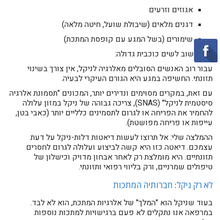
אגוזים וזרעים
דגנים מלאים (שיבולת שועל, חיטה מלאה)
שימורים (בשל המגע עם קופסת המתכת)
כאן חשוב לשים כוכבית גדולה:
עבור רוב האנשים הסובלים מאלרגיה לניקל, אין צורך בשינוי
תזונתי. החשיפה במגע היא הגורם העיקרי לבעיה.
עם זאת, במקרים מסוימים ונדירים יותר, המכונים "תסמונת אלרגיה
סיסטמית לניקל" (SNAS), צריכה גבוהה של ניקל במזון עלולה
להחמיר את הפריחה או לגרום לתסמינים כלליים יותר (כאבי בטן,
עייפות או פריחה מפושטת).
ההמלצה שלי: אל תרוצו לעשות דיאטות דלות-ניקל על דעת
עצמכם. דיאטה כזו היא קשה לביצוע ועלולה לגרום לחסרים
תזונתיים. היא מומלצת רק לאחר אבחון מדויק וכישלון של
טיפולים שמרניים, ורק בליווי רפואי ותזונתי.
לא רק ניקל: חברותיה המתכות
בעוד שניקל הוא "המלך" של אלרגיות המתכת, הוא לא לבד.
במרפאה אנו נתקלים לא פעם ברגישויות למתכות נוספות