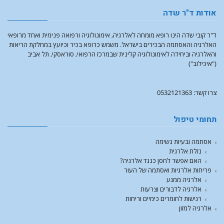
אודות ד"ר שדה
ד"ר קובי שדה הינו רופא מומחה לאלרגיה, אימונולוגיה ורפואה פנימית ואחד מרופאי
האלרגיה והאסתמה הבכירים בישראל. משמש כרופא בכיר וכיועץ במחלקת הריאות
והאלרגיה וביחידה לאימונולוגיה קלינית שבמרכז הרפואי, סוראסקי, תל אביב
("איכילוב")
צרו קשר: 0532121363
תחומי טיפול
אסתמה ובעיות נשימה
נזלת אלרגית
האם אפשר לחסן כנגד אלרגיה?
פריחות אלרגיות ואסתמה של העור
אלרגיה ממגע
אלרגיה לדבורים וצרעות
רגישות לחומרים כימיים וריחות
אלרגיה למזון