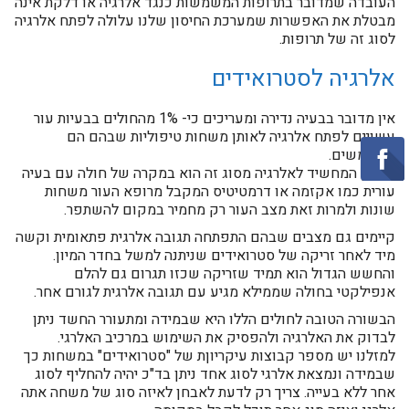
העובדה שמדובר בתרופות המשמשות כנגד אלרגיה או דלקת אינה
מבטלת את האפשרות שמערכת החיסון שלנו עלולה לפתח אלרגיה
לסוג זה של תרופות.
אלרגיה לסטרואידים
אין מדובר בבעיה נדירה ומעריכים כי- 1% מהחולים בבעיות עור
עשויים לפתח אלרגיה לאותן משחות טיפוליות שבהם הם
משתמשים.
הסימן המחשיד לאלרגיה מסוג זה הוא במקרה של חולה עם בעיה
עורית כמו אקזמה או דרמטיטיס המקבל מרופא העור משחות
שונות ולמרות זאת מצב העור רק מחמיר במקום להשתפר.
קיימים גם מצבים שבהם התפתחה תגובה אלרגית פתאומית וקשה
מיד לאחר זריקה של סטרואידים שניתנה למשל בחדר המיון.
והחשש הגדול הוא תמיד שזריקה שכזו תגרום גם להלם
אנפילקטי בחולה שממילא מגיע עם תגובה אלרגית לגורם אחר.
הבשורה הטובה לחולים הללו היא שבמידה ומתעורר החשד ניתן
לבדוק את האלרגיה ולהפסיק את השימוש במרכיב האלרגי.
למזלנו יש מספר קבוצות עיקריוןת של "סטרואידים" במשחות כך
שבמידה ונמצאת אלרגי לסוג אחד ניתן בד"כ יהיה להחליף לסוג
אחר ללא בעייה. צריך רק לדעת לאבחן לאיזה סוג של משחה אתה