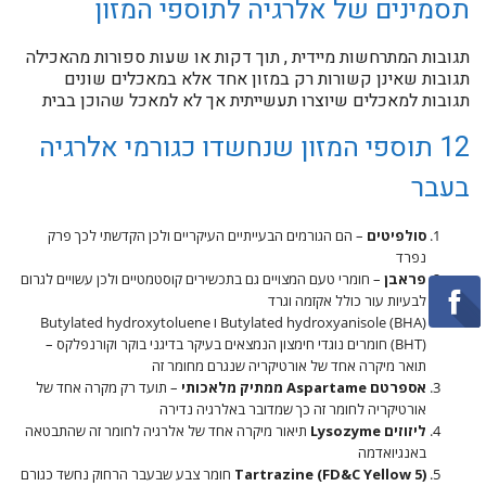
תסמינים של אלרגיה לתוספי המזון
תגובות המתרחשות מיידית , תוך דקות או שעות ספורות מהאכילה
תגובות שאינן קשורות רק במזון אחד אלא במאכלים שונים
תגובות למאכלים שיוצרו תעשייתית אך לא למאכל שהוכן בבית
12 תוספי המזון שנחשדו כגורמי אלרגיה
בעבר
סולפיטים
– הם הגורמים הבעייתיים העיקריים ולכן הקדשתי לכך פרק
נפרד
פראבן
– חומרי טעם המצויים גם בתכשירים קוסטמטיים ולכן עשויים לגרום
לבעיות עור כולל אקזמה וגרד
Butylated hydroxyanisole (BHA) ו Butylated hydroxytoluene
(BHT) חומרים נוגדי חימצון הנמצאים בעיקר בדיגני בוקר וקורנפלקס –
תואר מיקרה אחד של אורטיקריה שנגרם מחומר זה
אספרטם Aspartame ממתיק מלאכותי
– תועד רק מקרה אחד של
אורטיקריה לחומר זה כך שמדובר באלרגיה נדירה
ליזוזים Lysozyme
תיאור מיקרה אחד של אלרגיה לחומר זה שהתבטאה
באנגיואדמה
Tartrazine (FD&C Yellow 5)
חומר צבע שבעבר הרחוק נחשד כגורם