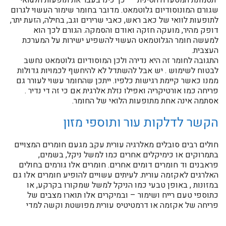
"תסמונת המסעדה הסינית" – כך כינו בעבר את תופעות הלuואי
שגורם המונוסודיום גלוטמאט. מדובר בחומר שימור העשוי לגרום
לתופעות לוואי של כאב ראש, כאבי שרירים וגב, בחילה, הזעת יתר,
דופק מהיר, מועקה חזקה ואודם והסמקה. הגורם לכך הוא
למעשה חומר הגלוטמאט העשוי להשפיע ישירות על המערכת
העצבית.
התגובה לחומר זה היא נדירה ולכן המוסודיום גלוטמאט נחשב
לבטוח לשימוש . יש אבל להשתדל לא להיחשף לכמויות גדולות
ממנו כאשר קיימת רגישות כלפיו. ייתכן שהחומר עשוי לעורר גם
פריחה כמו אורטיקריה ואפילו נזלת אלרגית אם כי זה די נדיר .
אסתמה אינה אחת מתופעות הלואי של החומר.
הקשר לדלקות עור ותוספי מזון
חולים רבים סובלים מאלרגיה עורית עקב מגעם חומרים המצויים
בתמרוקים או כימיקלים אחרים כמו למשל ניקל, בשמים,
פראבנים וד חומרים דומים אחרים. חומרים אלו גורמים בחולים
האלרגים לאקזמה עורית. לעיתים עשויים להופיע חומרים אלו גם
במזונות , באופן טבעי כמו הניקל למשל שמקורו בקרקע, או
כתוספי טעם רייח ושימור – ובמיקרים אלו תוארו מצבים של
פריחה של אקזמה או דרמטיטיס עורית מפושטת וקשה למדי