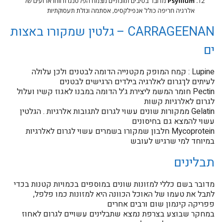
Psyllium
מדובר בסיבים תזונתיים מצמח הפלטנגו ודווחו ארועים של
אלרגיה חריפה כולל אנפילקסיס, אסתמה ונזלת תעסוקתיות
CARRAGEENAN – גלטין שמקורו באצות
ים
Lupine : קמח המופק מקטנייה הדומה לבטנים ולכן עלולה
לעיתים לךגרום לאלרגיה בילדים הרגישים לבטנים
Pectin חומר המשמ ליצירת ג'ל הדומה במבנו לאגוז קשיו ועלול
לגרום לאלרגיות קשות
Gelatin ממקורות שונים עשוי לגרום לתגובות אלרגיות . הגלטין
עשוי להמצא גם בחיסונים
Mycoprotein חלבון שמקורו בשמרים עשוי לגרום לאלרגיות
במיוחד למי שרגיש לעובש
תבלינים
מדובר בשם כללי למזונות שונים במוספים בכמויות קטנות בכדי
לתבל את טעמו של האוכל הכוונה היא למזונות כמו פלפל,
פפריקה קינמון שום ורבים אחרים
במחקר שבוצע בצרפת נמצא שתבלינים עשויים לגרום לאחוז