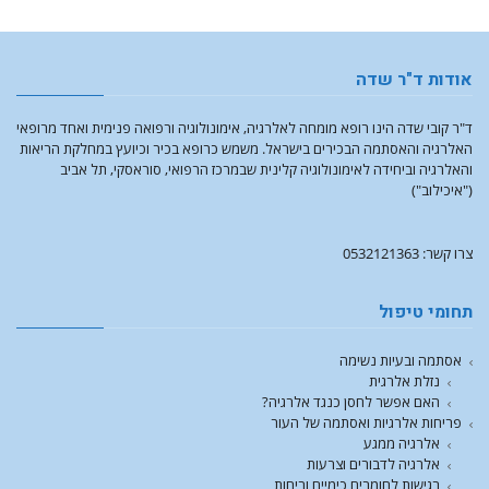
אודות ד"ר שדה
ד"ר קובי שדה הינו רופא מומחה לאלרגיה, אימונולוגיה ורפואה פנימית ואחד מרופאי
האלרגיה והאסתמה הבכירים בישראל. משמש כרופא בכיר וכיועץ במחלקת הריאות
והאלרגיה וביחידה לאימונולוגיה קלינית שבמרכז הרפואי, סוראסקי, תל אביב
("איכילוב")
צרו קשר: 0532121363
תחומי טיפול
אסתמה ובעיות נשימה
נזלת אלרגית
האם אפשר לחסן כנגד אלרגיה?
פריחות אלרגיות ואסתמה של העור
אלרגיה ממגע
אלרגיה לדבורים וצרעות
רגישות לחומרים כימיים וריחות