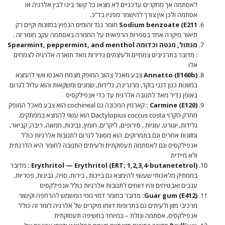
לאסתמה אך מחקרים עדכניים לא מצאו כל קשר בינו לבין אלרגיה או
אסתמה ולכן אין צורך להישמר מפניו בד"כ.
Sodium benzoate (E211
חומר נגד זהומים הנפוץ במזונות וקיים רק
תיאור מיקרה אחד בספרות הרפואית על החמרה באסתמה עקב חומר זה .
מנתול, מנטה וכדומה Spearmint, peppermint, and menthol
: מדובר בתרכיבים צמחיים ולעיצתים נדירות מאד תוארה אלרגיה לצמחים
אלו
Annatto (E160b)
צבע מאכל צהוב המופק מצמח האנטו וושי להמצא
במזונות כגון דגני בוקר, מרגרינה, גלידות, שמנים ומשקאות והוא עלול לגרום
באופן נדיר מאד לתגובה אלרגית עד כדי אנפילקסיס
Carmine (E120) :
קארמין המכונה גם cochineal הוא צבע מאכל המופק
מחרק הקרוי Dactylopius coccus costa הוא עשוי להמצא בממתקים,
גלידות, יוגורט, עוגיות , סירופים, ליקרים, חומץ, גבינות, חמאה, ריבה, קביאר,
ומזונות אחרים וגם בתמרוקים. הוא מסוגל לגרום לתגובות אלרגיות כולל
אנפילקסיס וגם לאסתמה תעסוקתית ולעיתים התגובה לחומר היא הדרגתית
ולא מיידית
Erythritol — Erythritol (ERT; 1,2,3,4-butanetetrol) :
מדובר
בממתיק מלאכותי שעשוי להימצא גם ביינות , בירות, סויה, גבינות, פטריות,
ענבים ואבטיחים והיו דווחים לתגובות אלרגיות כולל אנפילקסיס
Guar gum (E412):
מדובר בחומר דמוי גומי המשמש להרחפה וקישור
מרכיבי מזון ולעיתים גם בתרופות דווחו מיקרים של אלרגיה לומר זה כולל
אנפילקסיס, אסתמה ונזלת – במיוחד בחשיפה תעסוקתית