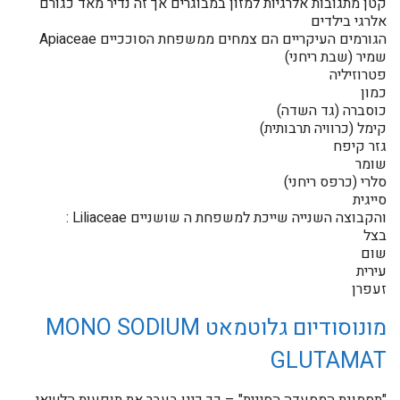
קטן מתגובות אלרגיות למזון במבוגרים אך זה נדיר מאד כגורם
אלרגי בילדים
הגורמים העיקריים הם צמחים ממשפחת הסוככיים Apiaceae
שמיר (שבת ריחני)
פטרוזיליה
כמון
כוסברה (גד השדה)
קימל (כרוויה תרבותית)
גזר קיפח
שומר
סלרי (כרפס ריחני)
סייגית
והקבוצה השנייה שייכת למשפחת ה שושניים Liliaceae :
בצל
שום
עירית
זעפרן
מונוסודיום גלוטמאט MONO SODIUM
GLUTAMAT